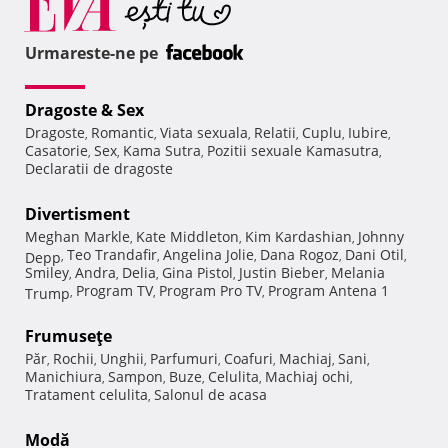
Urmareste-ne pe
Dragoste & Sex
Dragoste
Romantic
Viata sexuala
Relatii
Cuplu
Iubire
,
,
,
,
,
,
Casatorie
Sex
Kama Sutra
Pozitii sexuale Kamasutra
,
,
,
,
Declaratii de dragoste
Divertisment
Meghan Markle
Kate Middleton
Kim Kardashian
Johnny
,
,
,
Teo Trandafir
Angelina Jolie
Dana Rogoz
Dani Otil
Depp
,
,
,
,
,
Smiley
Andra
Delia
Gina Pistol
Justin Bieber
Melania
,
,
,
,
,
Program TV
Program Pro TV
Program Antena 1
Trump
,
,
,
Frumuseţe
Păr
Rochii
Unghii
Parfumuri
Coafuri
Machiaj
Sani
,
,
,
,
,
,
,
Manichiura
Sampon
Buze
Celulita
Machiaj ochi
,
,
,
,
,
Tratament celulita
Salonul de acasa
,
Modă