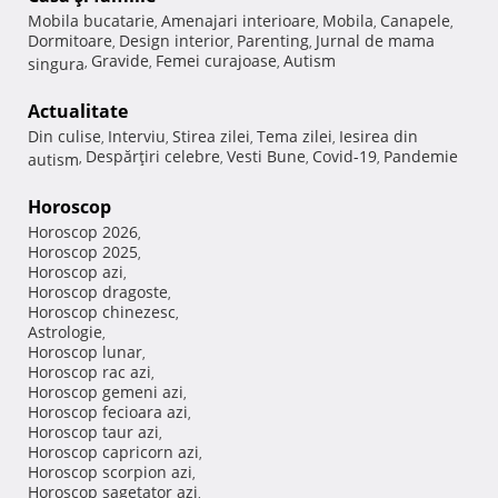
Mobila bucatarie
Amenajari interioare
Mobila
Canapele
,
,
,
,
Dormitoare
Design interior
Parenting
Jurnal de mama
,
,
,
Gravide
Femei curajoase
Autism
singura
,
,
,
Actualitate
Din culise
Interviu
Stirea zilei
Tema zilei
Iesirea din
,
,
,
,
Despărţiri celebre
Vesti Bune
Covid-19
Pandemie
autism
,
,
,
,
Horoscop
Horoscop 2026
,
Horoscop 2025
,
Horoscop azi
,
Horoscop dragoste
,
Horoscop chinezesc
,
Astrologie
,
Horoscop lunar
,
Horoscop rac azi
,
Horoscop gemeni azi
,
Horoscop fecioara azi
,
Horoscop taur azi
,
Horoscop capricorn azi
,
Horoscop scorpion azi
,
Horoscop sagetator azi
,