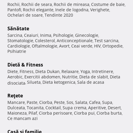
Rochii
Rochii de seara
Rochii de mireasa
Costume de baie
,
,
,
,
Pantofi
Rochii elegante
Inele de logodna
Verighete
,
,
,
,
Ochelari de soare
Tendinte 2020
,
Sănătate
Sarcina
Ceaiuri
Inima
Psihologie
Ginecologie
,
,
,
,
,
Stomatologie
Colesterol
Anticonceptionale
Test sarcina
,
,
,
,
Cardiologie
Oftalmologie
Avort
Ceai verde
HIV
Ortopedie
,
,
,
,
,
,
Psihiatrie
Dietă & Fitness
Diete
Fitness
Dieta Dukan
Relaxare
Yoga
Intretinere
,
,
,
,
,
,
Aerobic
Exercitii abdomen
Nutritie
Dieta de slabit
Dieta
,
,
,
,
Silueta
Dieta ketogenica
Sala de acasa
disociata
,
,
,
Reţete
Mancare
Paste
Ciorba
Peste
Sos
Salata
Cafea
Supa
,
,
,
,
,
,
,
,
Dulceata
Tocanita
Cocktail
Supa crema
Aperitive
Desert
,
,
,
,
,
,
Maioneza
Pilaf
Ciorba perisoare
Ciorba pui
Ciorba burta
,
,
,
,
,
Ce mancam azi
Casă şi familie