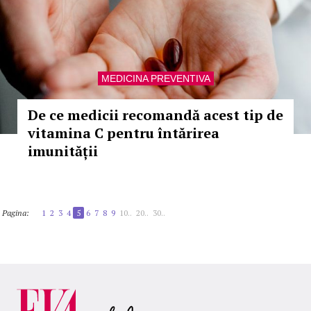
MEDICINA PREVENTIVA
De ce medicii recomandă acest tip de
vitamina C pentru întărirea
imunității
Pagina:
1
2
3
4
5
6
7
8
9
10..
20..
30..