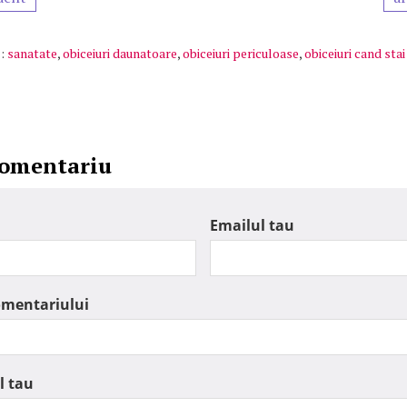
:
sanatate
,
obiceiuri daunatoare
,
obiceiuri periculoase
,
obiceiuri cand sta
comentariu
Emailul tau
omentariului
l tau