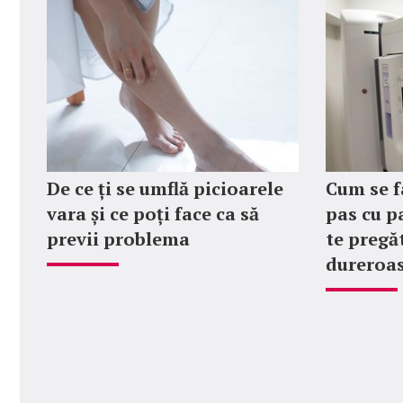
De ce ți se umflă picioarele
Cum se f
vara și ce poți face ca să
pas cu p
previi problema
te pregăt
dureroas