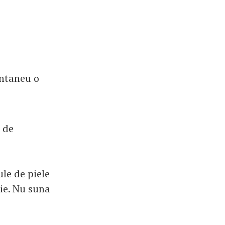
antaneu o
i de
ule de piele
ie. Nu suna