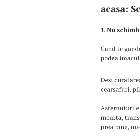
acasa: S
1. Nu schimb
Cand te gande
podea imacula
Desi curatarea
cearsafuri, pi
Asternuturile 
moarta, trans
prea bine, nu-