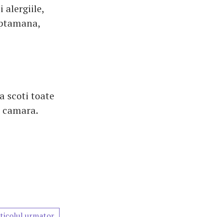
 alergiile,
aptamana,
a scoti toate
in camara.
ticolul urmator