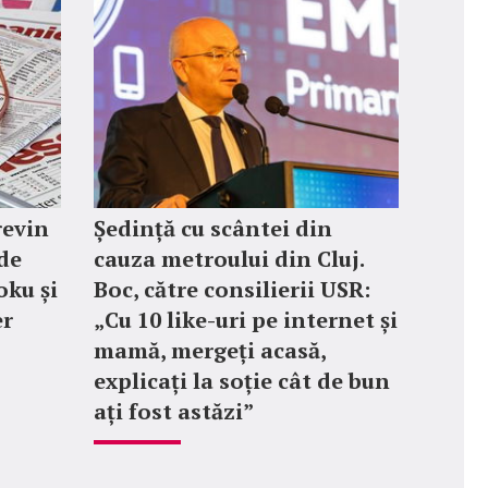
revin
Ședință cu scântei din
de
cauza metroului din Cluj.
oku și
Boc, către consilierii USR:
er
„Cu 10 like-uri pe internet și
mamă, mergeți acasă,
explicați la soție cât de bun
ați fost astăzi”