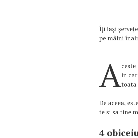
Îți lași șerveț
pe mâini înain
A
ceste
in ca
toata
De aceea, est
te si sa tine
4 obicei