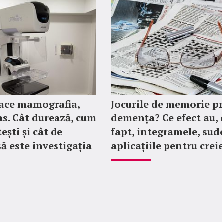
ace mamografia,
Jocurile de memorie p
as. Cât durează, cum
demența? Ce efect au, 
ești și cât de
fapt, integramele, sud
ă este investigația
aplicațiile pentru crei