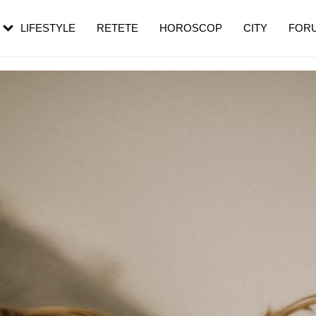
rezești mai des
Cât durează, cum te pregătești și cât
i în vârstă
de dureroasă este investigația
LIFESTYLE
RETETE
HOROSCOP
CITY
FOR