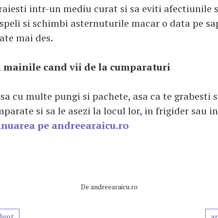
raiesti intr-un mediu curat si sa eviti afectiunile si
 speli si schimbi asternuturile macar o data pe s
ate mai des.
li mainile cand vii de la cumparaturi
asa cu multe pungi si pachete, asa ca te grabesti s
arate si sa le asezi la locul lor, in frigider sau 
inuarea pe andreearaicu.ro
De
andreearaicu.ro
dent
ar