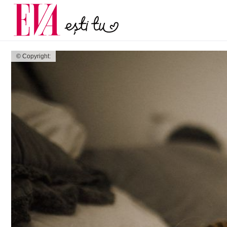
și 60 de ani. De ce te t
Carieră
pe măsură ce înaintez
Actualitate
© Copyright: