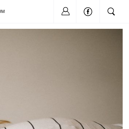
Nu ai cont?
Inregistreaza-
UM