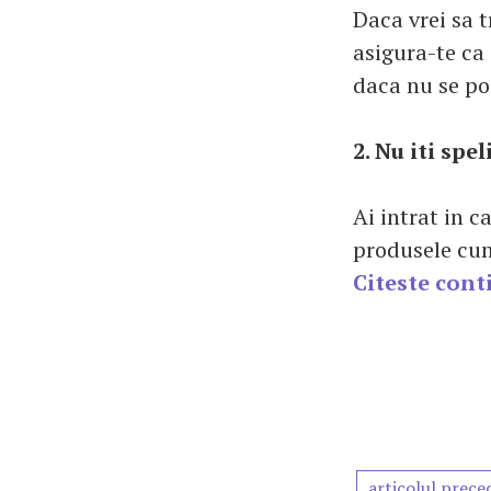
Daca vrei sa t
asigura-te ca
daca nu se po
2. Nu iti spe
Ai intrat in c
produsele cump
Citeste cont
articolul prece