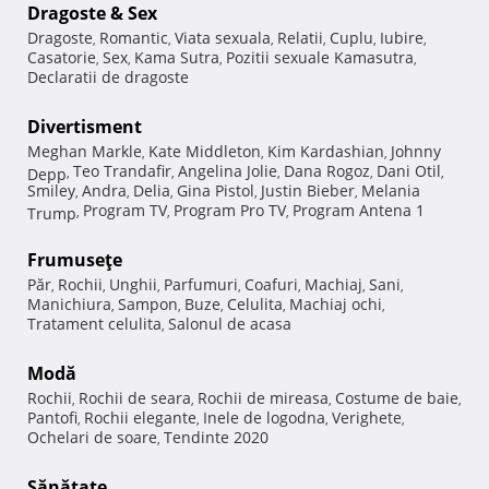
Dragoste & Sex
Dragoste
Romantic
Viata sexuala
Relatii
Cuplu
Iubire
,
,
,
,
,
,
Casatorie
Sex
Kama Sutra
Pozitii sexuale Kamasutra
,
,
,
,
Declaratii de dragoste
Divertisment
Meghan Markle
Kate Middleton
Kim Kardashian
Johnny
,
,
,
Teo Trandafir
Angelina Jolie
Dana Rogoz
Dani Otil
Depp
,
,
,
,
,
Smiley
Andra
Delia
Gina Pistol
Justin Bieber
Melania
,
,
,
,
,
Program TV
Program Pro TV
Program Antena 1
Trump
,
,
,
Frumuseţe
Păr
Rochii
Unghii
Parfumuri
Coafuri
Machiaj
Sani
,
,
,
,
,
,
,
Manichiura
Sampon
Buze
Celulita
Machiaj ochi
,
,
,
,
,
Tratament celulita
Salonul de acasa
,
Modă
Rochii
Rochii de seara
Rochii de mireasa
Costume de baie
,
,
,
,
Pantofi
Rochii elegante
Inele de logodna
Verighete
,
,
,
,
Ochelari de soare
Tendinte 2020
,
Sănătate