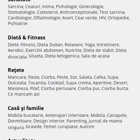
Sarcina
Ceaiuri
Inima
Psihologie
Ginecologie
,
,
,
,
,
Stomatologie
Colesterol
Anticonceptionale
Test sarcina
,
,
,
,
Cardiologie
Oftalmologie
Avort
Ceai verde
HIV
Ortopedie
,
,
,
,
,
,
Psihiatrie
Dietă & Fitness
Diete
Fitness
Dieta Dukan
Relaxare
Yoga
Intretinere
,
,
,
,
,
,
Aerobic
Exercitii abdomen
Nutritie
Dieta de slabit
Dieta
,
,
,
,
Silueta
Dieta ketogenica
Sala de acasa
disociata
,
,
,
Reţete
Mancare
Paste
Ciorba
Peste
Sos
Salata
Cafea
Supa
,
,
,
,
,
,
,
,
Dulceata
Tocanita
Cocktail
Supa crema
Aperitive
Desert
,
,
,
,
,
,
Maioneza
Pilaf
Ciorba perisoare
Ciorba pui
Ciorba burta
,
,
,
,
,
Ce mancam azi
Casă şi familie
Mobila bucatarie
Amenajari interioare
Mobila
Canapele
,
,
,
,
Dormitoare
Design interior
Parenting
Jurnal de mama
,
,
,
Gravide
Femei curajoase
Autism
singura
,
,
,