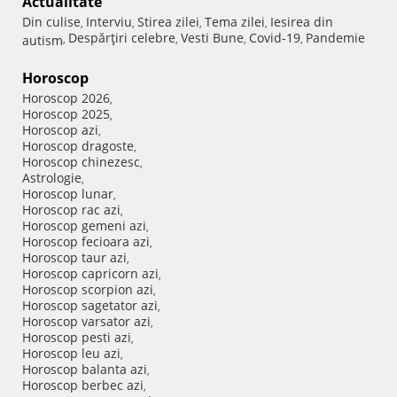
Actualitate
Din culise
Interviu
Stirea zilei
Tema zilei
Iesirea din
,
,
,
,
Despărţiri celebre
Vesti Bune
Covid-19
Pandemie
autism
,
,
,
,
Horoscop
Horoscop 2026
,
Horoscop 2025
,
Horoscop azi
,
Horoscop dragoste
,
Horoscop chinezesc
,
Astrologie
,
Horoscop lunar
,
Horoscop rac azi
,
Horoscop gemeni azi
,
Horoscop fecioara azi
,
Horoscop taur azi
,
Horoscop capricorn azi
,
Horoscop scorpion azi
,
Horoscop sagetator azi
,
Horoscop varsator azi
,
Horoscop pesti azi
,
Horoscop leu azi
,
Horoscop balanta azi
,
Horoscop berbec azi
,