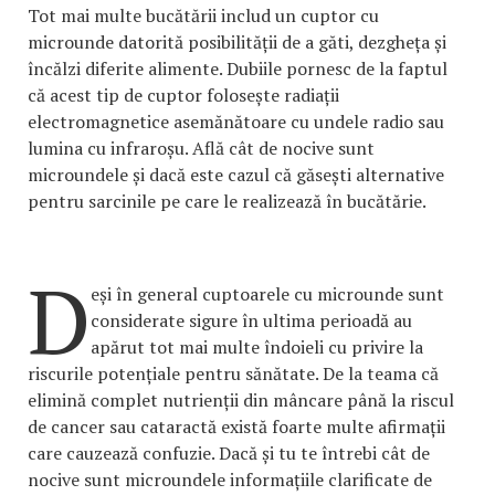
Tot mai multe bucătării includ un cuptor cu
microunde datorită posibilității de a găti, dezgheța și
încălzi diferite alimente. Dubiile pornesc de la faptul
că acest tip de cuptor folosește radiații
electromagnetice asemănătoare cu undele radio sau
lumina cu infraroșu. Află cât de nocive sunt
microundele și dacă este cazul că găsești alternative
pentru sarcinile pe care le realizează în bucătărie.
D
eși în general cuptoarele cu microunde sunt
considerate sigure în ultima perioadă au
apărut tot mai multe îndoieli cu privire la
riscurile potențiale pentru sănătate. De la teama că
elimină complet nutrienții din mâncare până la riscul
de cancer sau cataractă există foarte multe afirmații
care cauzează confuzie. Dacă și tu te întrebi cât de
nocive sunt microundele informațiile clarificate de