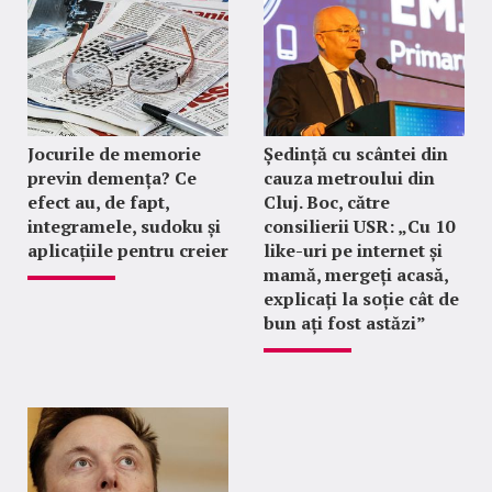
Jocurile de memorie
Ședință cu scântei din
previn demența? Ce
cauza metroului din
efect au, de fapt,
Cluj. Boc, către
integramele, sudoku și
consilierii USR: „Cu 10
aplicațiile pentru creier
like-uri pe internet și
mamă, mergeți acasă,
explicați la soție cât de
bun ați fost astăzi”