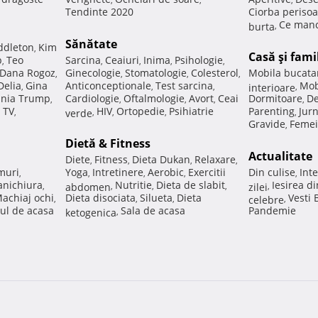
Tendinte 2020
Ciorba perisoa
Ce manc
burta
,
Sănătate
ddleton
Kim
,
Casă şi fami
p
Teo
Sarcina
Ceaiuri
Inima
Psihologie
,
,
,
,
,
Dana Rogoz
Ginecologie
Stomatologie
Colesterol
Mobila bucata
,
,
,
,
Delia
Gina
Anticonceptionale
Test sarcina
Mob
,
,
,
interioare
,
nia Trump
Cardiologie
Oftalmologie
Avort
Ceai
Dormitoare
De
,
,
,
,
,
 TV
HIV
Ortopedie
Psihiatrie
Parenting
Jur
,
verde
,
,
,
,
Gravide
Femei
,
Dietă & Fitness
Actualitate
Diete
Fitness
Dieta Dukan
Relaxare
,
,
,
,
muri
Yoga
Intretinere
Aerobic
Exercitii
Din culise
Inte
,
,
,
,
,
nichiura
Nutritie
Dieta de slabit
Iesirea d
,
abdomen
,
,
,
zilei
,
achiaj ochi
Dieta disociata
Silueta
Dieta
Vesti
,
,
,
celebre
,
ul de acasa
Sala de acasa
Pandemie
ketogenica
,