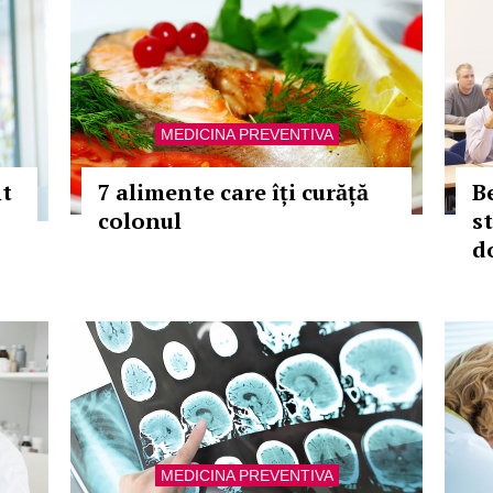
MEDICINA PREVENTIVA
nt
7 alimente care îți curăță
B
colonul
s
d
MEDICINA PREVENTIVA