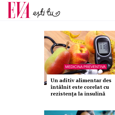
menopauză și când ar t
Carieră
la medic
Actualitate
MEDICINA PREVENTIVA
Un aditiv alimentar des
întâlnit este corelat cu
rezistența la insulină