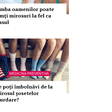
imba oamenilor poate
mți mirosuri la fel ca
asul
MEDICINA PREVENTIVA
e poți îmbolnăvi de la
irosul șosetelor
urdare?