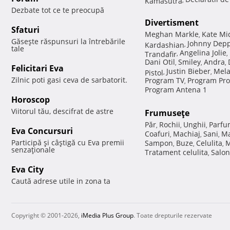
Dezbate tot ce te preocupă
Divertisment
Sfaturi
Meghan Markle
Kate Mi
,
Găseşte răspunsuri la întrebările
Johnny Dep
Kardashian
,
tale
Angelina Jolie
Trandafir
,
,
Dani Otil
Smiley
Andra
,
,
,
Felicitari Eva
Justin Bieber
Mela
Pistol
,
,
Zilnic poti gasi ceva de sarbatorit.
Program TV
Program Pro
,
Program Antena 1
Horoscop
Viitorul tău, descifrat de astre
Frumuseţe
Păr
Rochii
Unghii
Parfu
,
,
,
Eva Concursuri
Coafuri
Machiaj
Sani
Ma
,
,
,
Participă şi câştigă cu Eva premii
Sampon
Buze
Celulita
M
,
,
,
senzaţionale
Tratament celulita
Salon
,
Eva City
Caută adrese utile in zona ta
Copyright © 2001-2026,
iMedia Plus Group
. Toate drepturile rezervate