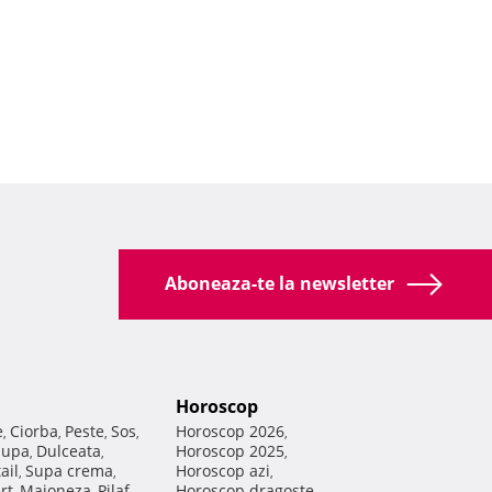
Aboneaza-te la newsletter
Horoscop
e
Ciorba
Peste
Sos
Horoscop 2026
,
,
,
,
,
Supa
Dulceata
Horoscop 2025
,
,
,
ail
Supa crema
Horoscop azi
,
,
,
rt
Maioneza
Pilaf
Horoscop dragoste
,
,
,
,