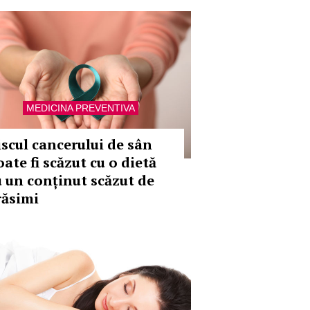
MEDICINA PREVENTIVA
iscul cancerului de sân
ate fi scăzut cu o dietă
u un conținut scăzut de
răsimi