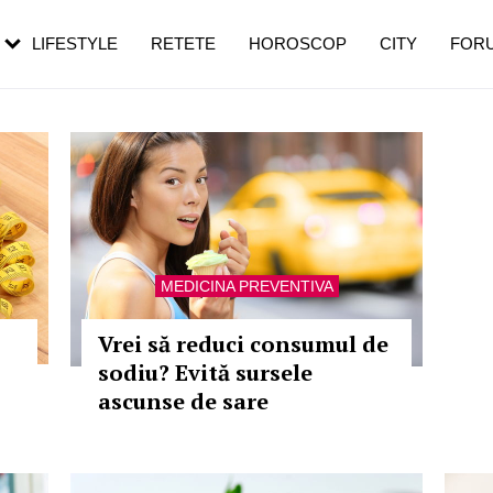
rebui să mergi
și 60 de ani. De ce te trezești mai des
pe măsură ce înaintezi în vârstă
LIFESTYLE
RETETE
HOROSCOP
CITY
FOR
MEDICINA PREVENTIVA
Vrei să reduci consumul de
sodiu? Evită sursele
ascunse de sare