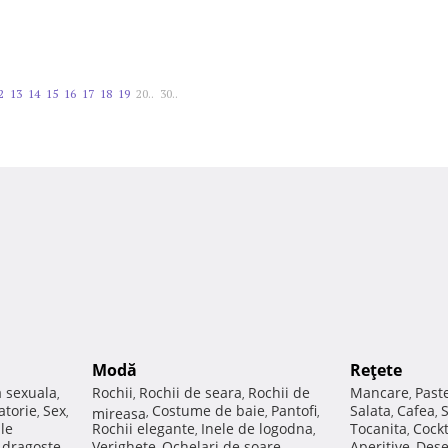
2
13
14
15
16
17
18
19
20..
30..
Modă
Reţete
a sexuala
Rochii
Rochii de seara
Rochii de
Mancare
Past
,
,
,
,
atorie
Sex
Costume de baie
Pantofi
Salata
Cafea
,
,
mireasa
,
,
,
,
,
ale
Rochii elegante
Inele de logodna
Tocanita
Cockt
,
,
,
e dragoste
Verighete
Ochelari de soare
Aperitive
Dese
,
,
,