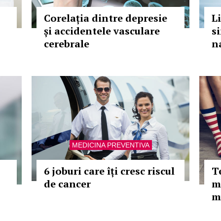
Corelația dintre depresie
L
și accidentele vasculare
si
cerebrale
n
MEDICINA PREVENTIVA
6 joburi care îți cresc riscul
T
de cancer
m
m