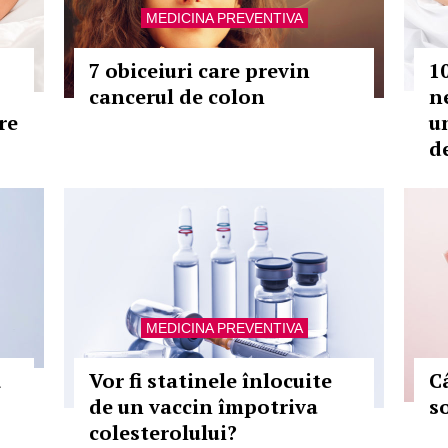
MEDICINA PREVENTIVA
7 obiceiuri care previn
1
cancerul de colon
n
re
u
de
MEDICINA PREVENTIVA
ă
Vor fi statinele înlocuite
C
de un vaccin împotriva
s
colesterolului?