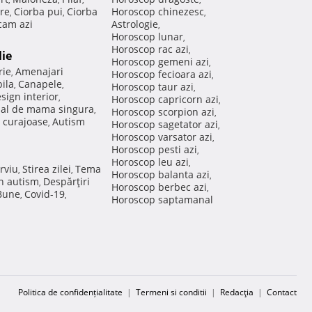
re
Ciorba pui
Ciorba
Horoscop chinezesc
,
,
,
am azi
Astrologie
,
Horoscop lunar
,
Horoscop rac azi
,
lie
Horoscop gemeni azi
,
rie
Amenajari
,
Horoscop fecioara azi
,
ila
Canapele
,
,
Horoscop taur azi
,
sign interior
,
Horoscop capricorn azi
,
nal de mama singura
,
Horoscop scorpion azi
,
 curajoase
Autism
,
Horoscop sagetator azi
,
Horoscop varsator azi
,
Horoscop pesti azi
,
Horoscop leu azi
,
rviu
Stirea zilei
Tema
,
,
Horoscop balanta azi
,
in autism
Despărţiri
,
Horoscop berbec azi
,
 Bune
Covid-19
,
,
Horoscop saptamanal
Politica de confidențialitate
|
Termeni si conditii
|
Redacţia
|
Contact