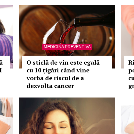
MEDICINA PREVENTIVA
ă
O sticlă de vin este egală
R
M
cu 10 țigări când vine
po
vorba de riscul de a
c
dezvolta cancer
g