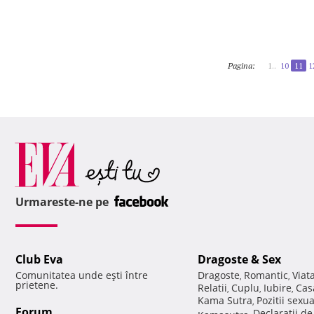
Pagina:
1..
10
11
1
Urmareste-ne pe
Club Eva
Dragoste & Sex
Comunitatea unde eşti între
Dragoste
Romantic
Viat
,
,
prietene.
Relatii
Cuplu
Iubire
Cas
,
,
,
Kama Sutra
Pozitii sexu
,
Forum
Declaratii d
Kamasutra
,