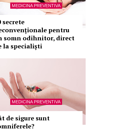
MEDICINA PREVENTIVA
0 secrete
econvenționale pentru
n somn odihnitor, direct
 la specialiști
MEDICINA PREVENTIVA
ât de sigure sunt
omniferele?