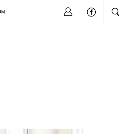
Nu ai cont?
Inregistreaza-
UM