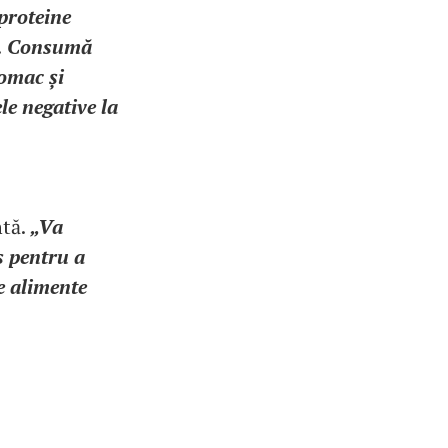
proteine
ia. Consumă
tomac și
ele negative la
ntă.
„Va
s pentru a
e alimente