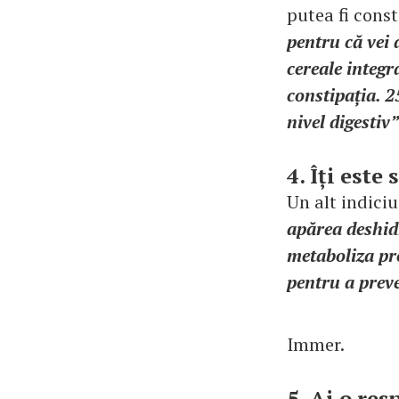
putea fi cons
pentru că vei 
cereale integr
constipația. 25
nivel digestiv”
4. Îți este
Un alt indiciu
apărea deshid
metaboliza pro
pentru a preve
Immer.
5. Ai o res