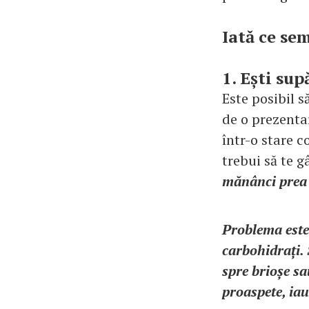
Iată ce sem
1. Ești su
Este posibil să
de o prezentar
într-o stare c
trebui să te 
mănânci prea 
Problema este 
carbohidrați. 
spre brioșe sa
proaspete, iau