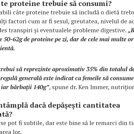
te proteine trebuie să consumi?
abili câte proteine trebuie să includă o dietă trebu
ți factori cum ar fi sexul, greutatea, nivelul de a
 des transpiri și eventualele probleme digestive.
„
 50-62g de proteine pe zi, dar de cele mai multe or
ientă.
trebui să reprezinte aproximativ 35% din totalul de
a regulă generală este indicat ca femeile să consum
, iar bărbații 140g”
, spune dr. Ken Immer, nutrițion
întâmplă dacă depășești cantitatea
tă?
se pot fi subtile, dar este bine să le remarci din 
rea lor.