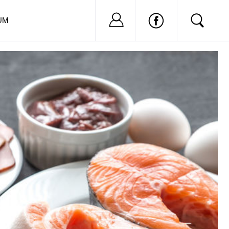
Nu ai cont?
Inregistreaza-
UM