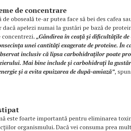
leme de concentrare
ă de oboseală te-ar putea face să bei des cafea s
 dacă apelezi numai la gustări pe bază de proteine 
e concentrezi.
„Gândirea în ceață și dificultățile d
nsecința unei cantități exagerate de proteine. În c
observat inclusiv că lipsa carbohidraților poate pr
ierului. Mai bine include și carbohidrați la gustăr
energie și a evita epuizarea de după-amiază”
, spun
stipat
mă este foarte importantă pentru eliminarea toxin
ncțiilor organismului. Dacă vei consuma prea mult