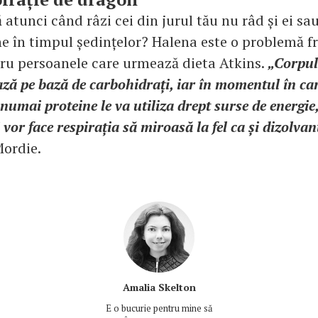
 atunci când râzi cei din jurul tău nu râd și ei sa
ne în timpul ședințelor? Halena este o problemă f
tru persoanele care urmează dieta Atkins.
„Corpul 
ză pe bază de carbohidrați, iar în momentul în care
numai proteine le va utiliza drept surse de energi
i vor face respirația să miroasă la fel ca și dizolva
ordie.
Amalia Skelton
E o bucurie pentru mine să