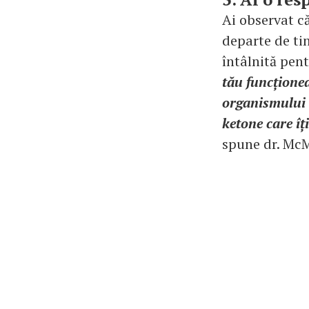
Ai observat că
departe de ti
întâlnită pen
tău funcționea
organismului 
ketone care îț
spune dr. McM