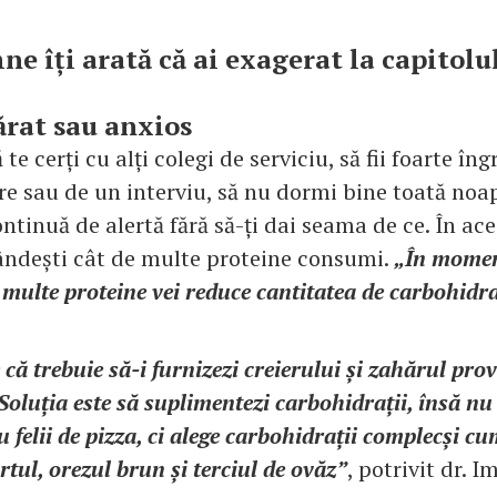
ne îți arată că ai exagerat la capitolu
părat sau anxios
 te cerți cu alți colegi de serviciu, să fii foarte îng
e sau de un interviu, să nu dormi bine toată noap
ontinuă de alertă fără să-ți dai seama de ce. În ace
gândești cât de multe proteine consumi.
„În momen
multe proteine vei reduce cantitatea de carbohidra
că trebuie să-i furnizezi creierului și zahărul prov
Soluția este să suplimentezi carbohidrații, însă nu
u felii de pizza, ci alege carbohidrații complecși cu
rtul, orezul brun și terciul de ovăz”
, potrivit dr. I