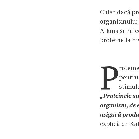
Chiar dacă pr
organismului e
Atkins și Pale
proteine la niv
P
roteine
pentru 
stimula
„Proteinele s
organism, de e
asigură produc
explică dr. Ka