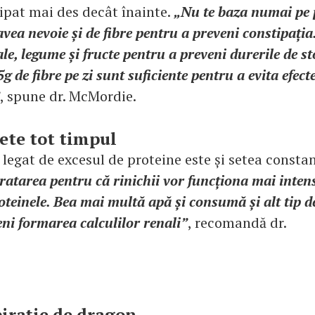
tipat mai des decât înainte.
„Nu te baza numai pe 
avea nevoie și de fibre pentru a preveni constipaț
ale, legume și fructe pentru a preveni durerile de s
g de fibre pe zi sunt suficiente pentru a evita efect
, spune dr. McMordie.
 sete tot timpul
 legat de excesul de proteine este și setea consta
ratarea pentru că rinichii vor funcționa mai inten
teinele. Bea mai multă apă și consumă și alt tip d
ni formarea calculilor renali”
, recomandă dr.
pirație de dragon