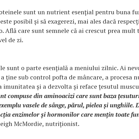
oteinele sunt un nutrient esențial pentru buna fu
ste posibil și să exagerezi, mai ales dacă respecți
o. Află care sunt semnele că ai crescut prea mult 
el de zi.
le sunt o parte esențială a meniului zilnic. Ai nev
a ține sub control pofta de mâncare, a procesa nu
 imunitatea și a dezvolta și reface țesutul muscu
unt compuse din aminoacizi care sunt baza țesuturi
xemplu vasele de sânge, părul, pielea și unghiile.
ția enzimelor și hormonilor care mențin toate func
leigh McMordie, nutriționist.