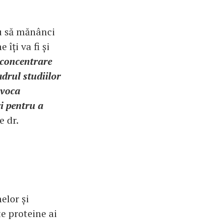
au să mănânci
îți va fi și
e concentrare
adrul studiilor
ovoca
i pentru a
e dr.
elor și
e proteine ai