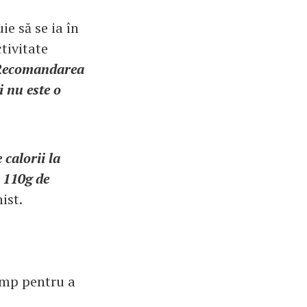
ie să se ia în
ctivitate
Recomandarea
i nu este o
 calorii la
e 110g de
ist.
timp pentru a