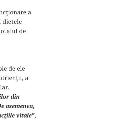
ncționare a
 dietele
totalul de
oie de ele
trienții, a
lar.
lor din
 De asemenea,
țiile vitale”
,