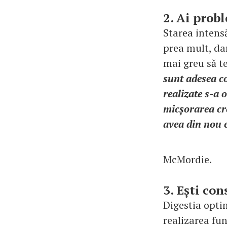
2. Ai prob
Starea intens
prea mult, dar
mai greu să t
sunt adesea co
realizate s-a 
micșorarea cre
avea din nou 
McMordie.
3. Ești con
Digestia opti
realizarea fu