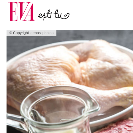
menopauză și când ar t
Carieră
la medic
Actualitate
© Copyright: depositphotos