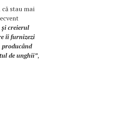
u că stau mai
recvent
și creierul
 îi furnizezi
e, producând
ntul de unghii”
,