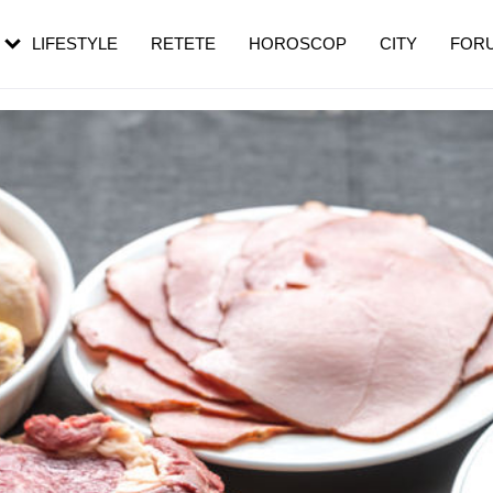
rebui să mergi
și 60 de ani. De ce te trezești mai des
pe măsură ce înaintezi în vârstă
LIFESTYLE
RETETE
HOROSCOP
CITY
FOR