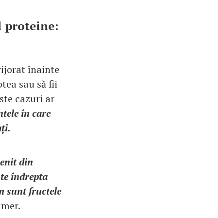
l proteine:
rijorat înainte
tea sau să fii
ste cazuri ar
tele în care
ți.
enit din
 te îndrepta
m sunt fructele
mmer.