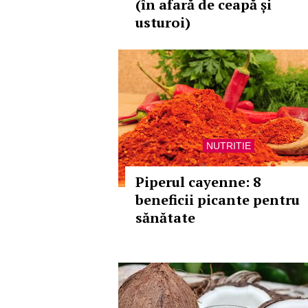
(în afară de ceapă și
usturoi)
NUTRITIE
Piperul cayenne: 8
beneficii picante pentru
sănătate