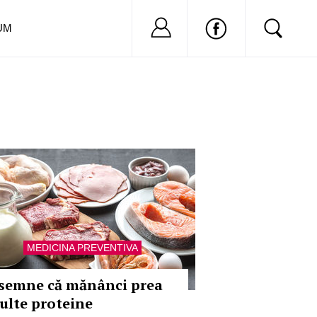
Nu ai cont?
Inregistreaza-
UM
MEDICINA PREVENTIVA
 semne că mănânci prea
ulte proteine