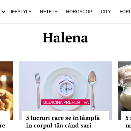
rebui să mergi
și 60 de ani. De ce te trezești mai des
pe măsură ce înaintezi în vârstă
LIFESTYLE
RETETE
HOROSCOP
CITY
FOR
Halena
MEDICINA PREVENTIVA
5 lucruri care se întâmplă
5
re
în corpul tău când sari
m