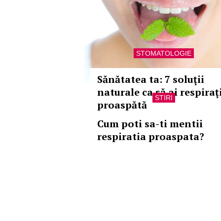
STOMATOLOGIE
Sănătatea ta: 7 soluţii
naturale ca să ai respiraţ
STIRI
proaspătă
Cum poti sa-ti mentii
respiratia proaspata?