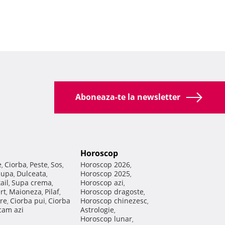
Aboneaza-te la newsletter
Horoscop
e
Ciorba
Peste
Sos
Horoscop 2026
,
,
,
,
,
Supa
Dulceata
Horoscop 2025
,
,
,
ail
Supa crema
Horoscop azi
,
,
,
rt
Maioneza
Pilaf
Horoscop dragoste
,
,
,
,
re
Ciorba pui
Ciorba
Horoscop chinezesc
,
,
,
am azi
Astrologie
,
Horoscop lunar
,