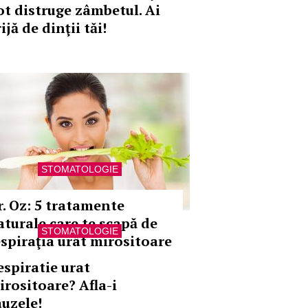
ot distruge zâmbetul. Ai
ijă de dinţii tăi!
STOMATOLOGIE
r. Oz: 5 tratamente
aturale care te scapă de
STOMATOLOGIE
espiraţia urât mirositoare
espiratie urat
irositoare? Afla-i
auzele!