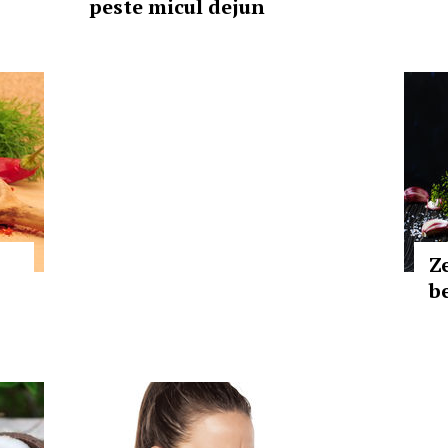
peste micul dejun
Z
be