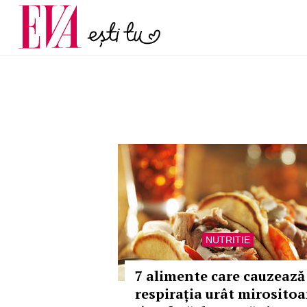
menopauză și când ar t
Carieră
la medic
Actualitate
NUTRITIE
7 alimente care cauzează
respirația urât mirositoa