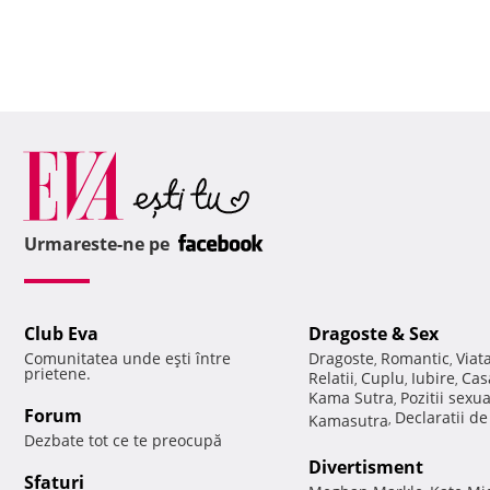
Urmareste-ne pe
Club Eva
Dragoste & Sex
Comunitatea unde eşti între
Dragoste
Romantic
Viat
,
,
prietene.
Relatii
Cuplu
Iubire
Cas
,
,
,
Kama Sutra
Pozitii sexu
,
Forum
Declaratii d
Kamasutra
,
Dezbate tot ce te preocupă
Divertisment
Sfaturi