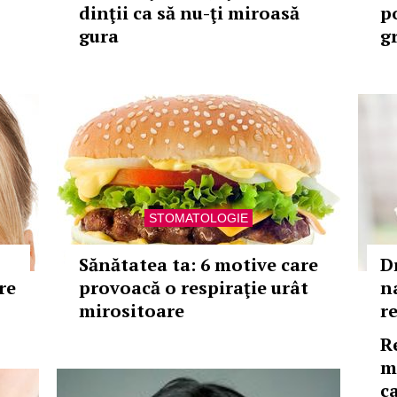
dinţii ca să nu-ţi miroasă
p
gura
gr
STOMATOLOGIE
Sănătatea ta: 6 motive care
D
re
provoacă o respiraţie urât
n
mirositoare
r
R
m
c