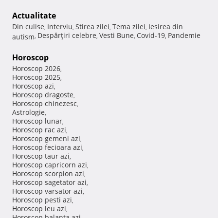
Actualitate
Din culise
Interviu
Stirea zilei
Tema zilei
Iesirea din
,
,
,
,
Despărţiri celebre
Vesti Bune
Covid-19
Pandemie
autism
,
,
,
,
Horoscop
Horoscop 2026
,
Horoscop 2025
,
Horoscop azi
,
Horoscop dragoste
,
Horoscop chinezesc
,
Astrologie
,
Horoscop lunar
,
Horoscop rac azi
,
Horoscop gemeni azi
,
Horoscop fecioara azi
,
Horoscop taur azi
,
Horoscop capricorn azi
,
Horoscop scorpion azi
,
Horoscop sagetator azi
,
Horoscop varsator azi
,
Horoscop pesti azi
,
Horoscop leu azi
,
Horoscop balanta azi
,