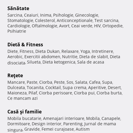
Sănătate
Sarcina
Ceaiuri
Inima
Psihologie
Ginecologie
,
,
,
,
,
Stomatologie
Colesterol
Anticonceptionale
Test sarcina
,
,
,
,
Cardiologie
Oftalmologie
Avort
Ceai verde
HIV
Ortopedie
,
,
,
,
,
,
Psihiatrie
Dietă & Fitness
Diete
Fitness
Dieta Dukan
Relaxare
Yoga
Intretinere
,
,
,
,
,
,
Aerobic
Exercitii abdomen
Nutritie
Dieta de slabit
Dieta
,
,
,
,
Silueta
Dieta ketogenica
Sala de acasa
disociata
,
,
,
Reţete
Mancare
Paste
Ciorba
Peste
Sos
Salata
Cafea
Supa
,
,
,
,
,
,
,
,
Dulceata
Tocanita
Cocktail
Supa crema
Aperitive
Desert
,
,
,
,
,
,
Maioneza
Pilaf
Ciorba perisoare
Ciorba pui
Ciorba burta
,
,
,
,
,
Ce mancam azi
Casă şi familie
Mobila bucatarie
Amenajari interioare
Mobila
Canapele
,
,
,
,
Dormitoare
Design interior
Parenting
Jurnal de mama
,
,
,
Gravide
Femei curajoase
Autism
singura
,
,
,