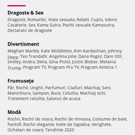
Dragoste & Sex
Dragoste
Romantic
Viata sexuala
Relatii
Cuplu
Iubire
,
,
,
,
,
,
Casatorie
Sex
Kama Sutra
Pozitii sexuale Kamasutra
,
,
,
,
Declaratii de dragoste
Divertisment
Meghan Markle
Kate Middleton
Kim Kardashian
Johnny
,
,
,
Teo Trandafir
Angelina Jolie
Dana Rogoz
Dani Otil
Depp
,
,
,
,
,
Smiley
Andra
Delia
Gina Pistol
Justin Bieber
Melania
,
,
,
,
,
Program TV
Program Pro TV
Program Antena 1
Trump
,
,
,
Frumuseţe
Păr
Rochii
Unghii
Parfumuri
Coafuri
Machiaj
Sani
,
,
,
,
,
,
,
Manichiura
Sampon
Buze
Celulita
Machiaj ochi
,
,
,
,
,
Tratament celulita
Salonul de acasa
,
Modă
Rochii
Rochii de seara
Rochii de mireasa
Costume de baie
,
,
,
,
Pantofi
Rochii elegante
Inele de logodna
Verighete
,
,
,
,
Ochelari de soare
Tendinte 2020
,