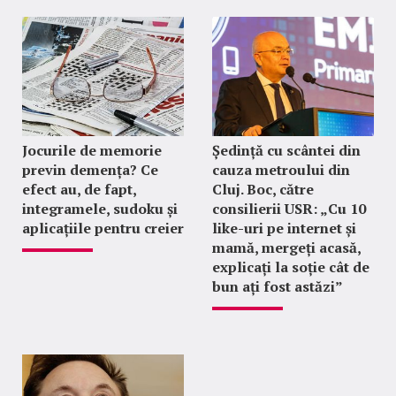
Jocurile de memorie
Ședință cu scântei din
previn demența? Ce
cauza metroului din
efect au, de fapt,
Cluj. Boc, către
integramele, sudoku și
consilierii USR: „Cu 10
aplicațiile pentru creier
like-uri pe internet și
mamă, mergeți acasă,
explicați la soție cât de
bun ați fost astăzi”