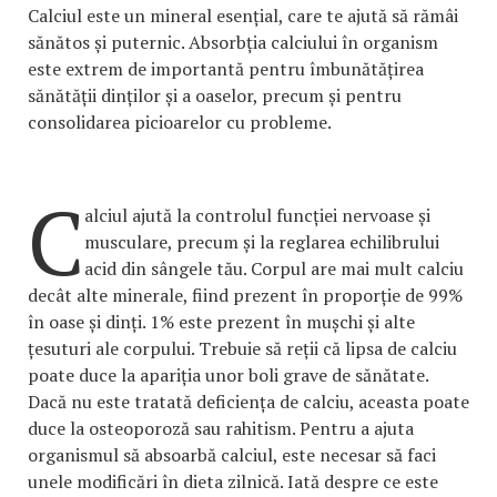
Calciul este un mineral esențial, care te ajută să rămâi
sănătos și puternic. Absorbția calciului în organism
este extrem de importantă pentru îmbunătățirea
sănătății dinților și a oaselor, precum și pentru
consolidarea picioarelor cu probleme.
C
alciul ajută la controlul funcției nervoase și
musculare, precum și la reglarea echilibrului
acid din sângele tău. Corpul are mai mult calciu
decât alte minerale, fiind prezent în proporție de 99%
în oase și dinți. 1% este prezent în mușchi și alte
țesuturi ale corpului. Trebuie să reții că lipsa de calciu
poate duce la apariția unor boli grave de sănătate.
Dacă nu este tratată deficiența de calciu, aceasta poate
duce la osteoporoză sau rahitism. Pentru a ajuta
organismul să absoarbă calciul, este necesar să faci
unele modificări în dieta zilnică. Iată despre ce este