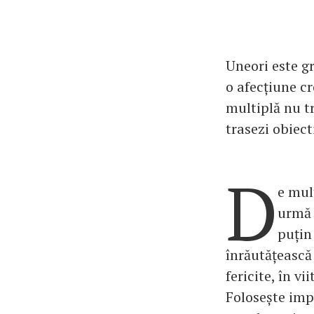
Uneori este gr
o afecțiune cr
multiplă nu tr
trasezi obiect
D
e mul
urmă c
puțin
înrăutățească 
fericite, în vii
Folosește impr