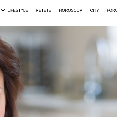
rebui să mergi
și 60 de ani. De ce te trezești mai des
pe măsură ce înaintezi în vârstă
LIFESTYLE
RETETE
HOROSCOP
CITY
FOR