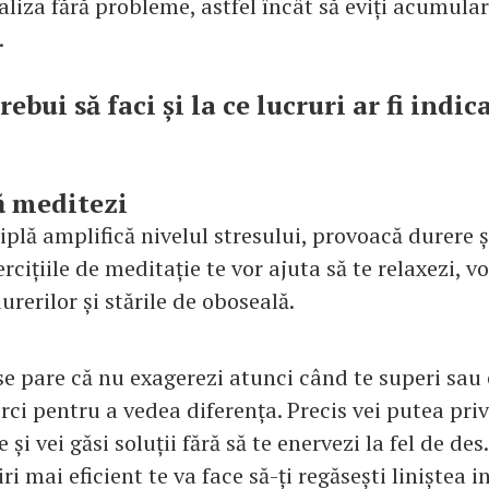
ealiza fără probleme, astfel încât să eviți acumula
.
rebui să faci și la ce lucruri ar fi indic
să meditezi
plă amplifică nivelul stresului, provoacă durere ș
rcițiile de meditație te vor ajuta să te relaxezi, v
urerilor și stările de oboseală.
se pare că nu exagerezi atunci când te superi sau e
rci pentru a vedea diferența. Precis vei putea priv
e și vei găsi soluții fără să te enervezi la fel de des
ri mai eficient te va face să-ți regăsești liniștea i