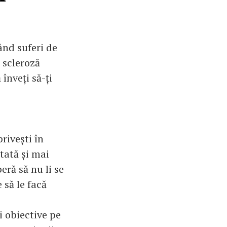
ând suferi de
 scleroză
înveți să-ți
rivești în
itată și mai
eră să nu li se
 să le facă
i obiective pe