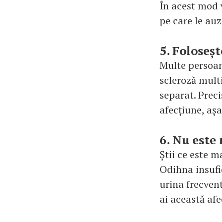
În acest mod v
pe care le auz
5. Foloseș
Multe persoan
scleroză multi
separat. Preci
afecțiune, așa
6. Nu este 
Știi ce este m
Odihna insufic
urina frecvent
ai această af