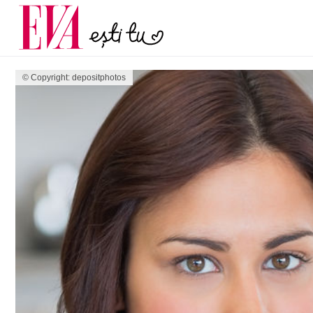
menopauză și când ar t
Carieră
la medic
Actualitate
© Copyright: depositphotos