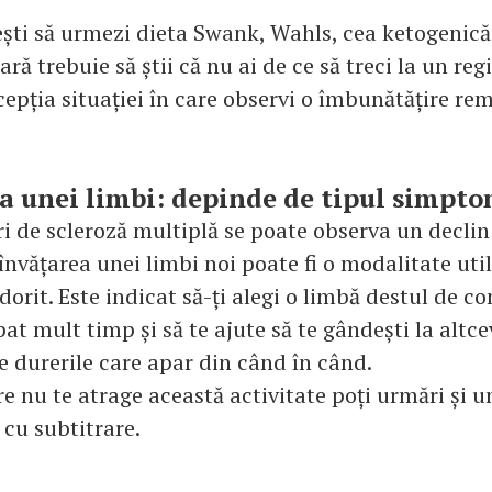
ști să urmezi dieta Swank, Wahls, cea ketogenică 
ară trebuie să știi că nu ai de ce să treci la un re
cepția situației în care observi o îmbunătățire re
ea unei limbi: depinde de tipul simpt
i de scleroză multiplă se poate observa un declin 
 învățarea unei limbi noi poate fi o modalitate uti
dorit. Este indicat să-ți alegi o limbă destul de c
pat mult timp și să te ajute să te gândești la altcev
e durerile care apar din când în când.
re nu te atrage această activitate poți urmări și un
 cu subtitrare.