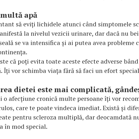
 multă apă
ntant să eviți lichidele atunci când simptomele sc
nifestă la nivelul vezicii urinare, dar dacă nu be
eală se va intensifica și ai putea avea probleme cu
ontinența.
ste că poți evita toate aceste efecte adverse bân
 Îți vor schimba viața fără să faci un efort special
rea dietei este mai complicată, gânde
i o afecțiune cronică multe persoane îți vor rec
los, care te poate vindeca imediat. Există și dife
eate pentru scleroza multiplă, dar deocamdată nu
a în mod special.