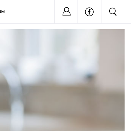
Nu ai cont?
Inregistreaza-
UM