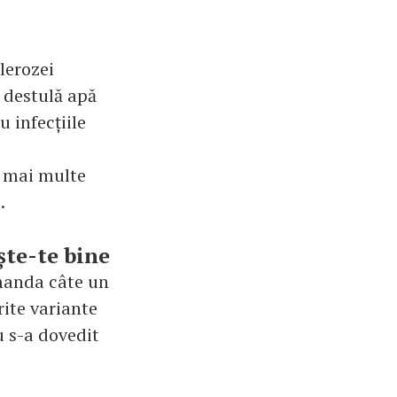
lerozei
i destulă apă
 infecțiile
d mai multe
.
ște-te bine
omanda câte un
rite variante
 s-a dovedit