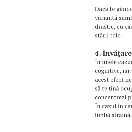
Dacă te gânde
variantă simil
drastic, cu ex
stării tale.
4. Învățar
În unele cazur
cognitive, iar
acest efect ne
să te țină ocu
concentrezi p
În cazul în ca
limbă străină,