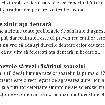
ei stimula creierul să realizeze conexiuni între c
i și traducerea pe care o citești pe ecran.
te zinic ața dentară
e atribuie toate problemele de sănătate diagnost
plă, dar realitatea este că prevenirea cariilor est
s nu vrei să adaugi durerile dentare celor cauzat
 că nu uita să folosești ața dentară în fiecare zi.
nevoie să vezi răsăritul soarelui
ai util decât lumina razelor soarelui la prima oră
ientă este direct legată de agravarea durerilor, a
 și a tuturor celorlalte simptome ale sclerozei mu
ecțiune este indicat să dormi mai mult decât de ob