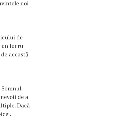
uvintele noi
icului de
e un lucru
e de această
? Somnul.
 nevoii de a
ltiple. Dacă
icei.