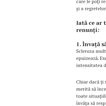
care le poți r
și a regretelor
Iată ce ar t
renunți:
1. Învață 
Scleroza multi
epuizează. Exe
intensitatea d
Chiar dacă ți 
merită să înce
toate situațiil
învăța să respi