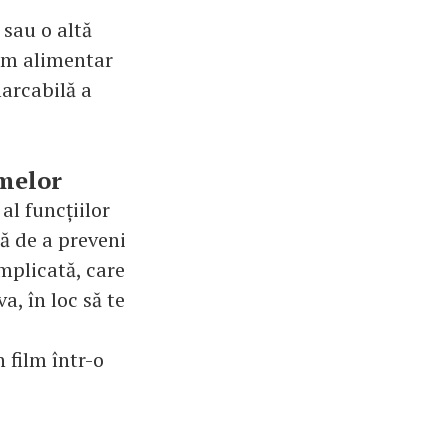
sau o altă
gim alimentar
marcabilă a
omelor
al funcțiilor
lă de a preveni
omplicată, care
a, în loc să te
 film într-o