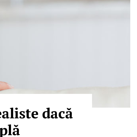
ealiste dacă
iplă