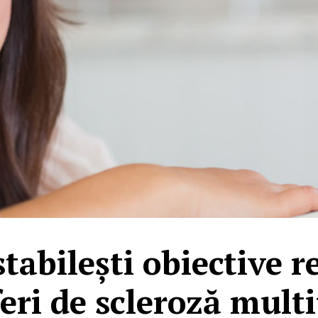
tabilești obiective r
eri de scleroză mult