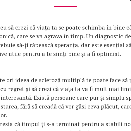
eu să crezi că viața ta se poate schimba în bine c
onică, care se va agrava în timp. Un diagnostic de
ebuie să-ți răpească speranța, dar este esențial să 
ive utile pentru a te simți bine și a fi optimist.
te ori ideea de scleroză multiplă te poate face să p
u regret și să crezi că viața ta va fi mult mai lim
 interesantă. Există persoane care pur și simplu sp
starea, fără să creadă că vor găsi ceva plăcut, care
tor.
esia că timpul ți s-a terminat pentru a stabili no