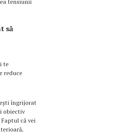
rea tensiunii
at să
i te
or reduce
ști îngrijorat
i obiectiv
. Faptul că vei
nterioară.