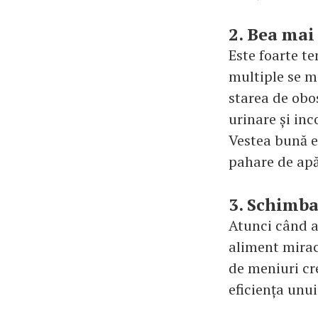
2. Bea mai
Este foarte te
multiple se ma
starea de obos
urinare și inc
Vestea bună e
pahare de apă.
3. Schimba
Atunci când a
aliment miracu
de meniuri cr
eficiența unui