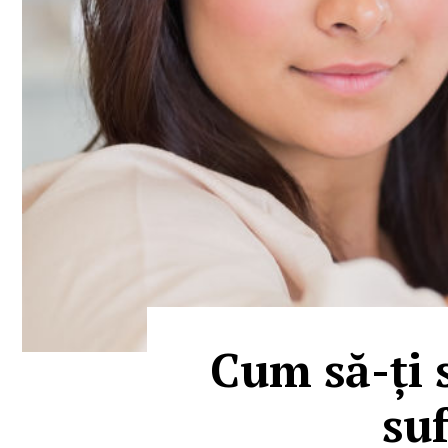
Cum să-ți s
suf