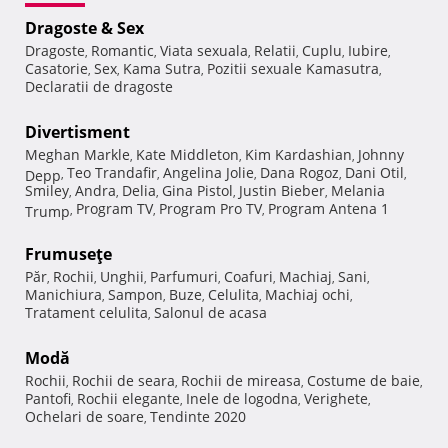
Dragoste & Sex
Dragoste
Romantic
Viata sexuala
Relatii
Cuplu
Iubire
,
,
,
,
,
,
Casatorie
Sex
Kama Sutra
Pozitii sexuale Kamasutra
,
,
,
,
Declaratii de dragoste
Divertisment
Meghan Markle
Kate Middleton
Kim Kardashian
Johnny
,
,
,
Teo Trandafir
Angelina Jolie
Dana Rogoz
Dani Otil
Depp
,
,
,
,
,
Smiley
Andra
Delia
Gina Pistol
Justin Bieber
Melania
,
,
,
,
,
Program TV
Program Pro TV
Program Antena 1
Trump
,
,
,
Frumuseţe
Păr
Rochii
Unghii
Parfumuri
Coafuri
Machiaj
Sani
,
,
,
,
,
,
,
Manichiura
Sampon
Buze
Celulita
Machiaj ochi
,
,
,
,
,
Tratament celulita
Salonul de acasa
,
Modă
Rochii
Rochii de seara
Rochii de mireasa
Costume de baie
,
,
,
,
Pantofi
Rochii elegante
Inele de logodna
Verighete
,
,
,
,
Ochelari de soare
Tendinte 2020
,