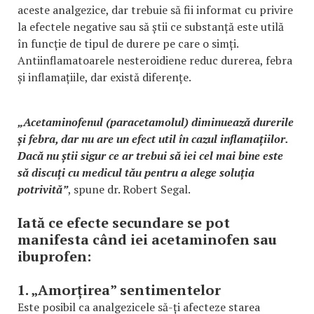
aceste analgezice, dar trebuie să fii informat cu privire
la efectele negative sau să știi ce substanță este utilă
în funcție de tipul de durere pe care o simți.
Antiinflamatoarele nesteroidiene reduc durerea, febra
și inflamațiile, dar există diferențe.
„Acetaminofenul (paracetamolul) diminuează durerile
și febra, dar nu are un efect util în cazul inflamațiilor.
Dacă nu știi sigur ce ar trebui să iei cel mai bine este
să discuți cu medicul tău pentru a alege soluția
potrivită”
, spune dr. Robert Segal.
Iată ce efecte secundare se pot
manifesta când iei acetaminofen sau
ibuprofen:
1. „Amorțirea” sentimentelor
Este posibil ca analgezicele să-ți afecteze starea