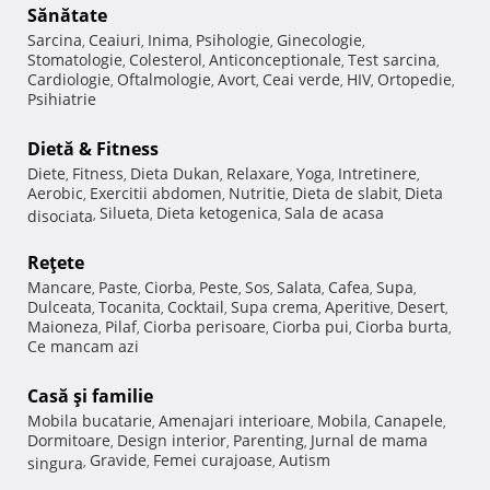
Sănătate
Sarcina
Ceaiuri
Inima
Psihologie
Ginecologie
,
,
,
,
,
Stomatologie
Colesterol
Anticonceptionale
Test sarcina
,
,
,
,
Cardiologie
Oftalmologie
Avort
Ceai verde
HIV
Ortopedie
,
,
,
,
,
,
Psihiatrie
Dietă & Fitness
Diete
Fitness
Dieta Dukan
Relaxare
Yoga
Intretinere
,
,
,
,
,
,
Aerobic
Exercitii abdomen
Nutritie
Dieta de slabit
Dieta
,
,
,
,
Silueta
Dieta ketogenica
Sala de acasa
disociata
,
,
,
Reţete
Mancare
Paste
Ciorba
Peste
Sos
Salata
Cafea
Supa
,
,
,
,
,
,
,
,
Dulceata
Tocanita
Cocktail
Supa crema
Aperitive
Desert
,
,
,
,
,
,
Maioneza
Pilaf
Ciorba perisoare
Ciorba pui
Ciorba burta
,
,
,
,
,
Ce mancam azi
Casă şi familie
Mobila bucatarie
Amenajari interioare
Mobila
Canapele
,
,
,
,
Dormitoare
Design interior
Parenting
Jurnal de mama
,
,
,
Gravide
Femei curajoase
Autism
singura
,
,
,