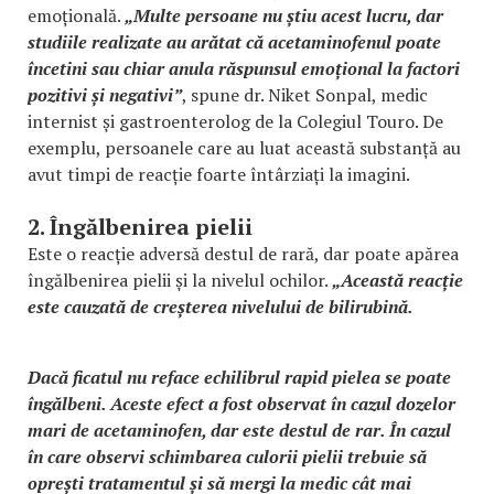
emoțională.
„Multe persoane nu știu acest lucru, dar
studiile realizate au arătat că acetaminofenul poate
încetini sau chiar anula răspunsul emoțional la factori
pozitivi și negativi”
, spune dr. Niket Sonpal, medic
internist și gastroenterolog de la Colegiul Touro. De
exemplu, persoanele care au luat această substanță au
avut timpi de reacție foarte întârziați la imagini.
2. Îngălbenirea pielii
Este o reacție adversă destul de rară, dar poate apărea
îngălbenirea pielii și la nivelul ochilor.
„Această reacție
este cauzată de creșterea nivelului de bilirubină.
Dacă ficatul nu reface echilibrul rapid pielea se poate
îngălbeni. Aceste efect a fost observat în cazul dozelor
mari de acetaminofen, dar este destul de rar. În cazul
în care observi schimbarea culorii pielii trebuie să
oprești tratamentul și să mergi la medic cât mai