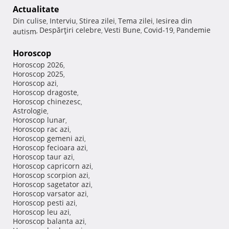
Actualitate
Din culise
Interviu
Stirea zilei
Tema zilei
Iesirea din
,
,
,
,
Despărţiri celebre
Vesti Bune
Covid-19
Pandemie
autism
,
,
,
,
Horoscop
Horoscop 2026
,
Horoscop 2025
,
Horoscop azi
,
Horoscop dragoste
,
Horoscop chinezesc
,
Astrologie
,
Horoscop lunar
,
Horoscop rac azi
,
Horoscop gemeni azi
,
Horoscop fecioara azi
,
Horoscop taur azi
,
Horoscop capricorn azi
,
Horoscop scorpion azi
,
Horoscop sagetator azi
,
Horoscop varsator azi
,
Horoscop pesti azi
,
Horoscop leu azi
,
Horoscop balanta azi
,