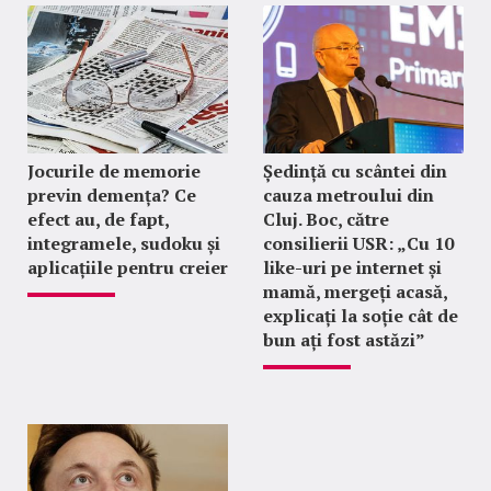
Jocurile de memorie
Ședință cu scântei din
previn demența? Ce
cauza metroului din
efect au, de fapt,
Cluj. Boc, către
integramele, sudoku și
consilierii USR: „Cu 10
aplicațiile pentru creier
like-uri pe internet și
mamă, mergeți acasă,
explicați la soție cât de
bun ați fost astăzi”