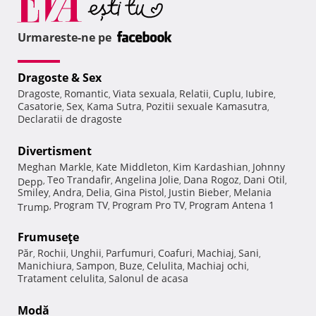
Urmareste-ne pe
Dragoste & Sex
Dragoste
Romantic
Viata sexuala
Relatii
Cuplu
Iubire
,
,
,
,
,
,
Casatorie
Sex
Kama Sutra
Pozitii sexuale Kamasutra
,
,
,
,
Declaratii de dragoste
Divertisment
Meghan Markle
Kate Middleton
Kim Kardashian
Johnny
,
,
,
Teo Trandafir
Angelina Jolie
Dana Rogoz
Dani Otil
Depp
,
,
,
,
,
Smiley
Andra
Delia
Gina Pistol
Justin Bieber
Melania
,
,
,
,
,
Program TV
Program Pro TV
Program Antena 1
Trump
,
,
,
Frumuseţe
Păr
Rochii
Unghii
Parfumuri
Coafuri
Machiaj
Sani
,
,
,
,
,
,
,
Manichiura
Sampon
Buze
Celulita
Machiaj ochi
,
,
,
,
,
Tratament celulita
Salonul de acasa
,
Modă