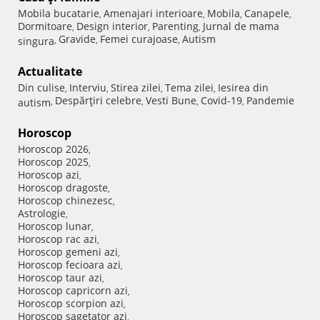
Mobila bucatarie
Amenajari interioare
Mobila
Canapele
,
,
,
,
Dormitoare
Design interior
Parenting
Jurnal de mama
,
,
,
Gravide
Femei curajoase
Autism
singura
,
,
,
Actualitate
Din culise
Interviu
Stirea zilei
Tema zilei
Iesirea din
,
,
,
,
Despărţiri celebre
Vesti Bune
Covid-19
Pandemie
autism
,
,
,
,
Horoscop
Horoscop 2026
,
Horoscop 2025
,
Horoscop azi
,
Horoscop dragoste
,
Horoscop chinezesc
,
Astrologie
,
Horoscop lunar
,
Horoscop rac azi
,
Horoscop gemeni azi
,
Horoscop fecioara azi
,
Horoscop taur azi
,
Horoscop capricorn azi
,
Horoscop scorpion azi
,
Horoscop sagetator azi
,