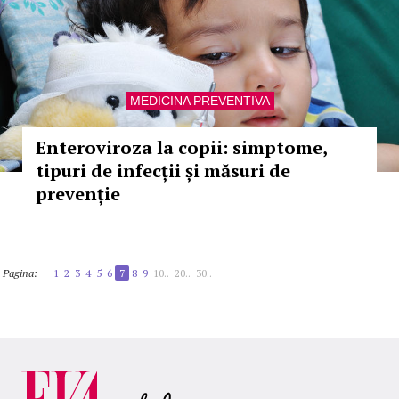
MEDICINA PREVENTIVA
Enteroviroza la copii: simptome,
tipuri de infecții și măsuri de
prevenție
Pagina:
1
2
3
4
5
6
7
8
9
10..
20..
30..