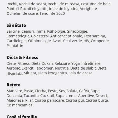
Rochii
Rochii de seara
Rochii de mireasa
Costume de baie
,
,
,
,
Pantofi
Rochii elegante
Inele de logodna
Verighete
,
,
,
,
Ochelari de soare
Tendinte 2020
,
Sănătate
Sarcina
Ceaiuri
Inima
Psihologie
Ginecologie
,
,
,
,
,
Stomatologie
Colesterol
Anticonceptionale
Test sarcina
,
,
,
,
Cardiologie
Oftalmologie
Avort
Ceai verde
HIV
Ortopedie
,
,
,
,
,
,
Psihiatrie
Dietă & Fitness
Diete
Fitness
Dieta Dukan
Relaxare
Yoga
Intretinere
,
,
,
,
,
,
Aerobic
Exercitii abdomen
Nutritie
Dieta de slabit
Dieta
,
,
,
,
Silueta
Dieta ketogenica
Sala de acasa
disociata
,
,
,
Reţete
Mancare
Paste
Ciorba
Peste
Sos
Salata
Cafea
Supa
,
,
,
,
,
,
,
,
Dulceata
Tocanita
Cocktail
Supa crema
Aperitive
Desert
,
,
,
,
,
,
Maioneza
Pilaf
Ciorba perisoare
Ciorba pui
Ciorba burta
,
,
,
,
,
Ce mancam azi
Casă şi familie