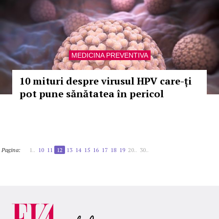
MEDICINA PREVENTIVA
10 mituri despre virusul HPV care-ți
pot pune sănătatea în pericol
Pagina:
1..
10
11
12
13
14
15
16
17
18
19
20..
30..