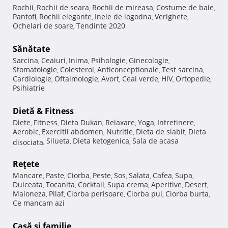
Rochii
Rochii de seara
Rochii de mireasa
Costume de baie
,
,
,
,
Pantofi
Rochii elegante
Inele de logodna
Verighete
,
,
,
,
Ochelari de soare
Tendinte 2020
,
Sănătate
Sarcina
Ceaiuri
Inima
Psihologie
Ginecologie
,
,
,
,
,
Stomatologie
Colesterol
Anticonceptionale
Test sarcina
,
,
,
,
Cardiologie
Oftalmologie
Avort
Ceai verde
HIV
Ortopedie
,
,
,
,
,
,
Psihiatrie
Dietă & Fitness
Diete
Fitness
Dieta Dukan
Relaxare
Yoga
Intretinere
,
,
,
,
,
,
Aerobic
Exercitii abdomen
Nutritie
Dieta de slabit
Dieta
,
,
,
,
Silueta
Dieta ketogenica
Sala de acasa
disociata
,
,
,
Reţete
Mancare
Paste
Ciorba
Peste
Sos
Salata
Cafea
Supa
,
,
,
,
,
,
,
,
Dulceata
Tocanita
Cocktail
Supa crema
Aperitive
Desert
,
,
,
,
,
,
Maioneza
Pilaf
Ciorba perisoare
Ciorba pui
Ciorba burta
,
,
,
,
,
Ce mancam azi
Casă şi familie