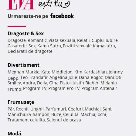
Urmareste-ne pe
Dragoste & Sex
Dragoste
Romantic
Viata sexuala
Relatii
Cuplu
Iubire
,
,
,
,
,
,
Casatorie
Sex
Kama Sutra
Pozitii sexuale Kamasutra
,
,
,
,
Declaratii de dragoste
Divertisment
Meghan Markle
Kate Middleton
Kim Kardashian
Johnny
,
,
,
Teo Trandafir
Angelina Jolie
Dana Rogoz
Dani Otil
Depp
,
,
,
,
,
Smiley
Andra
Delia
Gina Pistol
Justin Bieber
Melania
,
,
,
,
,
Program TV
Program Pro TV
Program Antena 1
Trump
,
,
,
Frumuseţe
Păr
Rochii
Unghii
Parfumuri
Coafuri
Machiaj
Sani
,
,
,
,
,
,
,
Manichiura
Sampon
Buze
Celulita
Machiaj ochi
,
,
,
,
,
Tratament celulita
Salonul de acasa
,
Modă