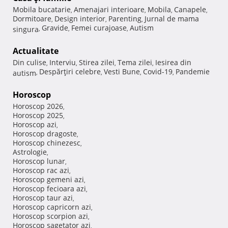
Mobila bucatarie
Amenajari interioare
Mobila
Canapele
,
,
,
,
Dormitoare
Design interior
Parenting
Jurnal de mama
,
,
,
Gravide
Femei curajoase
Autism
singura
,
,
,
Actualitate
Din culise
Interviu
Stirea zilei
Tema zilei
Iesirea din
,
,
,
,
Despărţiri celebre
Vesti Bune
Covid-19
Pandemie
autism
,
,
,
,
Horoscop
Horoscop 2026
,
Horoscop 2025
,
Horoscop azi
,
Horoscop dragoste
,
Horoscop chinezesc
,
Astrologie
,
Horoscop lunar
,
Horoscop rac azi
,
Horoscop gemeni azi
,
Horoscop fecioara azi
,
Horoscop taur azi
,
Horoscop capricorn azi
,
Horoscop scorpion azi
,
Horoscop sagetator azi
,