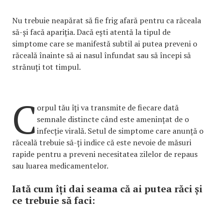
Nu trebuie neapărat să fie frig afară pentru ca răceala
să-și facă apariția. Dacă ești atentă la tipul de
simptome care se manifestă subtil ai putea preveni o
răceală înainte să ai nasul înfundat sau să începi să
strănuți tot timpul.
C
orpul tău îți va transmite de fiecare dată
semnale distincte când este amenințat de o
infecție virală. Setul de simptome care anunță o
răceală trebuie să-ți indice că este nevoie de măsuri
rapide pentru a preveni necesitatea zilelor de repaus
sau luarea medicamentelor.
Iată cum îți dai seama că ai putea răci și
ce trebuie să faci: