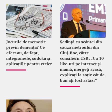
Jocurile de memorie
Ședință cu scântei din
previn demența? Ce
cauza metroului din
efect au, de fapt,
Cluj. Boc, către
integramele, sudoku și
consilierii USR: „Cu 10
aplicațiile pentru creier
like-uri pe internet și
mamă, mergeți acasă,
explicați la soție cât de
bun ați fost astăzi”