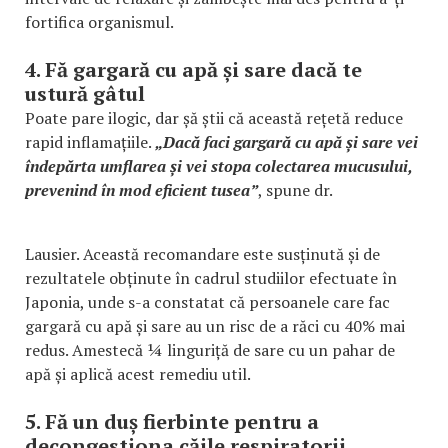
fortifica organismul.
4. Fă gargară cu apă și sare dacă te
ustură gâtul
Poate pare ilogic, dar șă știi că această rețetă reduce
rapid inflamațiile.
„Dacă faci gargară cu apă și sare vei
îndepărta umflarea și vei stopa colectarea mucusului,
prevenind în mod eficient tusea”
, spune dr.
Lausier. Această recomandare este susținută și de
rezultatele obținute în cadrul studiilor efectuate în
Japonia, unde s-a constatat că persoanele care fac
gargară cu apă și sare au un risc de a răci cu 40% mai
redus. Amestecă ¼ linguriță de sare cu un pahar de
apă și aplică acest remediu util.
5. Fă un duș fierbinte pentru a
decongestiona căile respiratorii