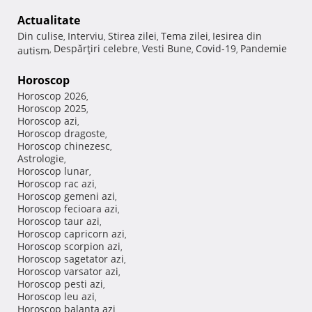
Actualitate
Din culise
Interviu
Stirea zilei
Tema zilei
Iesirea din
,
,
,
,
Despărţiri celebre
Vesti Bune
Covid-19
Pandemie
autism
,
,
,
,
Horoscop
Horoscop 2026
,
Horoscop 2025
,
Horoscop azi
,
Horoscop dragoste
,
Horoscop chinezesc
,
Astrologie
,
Horoscop lunar
,
Horoscop rac azi
,
Horoscop gemeni azi
,
Horoscop fecioara azi
,
Horoscop taur azi
,
Horoscop capricorn azi
,
Horoscop scorpion azi
,
Horoscop sagetator azi
,
Horoscop varsator azi
,
Horoscop pesti azi
,
Horoscop leu azi
,
Horoscop balanta azi
,