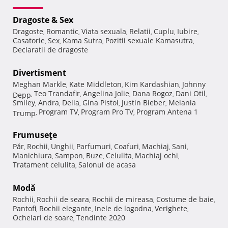
Dragoste & Sex
Dragoste
Romantic
Viata sexuala
Relatii
Cuplu
Iubire
,
,
,
,
,
,
Casatorie
Sex
Kama Sutra
Pozitii sexuale Kamasutra
,
,
,
,
Declaratii de dragoste
Divertisment
Meghan Markle
Kate Middleton
Kim Kardashian
Johnny
,
,
,
Teo Trandafir
Angelina Jolie
Dana Rogoz
Dani Otil
Depp
,
,
,
,
,
Smiley
Andra
Delia
Gina Pistol
Justin Bieber
Melania
,
,
,
,
,
Program TV
Program Pro TV
Program Antena 1
Trump
,
,
,
Frumuseţe
Păr
Rochii
Unghii
Parfumuri
Coafuri
Machiaj
Sani
,
,
,
,
,
,
,
Manichiura
Sampon
Buze
Celulita
Machiaj ochi
,
,
,
,
,
Tratament celulita
Salonul de acasa
,
Modă
Rochii
Rochii de seara
Rochii de mireasa
Costume de baie
,
,
,
,
Pantofi
Rochii elegante
Inele de logodna
Verighete
,
,
,
,
Ochelari de soare
Tendinte 2020
,