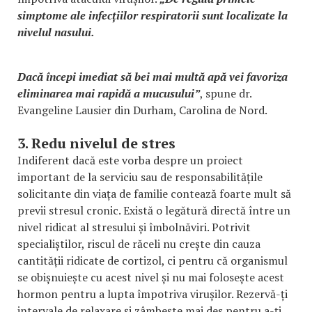
simptome ale infecțiilor respiratorii sunt localizate la
nivelul nasului.
Dacă începi imediat să bei mai multă apă vei favoriza
eliminarea mai rapidă a mucusului”
, spune dr.
Evangeline Lausier din Durham, Carolina de Nord.
3. Redu nivelul de stres
Indiferent dacă este vorba despre un proiect
important de la serviciu sau de responsabilitățile
solicitante din viața de familie contează foarte mult să
previi stresul cronic. Există o legătură directă între un
nivel ridicat al stresului și îmbolnăviri. Potrivit
specialiștilor, riscul de răceli nu crește din cauza
cantității ridicate de cortizol, ci pentru că organismul
se obișnuiește cu acest nivel și nu mai folosește acest
hormon pentru a lupta împotriva virușilor. Rezervă-ți
intervale de relaxare și zâmbește mai des pentru a-ți