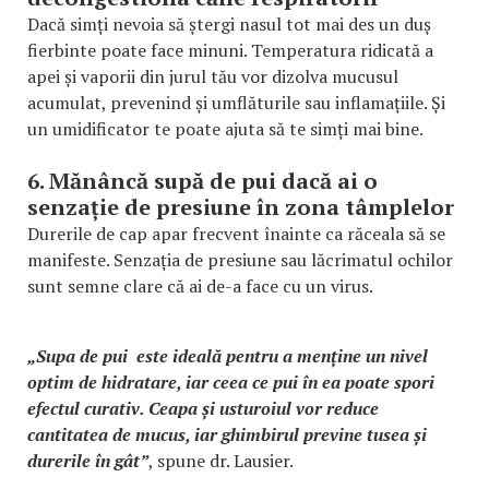
Dacă simți nevoia să ștergi nasul tot mai des un duș
fierbinte poate face minuni. Temperatura ridicată a
apei și vaporii din jurul tău vor dizolva mucusul
acumulat, prevenind și umflăturile sau inflamațiile. Și
un umidificator te poate ajuta să te simți mai bine.
6. Mănâncă supă de pui dacă ai o
senzație de presiune în zona tâmplelor
Durerile de cap apar frecvent înainte ca răceala să se
manifeste. Senzația de presiune sau lăcrimatul ochilor
sunt semne clare că ai de-a face cu un virus.
„Supa de pui este ideală pentru a menține un nivel
optim de hidratare, iar ceea ce pui în ea poate spori
efectul curativ. Ceapa și usturoiul vor reduce
cantitatea de mucus, iar ghimbirul previne tusea și
durerile în gât”
, spune dr. Lausier.