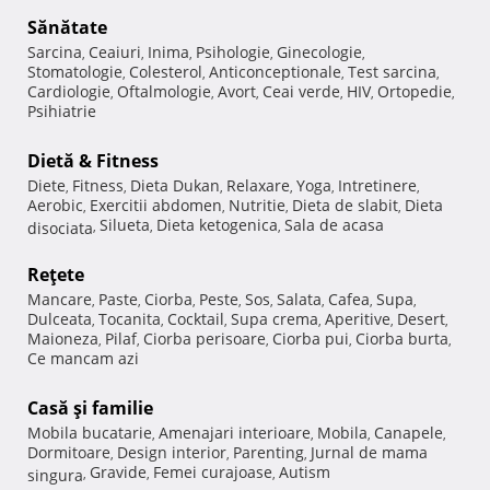
Sănătate
Sarcina
Ceaiuri
Inima
Psihologie
Ginecologie
,
,
,
,
,
Stomatologie
Colesterol
Anticonceptionale
Test sarcina
,
,
,
,
Cardiologie
Oftalmologie
Avort
Ceai verde
HIV
Ortopedie
,
,
,
,
,
,
Psihiatrie
Dietă & Fitness
Diete
Fitness
Dieta Dukan
Relaxare
Yoga
Intretinere
,
,
,
,
,
,
Aerobic
Exercitii abdomen
Nutritie
Dieta de slabit
Dieta
,
,
,
,
Silueta
Dieta ketogenica
Sala de acasa
disociata
,
,
,
Reţete
Mancare
Paste
Ciorba
Peste
Sos
Salata
Cafea
Supa
,
,
,
,
,
,
,
,
Dulceata
Tocanita
Cocktail
Supa crema
Aperitive
Desert
,
,
,
,
,
,
Maioneza
Pilaf
Ciorba perisoare
Ciorba pui
Ciorba burta
,
,
,
,
,
Ce mancam azi
Casă şi familie
Mobila bucatarie
Amenajari interioare
Mobila
Canapele
,
,
,
,
Dormitoare
Design interior
Parenting
Jurnal de mama
,
,
,
Gravide
Femei curajoase
Autism
singura
,
,
,