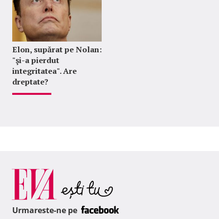
Elon, supărat pe Nolan:
"şi-a pierdut
integritatea". Are
dreptate?
Urmareste-ne pe