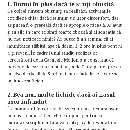
1. Dormi în plus dacă te simți obosită
De obicei suntem obișnuiți să realizăm activitățile
cotidiene chiar dacă resimțim un ușor disconfort, dar
ar putea fi o greșeală dacă se apropie o răceală. Ai avut
și tu zile în care te simți foarte obosită și ai senzația că
nu mai poți face nimic? Ar putea fi un semnal că ai
imunitatea slăbită, așa că dormi 1-2 ore în plus pentru
a-ți reveni. În cadrul unui studiu realizat de
cercetătorii de la Carnegie Mellon s-a constatat că
persoanele care dorm mai puțin de 7 ore pe noapte au
un risc de răceli de 3 ori mai mare față de cele care se
odihnesc suficient.
2. Bea mai multe lichide dacă ai nasul
ușor înfundat
În momentul în care realizezi că nu poți respira ușor
pe nas trebuie să bei lichide în plus pentru că
hidratarea suplimentară va proteja căile respiratorii
împotriva atacului virușilor.
„De regulă primele