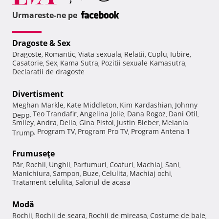
Urmareste-ne pe
Dragoste & Sex
Dragoste
Romantic
Viata sexuala
Relatii
Cuplu
Iubire
,
,
,
,
,
,
Casatorie
Sex
Kama Sutra
Pozitii sexuale Kamasutra
,
,
,
,
Declaratii de dragoste
Divertisment
Meghan Markle
Kate Middleton
Kim Kardashian
Johnny
,
,
,
Teo Trandafir
Angelina Jolie
Dana Rogoz
Dani Otil
Depp
,
,
,
,
,
Smiley
Andra
Delia
Gina Pistol
Justin Bieber
Melania
,
,
,
,
,
Program TV
Program Pro TV
Program Antena 1
Trump
,
,
,
Frumuseţe
Păr
Rochii
Unghii
Parfumuri
Coafuri
Machiaj
Sani
,
,
,
,
,
,
,
Manichiura
Sampon
Buze
Celulita
Machiaj ochi
,
,
,
,
,
Tratament celulita
Salonul de acasa
,
Modă
Rochii
Rochii de seara
Rochii de mireasa
Costume de baie
,
,
,
,