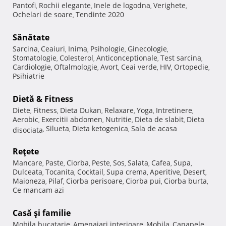
Pantofi
Rochii elegante
Inele de logodna
Verighete
,
,
,
,
Ochelari de soare
Tendinte 2020
,
Sănătate
Sarcina
Ceaiuri
Inima
Psihologie
Ginecologie
,
,
,
,
,
Stomatologie
Colesterol
Anticonceptionale
Test sarcina
,
,
,
,
Cardiologie
Oftalmologie
Avort
Ceai verde
HIV
Ortopedie
,
,
,
,
,
,
Psihiatrie
Dietă & Fitness
Diete
Fitness
Dieta Dukan
Relaxare
Yoga
Intretinere
,
,
,
,
,
,
Aerobic
Exercitii abdomen
Nutritie
Dieta de slabit
Dieta
,
,
,
,
Silueta
Dieta ketogenica
Sala de acasa
disociata
,
,
,
Reţete
Mancare
Paste
Ciorba
Peste
Sos
Salata
Cafea
Supa
,
,
,
,
,
,
,
,
Dulceata
Tocanita
Cocktail
Supa crema
Aperitive
Desert
,
,
,
,
,
,
Maioneza
Pilaf
Ciorba perisoare
Ciorba pui
Ciorba burta
,
,
,
,
,
Ce mancam azi
Casă şi familie
Mobila bucatarie
Amenajari interioare
Mobila
Canapele
,
,
,
,