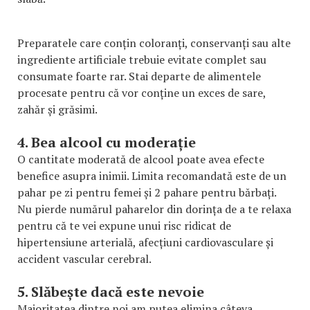
Preparatele care conțin coloranți, conservanți sau alte
ingrediente artificiale trebuie evitate complet sau
consumate foarte rar. Stai departe de alimentele
procesate pentru că vor conține un exces de sare,
zahăr și grăsimi.
4. Bea alcool cu moderație
O cantitate moderată de alcool poate avea efecte
benefice asupra inimii. Limita recomandată este de un
pahar pe zi pentru femei și 2 pahare pentru bărbați.
Nu pierde numărul paharelor din dorința de a te relaxa
pentru că te vei expune unui risc ridicat de
hipertensiune arterială, afecțiuni cardiovasculare și
accident vascular cerebral.
5. Slăbește dacă este nevoie
Majoritatea dintre noi am putea elimina câteva