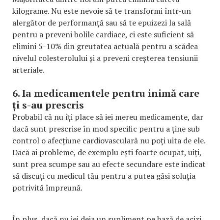
kilograme. Nu este nevoie să te transformi într-un
alergător de performanță sau să te epuizezi la sală
pentru a preveni bolile cardiace, ci este suficient să
elimini 5-10% din greutatea actuală pentru a scădea
nivelul colesterolului și a preveni creșterea tensiunii
arteriale.
6. Ia medicamentele pentru inimă care
ți s-au prescris
Probabil că nu îți place să iei mereu medicamente, dar
dacă sunt prescrise în mod specific pentru a ține sub
control o afecțiune cardiovasculară nu poți uita de ele.
Dacă ai probleme, de exemplu ești foarte ocupat, uiți,
sunt prea scumpe sau au efecte secundare este indicat
să discuți cu medicul tău pentru a putea găsi soluția
potrivită împreună.
În plus, dacă nu iei deja un supliment pe bază de acizi