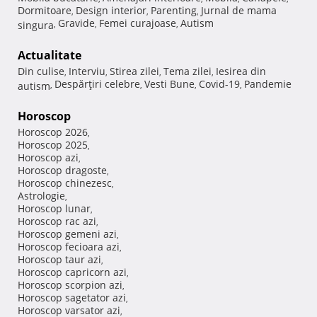
Dormitoare
Design interior
Parenting
Jurnal de mama
,
,
,
Gravide
Femei curajoase
Autism
singura
,
,
,
Actualitate
Din culise
Interviu
Stirea zilei
Tema zilei
Iesirea din
,
,
,
,
Despărţiri celebre
Vesti Bune
Covid-19
Pandemie
autism
,
,
,
,
Horoscop
Horoscop 2026
,
Horoscop 2025
,
Horoscop azi
,
Horoscop dragoste
,
Horoscop chinezesc
,
Astrologie
,
Horoscop lunar
,
Horoscop rac azi
,
Horoscop gemeni azi
,
Horoscop fecioara azi
,
Horoscop taur azi
,
Horoscop capricorn azi
,
Horoscop scorpion azi
,
Horoscop sagetator azi
,
Horoscop varsator azi
,