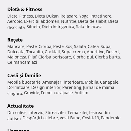
Dietă & Fitness
Diete
Fitness
Dieta Dukan
Relaxare
Yoga
Intretinere
,
,
,
,
,
,
Aerobic
Exercitii abdomen
Nutritie
Dieta de slabit
Dieta
,
,
,
,
Silueta
Dieta ketogenica
Sala de acasa
disociata
,
,
,
Reţete
Mancare
Paste
Ciorba
Peste
Sos
Salata
Cafea
Supa
,
,
,
,
,
,
,
,
Dulceata
Tocanita
Cocktail
Supa crema
Aperitive
Desert
,
,
,
,
,
,
Maioneza
Pilaf
Ciorba perisoare
Ciorba pui
Ciorba burta
,
,
,
,
,
Ce mancam azi
Casă şi familie
Mobila bucatarie
Amenajari interioare
Mobila
Canapele
,
,
,
,
Dormitoare
Design interior
Parenting
Jurnal de mama
,
,
,
Gravide
Femei curajoase
Autism
singura
,
,
,
Actualitate
Din culise
Interviu
Stirea zilei
Tema zilei
Iesirea din
,
,
,
,
Despărţiri celebre
Vesti Bune
Covid-19
Pandemie
autism
,
,
,
,