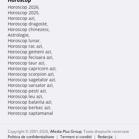
Horoscop
Horoscop 2026
,
Horoscop 2025
,
Horoscop azi
,
Horoscop dragoste
,
Horoscop chinezesc
,
Astrologie
,
Horoscop lunar
,
Horoscop rac azi
,
Horoscop gemeni azi
,
Horoscop fecioara azi
,
Horoscop taur azi
,
Horoscop capricorn azi
,
Horoscop scorpion azi
,
Horoscop sagetator azi
,
Horoscop varsator azi
,
Horoscop pesti azi
,
Horoscop leu azi
,
Horoscop balanta azi
,
Horoscop berbec azi
,
Horoscop saptamanal
Copyright © 2001-2026,
iMedia Plus Group
. Toate drepturile rezervate
Politica de confidențialitate
|
Termeni si conditii
|
Redacţia
|