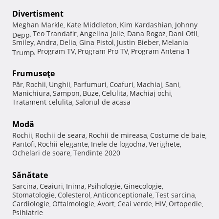
Divertisment
Meghan Markle
Kate Middleton
Kim Kardashian
Johnny
,
,
,
Teo Trandafir
Angelina Jolie
Dana Rogoz
Dani Otil
Depp
,
,
,
,
,
Smiley
Andra
Delia
Gina Pistol
Justin Bieber
Melania
,
,
,
,
,
Program TV
Program Pro TV
Program Antena 1
Trump
,
,
,
Frumuseţe
Păr
Rochii
Unghii
Parfumuri
Coafuri
Machiaj
Sani
,
,
,
,
,
,
,
Manichiura
Sampon
Buze
Celulita
Machiaj ochi
,
,
,
,
,
Tratament celulita
Salonul de acasa
,
Modă
Rochii
Rochii de seara
Rochii de mireasa
Costume de baie
,
,
,
,
Pantofi
Rochii elegante
Inele de logodna
Verighete
,
,
,
,
Ochelari de soare
Tendinte 2020
,
Sănătate
Sarcina
Ceaiuri
Inima
Psihologie
Ginecologie
,
,
,
,
,
Stomatologie
Colesterol
Anticonceptionale
Test sarcina
,
,
,
,
Cardiologie
Oftalmologie
Avort
Ceai verde
HIV
Ortopedie
,
,
,
,
,
,
Psihiatrie