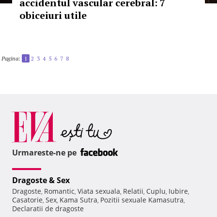
accidentul vascular cerebral: 7
obiceiuri utile
Pagina:
1
2
3
4
5
6
7
8
Urmareste-ne pe
Dragoste & Sex
Dragoste
Romantic
Viata sexuala
Relatii
Cuplu
Iubire
,
,
,
,
,
,
Casatorie
Sex
Kama Sutra
Pozitii sexuale Kamasutra
,
,
,
,
Declaratii de dragoste