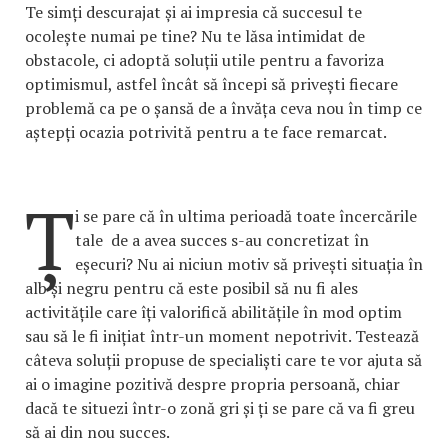
Te simți descurajat și ai impresia că succesul te
ocolește numai pe tine? Nu te lăsa intimidat de
obstacole, ci adoptă soluții utile pentru a favoriza
optimismul, astfel încât să începi să privești fiecare
problemă ca pe o șansă de a învăța ceva nou în timp ce
aștepți ocazia potrivită pentru a te face remarcat.
Ț
i se pare că în ultima perioadă toate încercările
tale de a avea succes s-au concretizat în
eșecuri? Nu ai niciun motiv să privești situația în
alb și negru pentru că este posibil să nu fi ales
activitățile care îți valorifică abilitățile în mod optim
sau să le fi inițiat într-un moment nepotrivit. Testează
câteva soluții propuse de specialiști care te vor ajuta să
ai o imagine pozitivă despre propria persoană, chiar
dacă te situezi într-o zonă gri și ți se pare că va fi greu
să ai din nou succes.