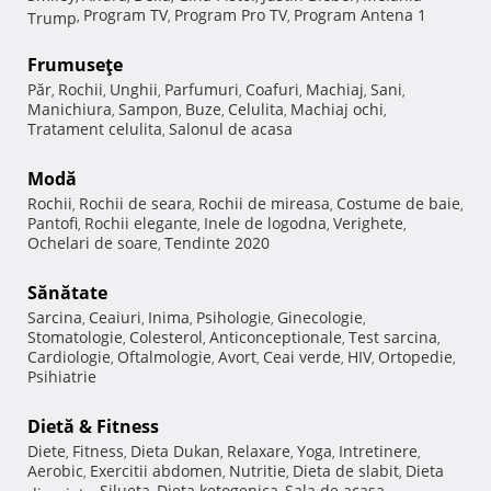
Program TV
Program Pro TV
Program Antena 1
Trump
,
,
,
Frumuseţe
Păr
Rochii
Unghii
Parfumuri
Coafuri
Machiaj
Sani
,
,
,
,
,
,
,
Manichiura
Sampon
Buze
Celulita
Machiaj ochi
,
,
,
,
,
Tratament celulita
Salonul de acasa
,
Modă
Rochii
Rochii de seara
Rochii de mireasa
Costume de baie
,
,
,
,
Pantofi
Rochii elegante
Inele de logodna
Verighete
,
,
,
,
Ochelari de soare
Tendinte 2020
,
Sănătate
Sarcina
Ceaiuri
Inima
Psihologie
Ginecologie
,
,
,
,
,
Stomatologie
Colesterol
Anticonceptionale
Test sarcina
,
,
,
,
Cardiologie
Oftalmologie
Avort
Ceai verde
HIV
Ortopedie
,
,
,
,
,
,
Psihiatrie
Dietă & Fitness
Diete
Fitness
Dieta Dukan
Relaxare
Yoga
Intretinere
,
,
,
,
,
,
Aerobic
Exercitii abdomen
Nutritie
Dieta de slabit
Dieta
,
,
,
,
Silueta
Dieta ketogenica
Sala de acasa