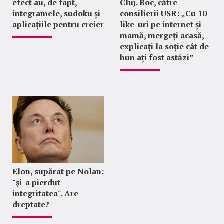
efect au, de fapt,
Cluj. Boc, către
integramele, sudoku și
consilierii USR: „Cu 10
aplicațiile pentru creier
like-uri pe internet și
mamă, mergeți acasă,
explicați la soție cât de
bun ați fost astăzi”
Elon, supărat pe Nolan:
"şi-a pierdut
integritatea". Are
dreptate?