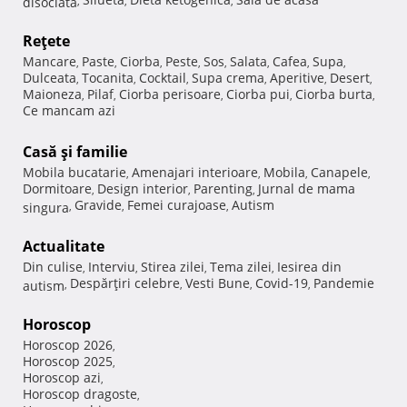
disociata
,
,
,
Reţete
Mancare
Paste
Ciorba
Peste
Sos
Salata
Cafea
Supa
,
,
,
,
,
,
,
,
Dulceata
Tocanita
Cocktail
Supa crema
Aperitive
Desert
,
,
,
,
,
,
Maioneza
Pilaf
Ciorba perisoare
Ciorba pui
Ciorba burta
,
,
,
,
,
Ce mancam azi
Casă şi familie
Mobila bucatarie
Amenajari interioare
Mobila
Canapele
,
,
,
,
Dormitoare
Design interior
Parenting
Jurnal de mama
,
,
,
Gravide
Femei curajoase
Autism
singura
,
,
,
Actualitate
Din culise
Interviu
Stirea zilei
Tema zilei
Iesirea din
,
,
,
,
Despărţiri celebre
Vesti Bune
Covid-19
Pandemie
autism
,
,
,
,
Horoscop
Horoscop 2026
,
Horoscop 2025
,
Horoscop azi
,
Horoscop dragoste
,