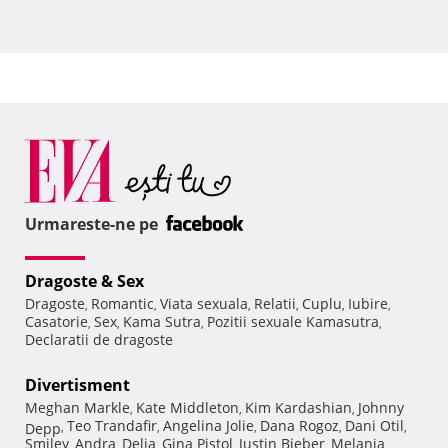
Urmareste-ne pe
Dragoste & Sex
Dragoste
Romantic
Viata sexuala
Relatii
Cuplu
Iubire
,
,
,
,
,
,
Casatorie
Sex
Kama Sutra
Pozitii sexuale Kamasutra
,
,
,
,
Declaratii de dragoste
Divertisment
Meghan Markle
Kate Middleton
Kim Kardashian
Johnny
,
,
,
Teo Trandafir
Angelina Jolie
Dana Rogoz
Dani Otil
Depp
,
,
,
,
,
Smiley
Andra
Delia
Gina Pistol
Justin Bieber
Melania
,
,
,
,
,