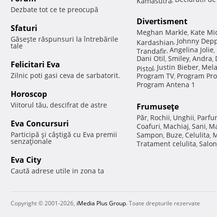
Dezbate tot ce te preocupă
Divertisment
Sfaturi
Meghan Markle
Kate Mi
,
Găseşte răspunsuri la întrebările
Johnny Dep
Kardashian
,
tale
Angelina Jolie
Trandafir
,
,
Dani Otil
Smiley
Andra
,
,
,
Felicitari Eva
Justin Bieber
Mela
Pistol
,
,
Zilnic poti gasi ceva de sarbatorit.
Program TV
Program Pro
,
Program Antena 1
Horoscop
Viitorul tău, descifrat de astre
Frumuseţe
Păr
Rochii
Unghii
Parfu
,
,
,
Eva Concursuri
Coafuri
Machiaj
Sani
Ma
,
,
,
Participă şi câştigă cu Eva premii
Sampon
Buze
Celulita
M
,
,
,
senzaţionale
Tratament celulita
Salon
,
Eva City
Caută adrese utile in zona ta
Copyright © 2001-2026,
iMedia Plus Group
. Toate drepturile rezervate