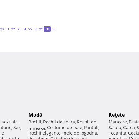
30
31
32
33
34
35
36
37
38
39
Modă
Reţete
a sexuala
Rochii
Rochii de seara
Rochii de
Mancare
Past
,
,
,
,
atorie
Sex
Costume de baie
Pantofi
Salata
Cafea
,
,
mireasa
,
,
,
,
,
ale
Rochii elegante
Inele de logodna
Tocanita
Cockt
,
,
,
e dragoste
Verighete
Ochelari de soare
Aperitive
Dese
,
,
,