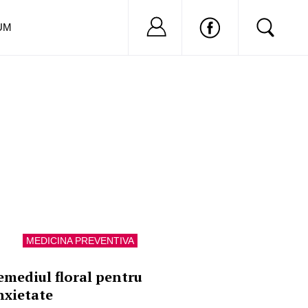
Nu ai cont?
Inregistreaza-
UM
MEDICINA PREVENTIVA
emediul floral pentru
nxietate