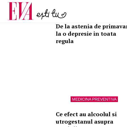
menopauză și când ar t
Carieră
la medic
Actualitate
MEDICINA PREVENTIVA
De la astenia de primava
la o depresie in toata
regula
MEDICINA PREVENTIVA
Ce efect au alcoolul si
utrogestanul asupra