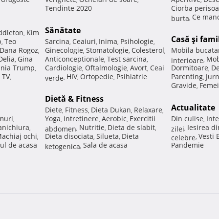
Tendinte 2020
Ciorba perisoa
Ce manc
burta
,
Sănătate
ddleton
Kim
,
Casă şi fami
p
Teo
Sarcina
Ceaiuri
Inima
Psihologie
,
,
,
,
,
Dana Rogoz
Ginecologie
Stomatologie
Colesterol
Mobila bucata
,
,
,
,
Delia
Gina
Anticonceptionale
Test sarcina
Mob
,
,
,
interioare
,
nia Trump
Cardiologie
Oftalmologie
Avort
Ceai
Dormitoare
De
,
,
,
,
,
 TV
HIV
Ortopedie
Psihiatrie
Parenting
Jur
,
verde
,
,
,
,
Gravide
Femei
,
Dietă & Fitness
Actualitate
Diete
Fitness
Dieta Dukan
Relaxare
,
,
,
,
muri
Yoga
Intretinere
Aerobic
Exercitii
Din culise
Inte
,
,
,
,
,
nichiura
Nutritie
Dieta de slabit
Iesirea d
,
abdomen
,
,
,
zilei
,
achiaj ochi
Dieta disociata
Silueta
Dieta
Vesti
,
,
,
celebre
,
ul de acasa
Sala de acasa
Pandemie
ketogenica
,