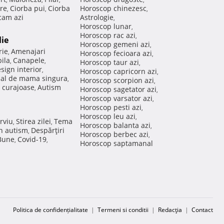
re
Ciorba pui
Ciorba
Horoscop chinezesc
,
,
,
am azi
Astrologie
,
Horoscop lunar
,
Horoscop rac azi
,
lie
Horoscop gemeni azi
,
rie
Amenajari
,
Horoscop fecioara azi
,
ila
Canapele
,
,
Horoscop taur azi
,
sign interior
,
Horoscop capricorn azi
,
nal de mama singura
,
Horoscop scorpion azi
,
 curajoase
Autism
,
Horoscop sagetator azi
,
Horoscop varsator azi
,
Horoscop pesti azi
,
Horoscop leu azi
,
rviu
Stirea zilei
Tema
,
,
Horoscop balanta azi
,
in autism
Despărţiri
,
Horoscop berbec azi
,
 Bune
Covid-19
,
,
Horoscop saptamanal
Politica de confidențialitate
|
Termeni si conditii
|
Redacţia
|
Contact