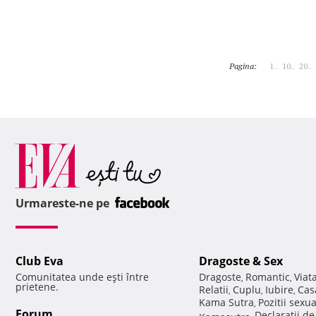
Pagina:
1..
10..
20..
Urmareste-ne pe
Club Eva
Dragoste & Sex
Comunitatea unde eşti între
Dragoste
Romantic
Viat
,
,
prietene.
Relatii
Cuplu
Iubire
Cas
,
,
,
Kama Sutra
Pozitii sexu
,
Forum
Declaratii d
Kamasutra
,