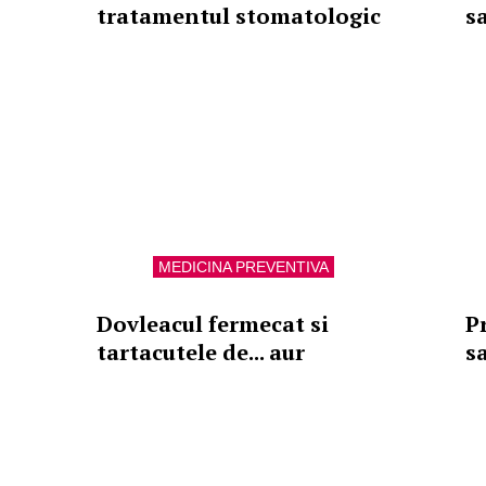
tratamentul stomatologic
s
MEDICINA PREVENTIVA
Dovleacul fermecat si
P
tartacutele de... aur
s