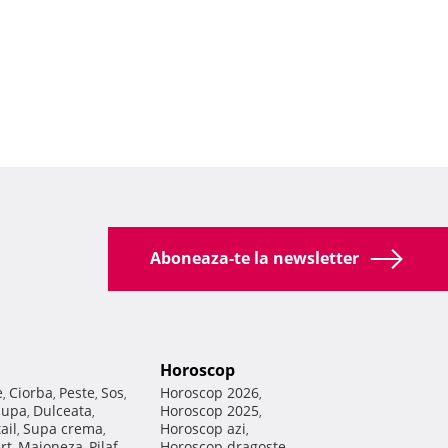
Aboneaza-te la newsletter
Horoscop
e
Ciorba
Peste
Sos
Horoscop 2026
,
,
,
,
,
Supa
Dulceata
Horoscop 2025
,
,
,
ail
Supa crema
Horoscop azi
,
,
,
rt
Maioneza
Pilaf
Horoscop dragoste
,
,
,
,