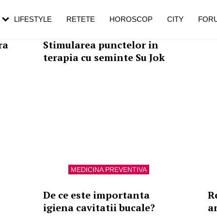
rebui să mergi
și 60 de ani. De ce te trezești mai des
pe măsură ce înaintezi în vârstă
LIFESTYLE
RETETE
HOROSCOP
CITY
FOR
MEDICINA PREVENTIVA
ra
Stimularea punctelor in
terapia cu seminte Su Jok
MEDICINA PREVENTIVA
De ce este importanta
R
igiena cavitatii bucale?
a