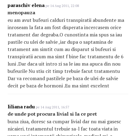
paraschiv elena
pe 14 Aug 2011, 22:08
menopauza
eu am avut bufeuri calduri transpiratii abundente ma
inroseam la fata am fost disperata incercasem orice
tratament dar degeaba.O cunostinta mia spus sa iau
pastile cu ulei de salvie ,iar dupa o saptamina de
tratament am simtit cum au disparut si bufeuri si
transpiratii acum ma simt f bine fac tratamentu de 6
luni .Dar daca uit intro zi sa le iau ma apuca din nou
bufeurile Nu stiu cit timp trebuie facut tratamentu
Dar va recomand pastilele pe baza de ulei de salvie
decit pe baza de hormoni .Eu ma simt excelent
liliana radu
pe 14 Aug 2011, 16:57
de unde pot procura livial si la ce pret
buna ziua, doresc sa cumpar livial dar nu mai gasesc
nicaieri. tratamentul trebuie sa-l fac toata viata in