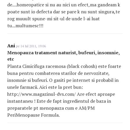
de....homeopatice si nu au nici un efect,ma gandeam k
poate sunt io defecta dar se pare k nu sunt singura,te
rog muuult spune-mi sit-ul de unde l-ai luat
tu...multumesc!!!
Ani
pe 14 Iul 2011, 19:06
Menopauza tratament naturist, bufeuri, insomnie,
etc
Planta Cimicifuga racemosa (black cohosh) este foarte
buna pentru combaterea starilor de nervozitate,
insomnie si bufeuri. O gasiti pe internet si probabil in
unele farmacii. Aici este la pret bun:
http://www.magazinul-dvs.com/ Are efect aproape
instantaneu ! Este de fapt ingredientul de baza in
preparatele pt menopauza cum e AM/PM
PeriMenopause Formula.