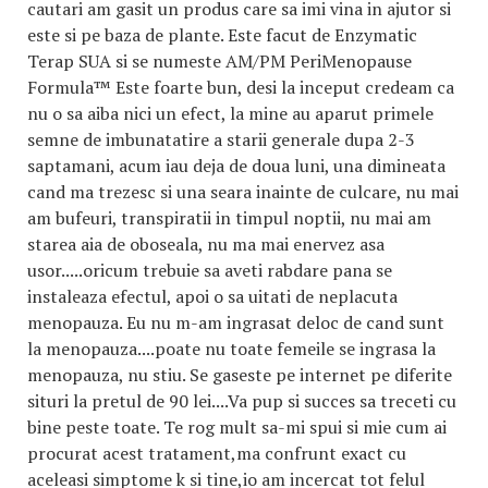
cautari am gasit un produs care sa imi vina in ajutor si
este si pe baza de plante. Este facut de Enzymatic
Terap SUA si se numeste AM/PM PeriMenopause
Formula™ Este foarte bun, desi la inceput credeam ca
nu o sa aiba nici un efect, la mine au aparut primele
semne de imbunatatire a starii generale dupa 2-3
saptamani, acum iau deja de doua luni, una dimineata
cand ma trezesc si una seara inainte de culcare, nu mai
am bufeuri, transpiratii in timpul noptii, nu mai am
starea aia de oboseala, nu ma mai enervez asa
usor.....oricum trebuie sa aveti rabdare pana se
instaleaza efectul, apoi o sa uitati de neplacuta
menopauza. Eu nu m-am ingrasat deloc de cand sunt
la menopauza....poate nu toate femeile se ingrasa la
menopauza, nu stiu. Se gaseste pe internet pe diferite
situri la pretul de 90 lei....Va pup si succes sa treceti cu
bine peste toate. Te rog mult sa-mi spui si mie cum ai
procurat acest tratament,ma confrunt exact cu
aceleasi simptome k si tine,io am incercat tot felul