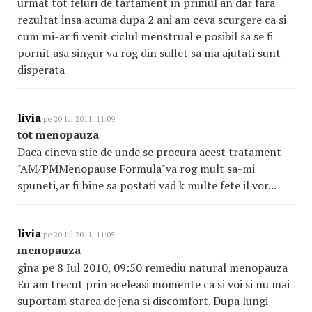
urmat tot feluri de tartament in primul an dar fara
rezultat insa acuma dupa 2 ani am ceva scurgere ca si
cum mi-ar fi venit ciclul menstrual e posibil sa se fi
pornit asa singur va rog din suflet sa ma ajutati sunt
disperata
livia
pe 20 Iul 2011, 11:09
tot menopauza
Daca cineva stie de unde se procura acest tratament
"AM/PMMenopause Formula"va rog mult sa-mi
spuneti,ar fi bine sa postati vad k multe fete il vor...
livia
pe 20 Iul 2011, 11:05
menopauza
gina pe 8 Iul 2010, 09:50 remediu natural menopauza
Eu am trecut prin aceleasi momente ca si voi si nu mai
suportam starea de jena si discomfort. Dupa lungi