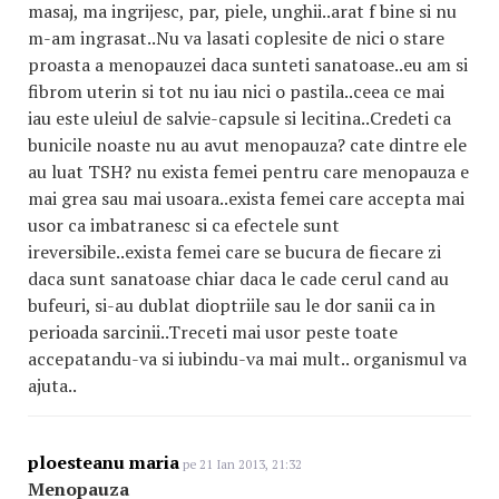
masaj, ma ingrijesc, par, piele, unghii..arat f bine si nu
m-am ingrasat..Nu va lasati coplesite de nici o stare
proasta a menopauzei daca sunteti sanatoase..eu am si
fibrom uterin si tot nu iau nici o pastila..ceea ce mai
iau este uleiul de salvie-capsule si lecitina..Credeti ca
bunicile noaste nu au avut menopauza? cate dintre ele
au luat TSH? nu exista femei pentru care menopauza e
mai grea sau mai usoara..exista femei care accepta mai
usor ca imbatranesc si ca efectele sunt
ireversibile..exista femei care se bucura de fiecare zi
daca sunt sanatoase chiar daca le cade cerul cand au
bufeuri, si-au dublat dioptriile sau le dor sanii ca in
perioada sarcinii..Treceti mai usor peste toate
accepatandu-va si iubindu-va mai mult.. organismul va
ajuta..
ploesteanu maria
pe 21 Ian 2013, 21:32
Menopauza