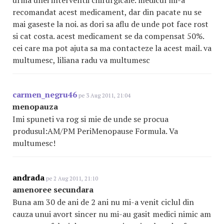
urma unei interventii chirurgicale. medicul mi-a
recomandat acest medicament, dar din pacate nu se
mai gaseste la noi. as dori sa aflu de unde pot face rost
si cat costa. acest medicament se da compensat 50%.
cei care ma pot ajuta sa ma contacteze la acest mail. va
multumesc, liliana radu va multumesc
carmen_negru46
pe 3 Aug 2011, 21:04
menopauza
Imi spuneti va rog si mie de unde se procua
produsul:AM/PM PeriMenopause Formula. Va
multumesc!
andrada
pe 2 Aug 2011, 21:10
amenoree secundara
Buna am 30 de ani de 2 ani nu mi-a venit ciclul din
cauza unui avort sincer nu mi-au gasit medici nimic am