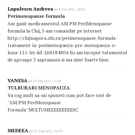
Lupulescu Andreea
pe 4 Oct 2011, 18:52
Perimenopause formula
Am gasit medicamentul AM PM PeriMenopause
formula la Cluj, l-am comandat pe internet
http://clujnapoca.olx.ro/perimenopause-formula-
tratament-in-perimenopauza-pre-menopauza-o-
luna-115-lei-iid-260184804 Eu am inceput tatamentul
de aproape 3 saptamani si ma simt foarte bine.
VANESA
pe 25 Sep 2011, 17:04
TULBURARI MENOPAUZA
Va rog mult sa-mi spuneti cum pot face rost de
''AM/PM PeriMenopause
Formula''MULTUMEEEEEEEEESC
MEDEEA
pe 25 Sep 2011, 16:59