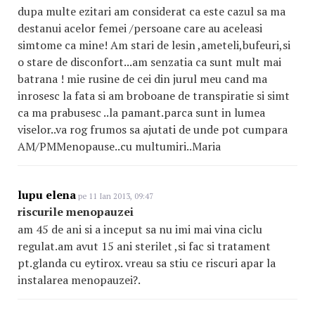
dupa multe ezitari am considerat ca este cazul sa ma
destanui acelor femei /persoane care au aceleasi
simtome ca mine! Am stari de lesin ,ameteli,bufeuri,si
o stare de disconfort...am senzatia ca sunt mult mai
batrana ! mie rusine de cei din jurul meu cand ma
inrosesc la fata si am broboane de transpiratie si simt
ca ma prabusesc ..la pamant.parca sunt in lumea
viselor..va rog frumos sa ajutati de unde pot cumpara
AM/PMMenopause..cu multumiri..Maria
lupu elena
pe 11 Ian 2013, 09:47
riscurile menopauzei
am 45 de ani si a inceput sa nu imi mai vina ciclu
regulat.am avut 15 ani sterilet ,si fac si tratament
pt.glanda cu eytirox. vreau sa stiu ce riscuri apar la
instalarea menopauzei?.