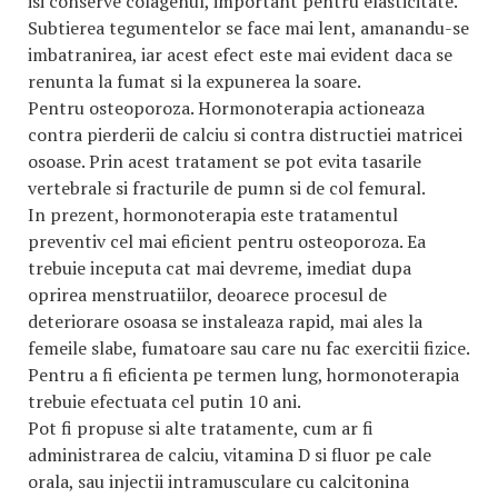
isi conserve colagenul, important pentru elasticitate.
Subtierea tegumentelor se face mai lent, amanandu-se
imbatranirea, iar acest efect este mai evident daca se
renunta la fumat si la expunerea la soare.
Pentru osteoporoza. Hormonoterapia actioneaza
contra pierderii de calciu si contra distructiei matricei
osoase. Prin acest tratament se pot evita tasarile
vertebrale si fracturile de pumn si de col femural.
In prezent, hormonoterapia este tratamentul
preventiv cel mai eficient pentru osteoporoza. Ea
trebuie inceputa cat mai devreme, imediat dupa
oprirea menstruatiilor, deoarece procesul de
deteriorare osoasa se instaleaza rapid, mai ales la
femeile slabe, fumatoare sau care nu fac exercitii fizice.
Pentru a fi eficienta pe termen lung, hormonoterapia
trebuie efectuata cel putin 10 ani.
Pot fi propuse si alte tratamente, cum ar fi
administrarea de calciu, vitamina D si fluor pe cale
orala, sau injectii intramusculare cu calcitonina