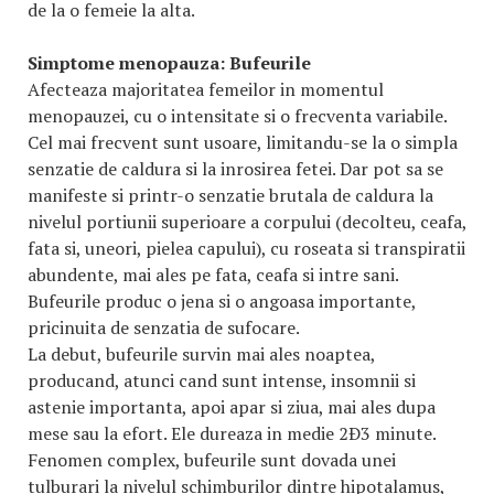
de la o femeie la alta.
Simptome menopauza: Bufeurile
Afecteaza majoritatea femeilor in momentul
menopauzei, cu o intensitate si o frecventa variabile.
Cel mai frecvent sunt usoare, limitandu-se la o simpla
senzatie de caldura si la inrosirea fetei. Dar pot sa se
manifeste si printr-o senzatie brutala de caldura la
nivelul portiunii superioare a corpului (decolteu, ceafa,
fata si, uneori, pielea capului), cu roseata si transpiratii
abundente, mai ales pe fata, ceafa si intre sani.
Bufeurile produc o jena si o angoasa importante,
pricinuita de senzatia de sufocare.
La debut, bufeurile survin mai ales noaptea,
producand, atunci cand sunt intense, insomnii si
astenie importanta, apoi apar si ziua, mai ales dupa
mese sau la efort. Ele dureaza in medie 2Ð3 minute.
Fenomen complex, bufeurile sunt dovada unei
tulburari la nivelul schimburilor dintre hipotalamus,