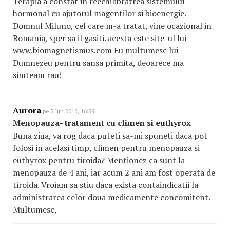
Terapia a constat in reechilibratrea sistemului
hormonal cu ajutorul magentilor si bioenergie.
Domnul Miluno, cel care m-a tratat, vine ocazional in
Romania, sper sa il gasiti. acesta este site-ul lui
www.biomagnetismus.com Eu multumesc lui
Dumnezeu pentru sansa primita, deoarece ma
simteam rau!
Aurora
pe 5 Iun 2012, 16:59
Menopauza- tratament cu climen si euthyrox
Buna ziua, va rog daca puteti sa-mi spuneti daca pot
folosi in acelasi timp, climen pentru menopauza si
euthyrox pentru tiroida? Mentionez ca sunt la
menopauza de 4 ani, iar acum 2 ani am fost operata de
tiroida. Vroiam sa stiu daca exista containdicatii la
administrarea celor doua medicamente concomitent.
Multumesc,