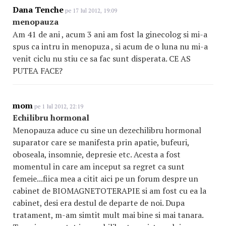
Dana Tenche
pe 17 Iul 2012, 19:09
menopauza
Am 41 de ani , acum 3 ani am fost la ginecolog si mi-a
spus ca intru in menopuza , si acum de o luna nu mi-a
venit ciclu nu stiu ce sa fac sunt disperata. CE AS
PUTEA FACE?
mom
pe 1 Iul 2012, 22:19
Echilibru hormonal
Menopauza aduce cu sine un dezechilibru hormonal
suparator care se manifesta prin apatie, bufeuri,
oboseala, insomnie, depresie etc. Acesta a fost
momentul in care am inceput sa regret ca sunt
femeie...fiica mea a citit aici pe un forum despre un
cabinet de BIOMAGNETOTERAPIE si am fost cu ea la
cabinet, desi era destul de departe de noi. Dupa
tratament, m-am simtit mult mai bine si mai tanara.