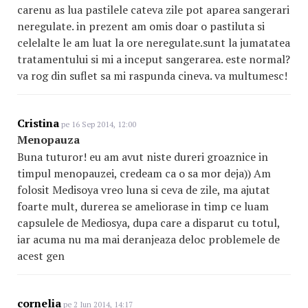
carenu as lua pastilele cateva zile pot aparea sangerari
neregulate. in prezent am omis doar o pastiluta si
celelalte le am luat la ore neregulate.sunt la jumatatea
tratamentului si mi a inceput sangerarea. este normal?
va rog din suflet sa mi raspunda cineva. va multumesc!
Cristina
pe 16 Sep 2014, 12:00
Menopauza
Buna tuturor! eu am avut niste dureri groaznice in
timpul menopauzei, credeam ca o sa mor deja)) Am
folosit Medisoya vreo luna si ceva de zile, ma ajutat
foarte mult, durerea se ameliorase in timp ce luam
capsulele de Mediosya, dupa care a disparut cu totul,
iar acuma nu ma mai deranjeaza deloc problemele de
acest gen
cornelia
pe 2 Iun 2014, 14:17