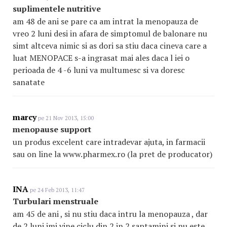
suplimentele nutritive
am 48 de ani se pare ca am intrat la menopauza de
vreo 2 luni desi in afara de simptomul de balonare nu
simt altceva nimic si as dori sa stiu daca cineva care a
luat MENOPACE s-a ingrasat mai ales daca l iei o
perioada de 4 -6 luni va multumesc si va doresc
sanatate
marcy
pe 21 Nov 2013, 15:00
menopause support
un produs excelent care intradevar ajuta, in farmacii
sau on line la www.pharmex.ro (la pret de producator)
INA
pe 24 Feb 2013, 11:47
Turbulari menstruale
am 45 de ani , si nu stiu daca intru la menopauza , dar
de 2 luni imi vine ciclu din 2 in 2 saptamini si nu este