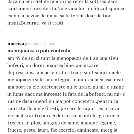
daca nu am chef de nimic (ma refer la sot) sau daca
sunt uneori nesuferita.Nu e vina lor. un filozof spunea
ca nu ai nevoie de nimic sa fii fericit doar de tine
insuti.Bucurati-va si traiti
narcisa
pe 3 Feb 2013, 04:47
menopauza o poti controla
am 49 de ani si sunt la menopauza de 1 an..am si eu
bufeuri, nu dorm noaptea bine, am usoare
depresii..insa am acceptat ca toate sunt simptomele
menopauzei si le-am integrat in mintea mea asa incat
ma port cu ele prieteneste nu le urasc..nu mi-e rusine
in lume daca ma inrosesc la fata de la bufeuri, nu mi- e
rusine daca uneori nu ma pot concentra..pentru ca
sunt starile mele firesti, pe care le suport eu, e ceva
normal si ar trebui cei din jur sa ne inteleaga prin ce
trecem..in plus, am grija de mine, mananc legume,
fructe, peste, iaurt, fac exercitii dimineata, merg la