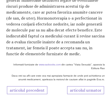
generat numeroase dezbateri legate de eventualele
riscuri produse de administrarea acestui tip de
medicamente, care ar putea favoriza anumite cancere
(de san, de uter). Hormonoterapia s-a perfectionat in
vederea corijarii efectelor nedorite, iar noile generatii
de molecule par sa nu aiba decat efecte benefice. Este
indiscutabil faptul ca medicului curant ii revine sarcina
de a evalua riscurile inainte de a recomanda un
tratament, iar femeia il poate accepta sau nu, in
functie de elementele furnizate de medic.
Informatii furnizate de
www.raobooks.com
din cartea "Viata Sexuala", aparuta la
Editura Rao
Daca vrei sa afli care este cea mai apropiata farmacie de unde poti achizitiona un
anumit medicament, apeleaza la motorul de cautare aflat in paginile Eva.ro.
articolul precedent
articolul urmator