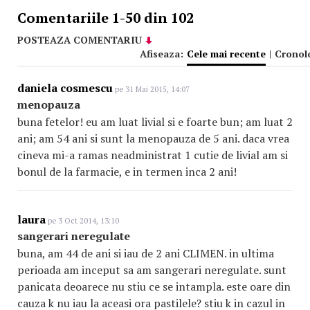
Comentariile 1-50 din 102
POSTEAZA COMENTARIU
Afiseaza:
Cele mai recente
|
Cronol
daniela cosmescu
pe 31 Mai 2015, 14:07
menopauza
buna fetelor! eu am luat livial si e foarte bun; am luat 2
ani; am 54 ani si sunt la menopauza de 5 ani. daca vrea
cineva mi-a ramas neadministrat 1 cutie de livial am si
bonul de la farmacie, e in termen inca 2 ani!
laura
pe 3 Oct 2014, 13:10
sangerari neregulate
buna, am 44 de ani si iau de 2 ani CLIMEN. in ultima
perioada am inceput sa am sangerari neregulate. sunt
panicata deoarece nu stiu ce se intampla. este oare din
cauza k nu iau la aceasi ora pastilele? stiu k in cazul in