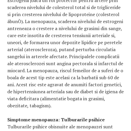
Estrogenii joaca un rol protector pentru artere prin
scaderea nivelului de colesterol total si de trigliceride
si prin cresterea nivelului de lipoproteine (colesterol
ãbunÒ). La menopauza, scaderea nivelului de estrogeni
antreneaza o crestere a nivelului de grasimi din sange,
care este insotita de cresterea tensiunii arteriale si,
uneori, de formarea unor depozite lipidice pe peretele
arterial (ateroscleroza), putand perturba circulatia
sangelui in arterele afectate. Principalele complicatii
ale aterosclerozei sunt angina pectorala si infarctul de
miocard. La menopauza, riscul femeilor de a suferi de o
boala de acest tip este acelasi ca la barbatii sub 60 de
ani. Acest risc este agravat de anumiti factori genetici,
de hipertensiunea arteriala sau de diabet si de igiena de
viata deficitara (alimentatie bogata in grasimi,
obezitate, tabagism).
Simptome menopauza:
Tulburarile psihice
Tulburarile psihice obisnuite ale menopauzei sunt