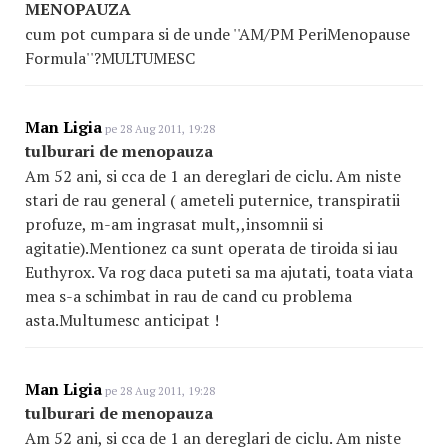
MENOPAUZA
cum pot cumpara si de unde ''AM/PM PeriMenopause
Formula''?MULTUMESC
Man Ligia
pe 28 Aug 2011, 19:28
tulburari de menopauza
Am 52 ani, si cca de 1 an dereglari de ciclu. Am niste
stari de rau general ( ameteli puternice, transpiratii
profuze, m-am ingrasat mult,,insomnii si
agitatie).Mentionez ca sunt operata de tiroida si iau
Euthyrox. Va rog daca puteti sa ma ajutati, toata viata
mea s-a schimbat in rau de cand cu problema
asta.Multumesc anticipat !
Man Ligia
pe 28 Aug 2011, 19:28
tulburari de menopauza
Am 52 ani, si cca de 1 an dereglari de ciclu. Am niste