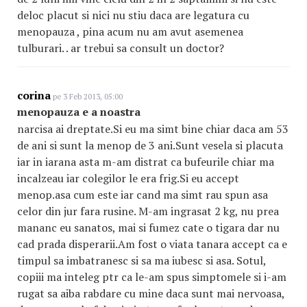
deloc placut si nici nu stiu daca are legatura cu
menopauza , pina acum nu am avut asemenea
tulburari. . ar trebui sa consult un doctor?
corina
pe 3 Feb 2013, 05:00
menopauza e a noastra
narcisa ai dreptate.Si eu ma simt bine chiar daca am 53
de ani si sunt la menop de 3 ani.Sunt vesela si placuta
iar in iarana asta m-am distrat ca bufeurile chiar ma
incalzeau iar colegilor le era frig.Si eu accept
menop.asa cum este iar cand ma simt rau spun asa
celor din jur fara rusine. M-am ingrasat 2 kg, nu prea
mananc eu sanatos, mai si fumez cate o tigara dar nu
cad prada disperarii.Am fost o viata tanara accept ca e
timpul sa imbatranesc si sa ma iubesc si asa. Sotul,
copiii ma inteleg ptr ca le-am spus simptomele si i-am
rugat sa aiba rabdare cu mine daca sunt mai nervoasa,