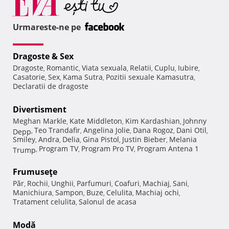
Urmareste-ne pe
Dragoste & Sex
Dragoste
Romantic
Viata sexuala
Relatii
Cuplu
Iubire
,
,
,
,
,
,
Casatorie
Sex
Kama Sutra
Pozitii sexuale Kamasutra
,
,
,
,
Declaratii de dragoste
Divertisment
Meghan Markle
Kate Middleton
Kim Kardashian
Johnny
,
,
,
Teo Trandafir
Angelina Jolie
Dana Rogoz
Dani Otil
Depp
,
,
,
,
,
Smiley
Andra
Delia
Gina Pistol
Justin Bieber
Melania
,
,
,
,
,
Program TV
Program Pro TV
Program Antena 1
Trump
,
,
,
Frumuseţe
Păr
Rochii
Unghii
Parfumuri
Coafuri
Machiaj
Sani
,
,
,
,
,
,
,
Manichiura
Sampon
Buze
Celulita
Machiaj ochi
,
,
,
,
,
Tratament celulita
Salonul de acasa
,
Modă