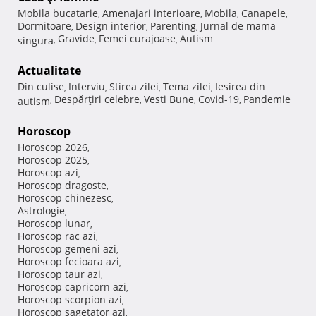
Mobila bucatarie
Amenajari interioare
Mobila
Canapele
,
,
,
,
Dormitoare
Design interior
Parenting
Jurnal de mama
,
,
,
Gravide
Femei curajoase
Autism
singura
,
,
,
Actualitate
Din culise
Interviu
Stirea zilei
Tema zilei
Iesirea din
,
,
,
,
Despărţiri celebre
Vesti Bune
Covid-19
Pandemie
autism
,
,
,
,
Horoscop
Horoscop 2026
,
Horoscop 2025
,
Horoscop azi
,
Horoscop dragoste
,
Horoscop chinezesc
,
Astrologie
,
Horoscop lunar
,
Horoscop rac azi
,
Horoscop gemeni azi
,
Horoscop fecioara azi
,
Horoscop taur azi
,
Horoscop capricorn azi
,
Horoscop scorpion azi
,
Horoscop sagetator azi
,