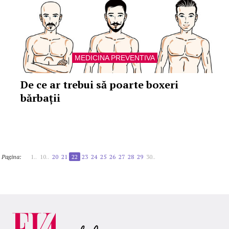
MEDICINA PREVENTIVA
De ce ar trebui să poarte boxeri
bărbații
Pagina:
1..
10..
20
21
22
23
24
25
26
27
28
29
30..