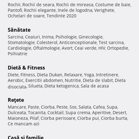
Rochii
Rochii de seara
Rochii de mireasa
Costume de baie
,
,
,
,
Pantofi
Rochii elegante
Inele de logodna
Verighete
,
,
,
,
Ochelari de soare
Tendinte 2020
,
Sănătate
Sarcina
Ceaiuri
Inima
Psihologie
Ginecologie
,
,
,
,
,
Stomatologie
Colesterol
Anticonceptionale
Test sarcina
,
,
,
,
Cardiologie
Oftalmologie
Avort
Ceai verde
HIV
Ortopedie
,
,
,
,
,
,
Psihiatrie
Dietă & Fitness
Diete
Fitness
Dieta Dukan
Relaxare
Yoga
Intretinere
,
,
,
,
,
,
Aerobic
Exercitii abdomen
Nutritie
Dieta de slabit
Dieta
,
,
,
,
Silueta
Dieta ketogenica
Sala de acasa
disociata
,
,
,
Reţete
Mancare
Paste
Ciorba
Peste
Sos
Salata
Cafea
Supa
,
,
,
,
,
,
,
,
Dulceata
Tocanita
Cocktail
Supa crema
Aperitive
Desert
,
,
,
,
,
,
Maioneza
Pilaf
Ciorba perisoare
Ciorba pui
Ciorba burta
,
,
,
,
,
Ce mancam azi
Casă şi familie