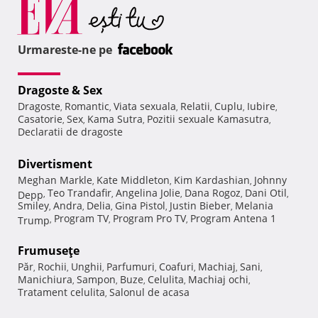
Urmareste-ne pe
Dragoste & Sex
Dragoste
Romantic
Viata sexuala
Relatii
Cuplu
Iubire
,
,
,
,
,
,
Casatorie
Sex
Kama Sutra
Pozitii sexuale Kamasutra
,
,
,
,
Declaratii de dragoste
Divertisment
Meghan Markle
Kate Middleton
Kim Kardashian
Johnny
,
,
,
Teo Trandafir
Angelina Jolie
Dana Rogoz
Dani Otil
Depp
,
,
,
,
,
Smiley
Andra
Delia
Gina Pistol
Justin Bieber
Melania
,
,
,
,
,
Program TV
Program Pro TV
Program Antena 1
Trump
,
,
,
Frumuseţe
Păr
Rochii
Unghii
Parfumuri
Coafuri
Machiaj
Sani
,
,
,
,
,
,
,
Manichiura
Sampon
Buze
Celulita
Machiaj ochi
,
,
,
,
,
Tratament celulita
Salonul de acasa
,