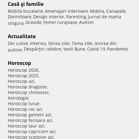
Casă şi familie
Mobila bucatarie
Amenajari interioare
Mobila
Canapele
,
,
,
,
Dormitoare
Design interior
Parenting
Jurnal de mama
,
,
,
Gravide
Femei curajoase
Autism
singura
,
,
,
Actualitate
Din culise
Interviu
Stirea zilei
Tema zilei
Iesirea din
,
,
,
,
Despărţiri celebre
Vesti Bune
Covid-19
Pandemie
autism
,
,
,
,
Horoscop
Horoscop 2026
,
Horoscop 2025
,
Horoscop azi
,
Horoscop dragoste
,
Horoscop chinezesc
,
Astrologie
,
Horoscop lunar
,
Horoscop rac azi
,
Horoscop gemeni azi
,
Horoscop fecioara azi
,
Horoscop taur azi
,
Horoscop capricorn azi
,
Horoscop scorpion azi
,