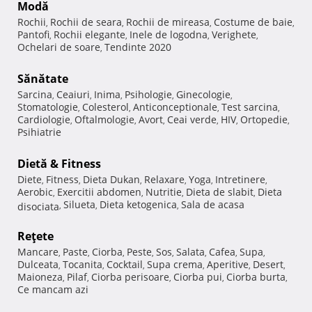
Modă
Rochii
Rochii de seara
Rochii de mireasa
Costume de baie
,
,
,
,
Pantofi
Rochii elegante
Inele de logodna
Verighete
,
,
,
,
Ochelari de soare
Tendinte 2020
,
Sănătate
Sarcina
Ceaiuri
Inima
Psihologie
Ginecologie
,
,
,
,
,
Stomatologie
Colesterol
Anticonceptionale
Test sarcina
,
,
,
,
Cardiologie
Oftalmologie
Avort
Ceai verde
HIV
Ortopedie
,
,
,
,
,
,
Psihiatrie
Dietă & Fitness
Diete
Fitness
Dieta Dukan
Relaxare
Yoga
Intretinere
,
,
,
,
,
,
Aerobic
Exercitii abdomen
Nutritie
Dieta de slabit
Dieta
,
,
,
,
Silueta
Dieta ketogenica
Sala de acasa
disociata
,
,
,
Reţete
Mancare
Paste
Ciorba
Peste
Sos
Salata
Cafea
Supa
,
,
,
,
,
,
,
,
Dulceata
Tocanita
Cocktail
Supa crema
Aperitive
Desert
,
,
,
,
,
,
Maioneza
Pilaf
Ciorba perisoare
Ciorba pui
Ciorba burta
,
,
,
,
,
Ce mancam azi