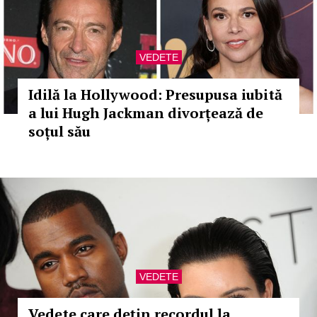
VEDETE
Idilă la Hollywood: Presupusa iubită
a lui Hugh Jackman divorțează de
soțul său
VEDETE
Vedete care dețin recordul la