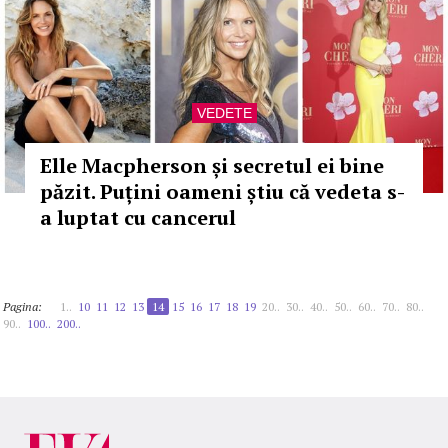
VEDETE
Elle Macpherson și secretul ei bine
păzit. Puțini oameni știu că vedeta s-
a luptat cu cancerul
Pagina:
1..
10
11
12
13
14
15
16
17
18
19
20..
30..
40..
50..
60..
70..
80..
90..
100..
200..