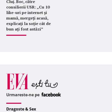
Cluj. Boc, către
consilierii USR: „Cu 10
like-uri pe internet și
mamă, mergeți acasă,
explicați la soție cât de
bun ați fost astăzi”
Urmareste-ne pe
Dragoste & Sex