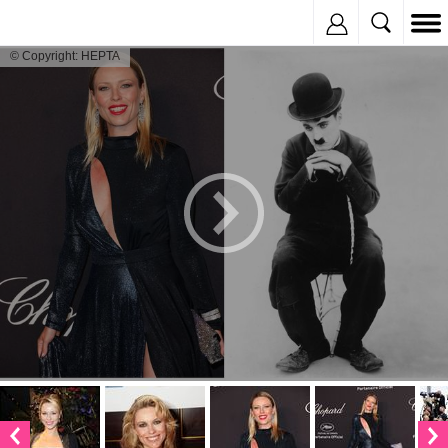
Inregistreaza
© Copyright: HEPTA