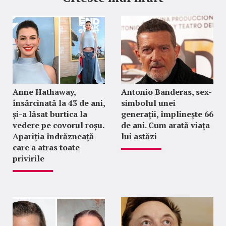
Anne Hathaway,
Antonio Banderas, sex-
însărcinată la 43 de ani,
simbolul unei
și-a lăsat burtica la
generații, împlinește 66
vedere pe covorul roșu.
de ani. Cum arată viața
Apariția îndrăzneață
lui astăzi
care a atras toate
privirile