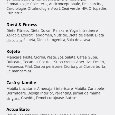
Stomatologie
Colesterol
Anticonceptionale
Test sarcina
,
,
,
,
Cardiologie
Oftalmologie
Avort
Ceai verde
HIV
Ortopedie
,
,
,
,
,
,
Psihiatrie
Dietă & Fitness
Diete
Fitness
Dieta Dukan
Relaxare
Yoga
Intretinere
,
,
,
,
,
,
Aerobic
Exercitii abdomen
Nutritie
Dieta de slabit
Dieta
,
,
,
,
Silueta
Dieta ketogenica
Sala de acasa
disociata
,
,
,
Reţete
Mancare
Paste
Ciorba
Peste
Sos
Salata
Cafea
Supa
,
,
,
,
,
,
,
,
Dulceata
Tocanita
Cocktail
Supa crema
Aperitive
Desert
,
,
,
,
,
,
Maioneza
Pilaf
Ciorba perisoare
Ciorba pui
Ciorba burta
,
,
,
,
,
Ce mancam azi
Casă şi familie
Mobila bucatarie
Amenajari interioare
Mobila
Canapele
,
,
,
,
Dormitoare
Design interior
Parenting
Jurnal de mama
,
,
,
Gravide
Femei curajoase
Autism
singura
,
,
,
Actualitate