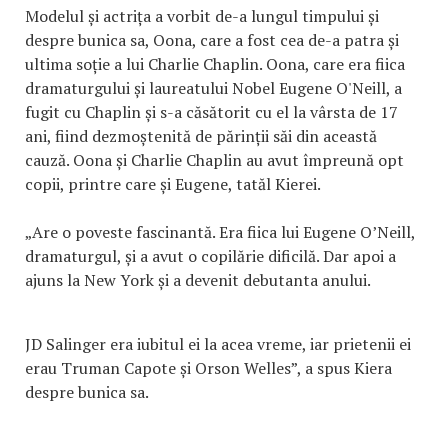
Modelul și actrița a vorbit de-a lungul timpului și
despre bunica sa, Oona, care a fost cea de-a patra și
ultima soție a lui Charlie Chaplin. Oona, care era fiica
dramaturgului și laureatului Nobel Eugene O'Neill, a
fugit cu Chaplin și s-a căsătorit cu el la vârsta de 17
ani, fiind dezmoștenită de părinții săi din această
cauză. Oona și Charlie Chaplin au avut împreună opt
copii, printre care și Eugene, tatăl Kierei.
„Are o poveste fascinantă. Era fiica lui Eugene O’Neill,
dramaturgul, și a avut o copilărie dificilă. Dar apoi a
ajuns la New York și a devenit debutanta anului.
JD Salinger era iubitul ei la acea vreme, iar prietenii ei
erau Truman Capote și Orson Welles”, a spus Kiera
despre bunica sa.