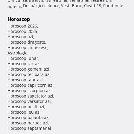
Din culise
Interviu
Stirea zilei
Tema zilei
Iesirea din
,
,
,
,
Despărţiri celebre
Vesti Bune
Covid-19
Pandemie
autism
,
,
,
,
Horoscop
Horoscop 2026
,
Horoscop 2025
,
Horoscop azi
,
Horoscop dragoste
,
Horoscop chinezesc
,
Astrologie
,
Horoscop lunar
,
Horoscop rac azi
,
Horoscop gemeni azi
,
Horoscop fecioara azi
,
Horoscop taur azi
,
Horoscop capricorn azi
,
Horoscop scorpion azi
,
Horoscop sagetator azi
,
Horoscop varsator azi
,
Horoscop pesti azi
,
Horoscop leu azi
,
Horoscop balanta azi
,
Horoscop berbec azi
,
Horoscop saptamanal