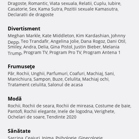
Dragoste
Romantic
Viata sexuala
Relatii
Cuplu
Iubire
,
,
,
,
,
,
Casatorie
Sex
Kama Sutra
Pozitii sexuale Kamasutra
,
,
,
,
Declaratii de dragoste
Divertisment
Meghan Markle
Kate Middleton
Kim Kardashian
Johnny
,
,
,
Teo Trandafir
Angelina Jolie
Dana Rogoz
Dani Otil
Depp
,
,
,
,
,
Smiley
Andra
Delia
Gina Pistol
Justin Bieber
Melania
,
,
,
,
,
Program TV
Program Pro TV
Program Antena 1
Trump
,
,
,
Frumuseţe
Păr
Rochii
Unghii
Parfumuri
Coafuri
Machiaj
Sani
,
,
,
,
,
,
,
Manichiura
Sampon
Buze
Celulita
Machiaj ochi
,
,
,
,
,
Tratament celulita
Salonul de acasa
,
Modă
Rochii
Rochii de seara
Rochii de mireasa
Costume de baie
,
,
,
,
Pantofi
Rochii elegante
Inele de logodna
Verighete
,
,
,
,
Ochelari de soare
Tendinte 2020
,
Sănătate
Sarcina
Ceaiuri
Inima
Psihologie
Ginecologie
,
,
,
,
,