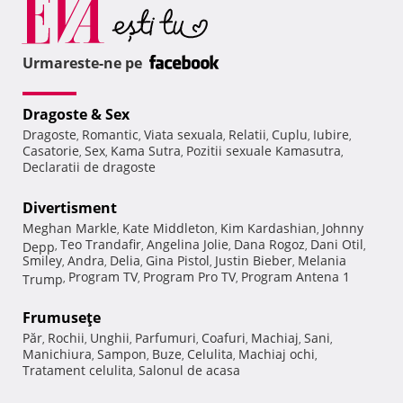
Urmareste-ne pe
Dragoste & Sex
Dragoste
Romantic
Viata sexuala
Relatii
Cuplu
Iubire
,
,
,
,
,
,
Casatorie
Sex
Kama Sutra
Pozitii sexuale Kamasutra
,
,
,
,
Declaratii de dragoste
Divertisment
Meghan Markle
Kate Middleton
Kim Kardashian
Johnny
,
,
,
Teo Trandafir
Angelina Jolie
Dana Rogoz
Dani Otil
Depp
,
,
,
,
,
Smiley
Andra
Delia
Gina Pistol
Justin Bieber
Melania
,
,
,
,
,
Program TV
Program Pro TV
Program Antena 1
Trump
,
,
,
Frumuseţe
Păr
Rochii
Unghii
Parfumuri
Coafuri
Machiaj
Sani
,
,
,
,
,
,
,
Manichiura
Sampon
Buze
Celulita
Machiaj ochi
,
,
,
,
,
Tratament celulita
Salonul de acasa
,