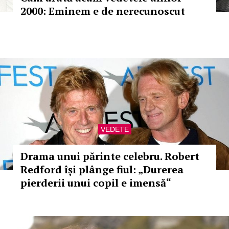
2000: Eminem e de nerecunoscut
VEDETE
Drama unui părinte celebru. Robert
Redford își plânge fiul: „Durerea
pierderii unui copil e imensă“