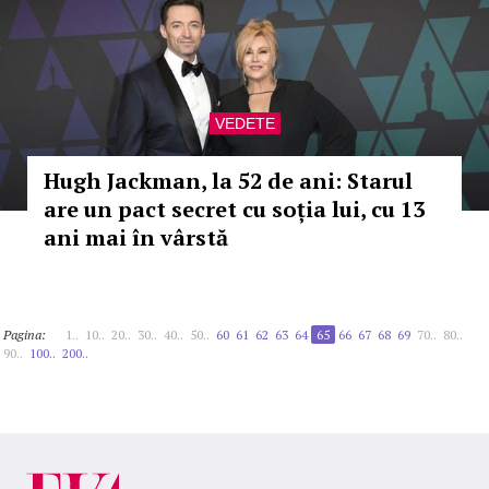
VEDETE
Hugh Jackman, la 52 de ani: Starul
are un pact secret cu soția lui, cu 13
ani mai în vârstă
Pagina:
1..
10..
20..
30..
40..
50..
60
61
62
63
64
65
66
67
68
69
70..
80..
90..
100..
200..