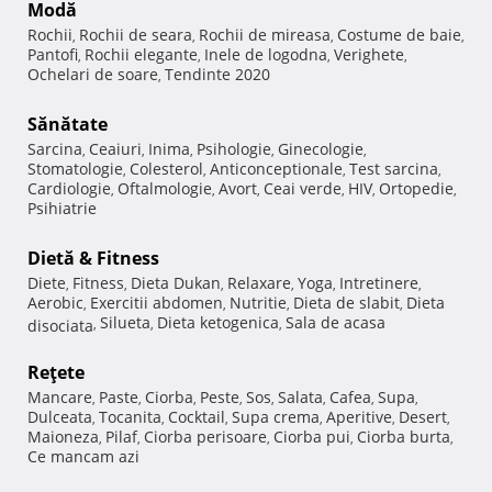
Modă
Rochii
Rochii de seara
Rochii de mireasa
Costume de baie
,
,
,
,
Pantofi
Rochii elegante
Inele de logodna
Verighete
,
,
,
,
Ochelari de soare
Tendinte 2020
,
Sănătate
Sarcina
Ceaiuri
Inima
Psihologie
Ginecologie
,
,
,
,
,
Stomatologie
Colesterol
Anticonceptionale
Test sarcina
,
,
,
,
Cardiologie
Oftalmologie
Avort
Ceai verde
HIV
Ortopedie
,
,
,
,
,
,
Psihiatrie
Dietă & Fitness
Diete
Fitness
Dieta Dukan
Relaxare
Yoga
Intretinere
,
,
,
,
,
,
Aerobic
Exercitii abdomen
Nutritie
Dieta de slabit
Dieta
,
,
,
,
Silueta
Dieta ketogenica
Sala de acasa
disociata
,
,
,
Reţete
Mancare
Paste
Ciorba
Peste
Sos
Salata
Cafea
Supa
,
,
,
,
,
,
,
,
Dulceata
Tocanita
Cocktail
Supa crema
Aperitive
Desert
,
,
,
,
,
,
Maioneza
Pilaf
Ciorba perisoare
Ciorba pui
Ciorba burta
,
,
,
,
,
Ce mancam azi