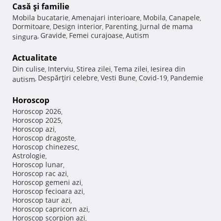
Casă şi familie
Mobila bucatarie
Amenajari interioare
Mobila
Canapele
,
,
,
,
Dormitoare
Design interior
Parenting
Jurnal de mama
,
,
,
Gravide
Femei curajoase
Autism
singura
,
,
,
Actualitate
Din culise
Interviu
Stirea zilei
Tema zilei
Iesirea din
,
,
,
,
Despărţiri celebre
Vesti Bune
Covid-19
Pandemie
autism
,
,
,
,
Horoscop
Horoscop 2026
,
Horoscop 2025
,
Horoscop azi
,
Horoscop dragoste
,
Horoscop chinezesc
,
Astrologie
,
Horoscop lunar
,
Horoscop rac azi
,
Horoscop gemeni azi
,
Horoscop fecioara azi
,
Horoscop taur azi
,
Horoscop capricorn azi
,
Horoscop scorpion azi
,