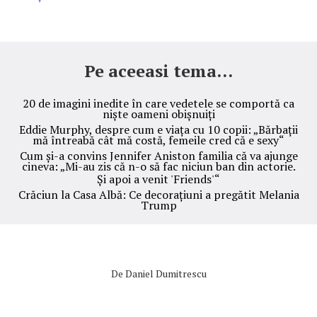
Pe aceeasi tema...
20 de imagini inedite în care vedetele se comportă ca
niște oameni obișnuiți
Eddie Murphy, despre cum e viața cu 10 copii: „Bărbații
mă întreabă cât mă costă, femeile cred că e sexy“
Cum și-a convins Jennifer Aniston familia că va ajunge
cineva: „Mi-au zis că n-o să fac niciun ban din actorie.
Și apoi a venit 'Friends'“
Crăciun la Casa Albă: Ce decorațiuni a pregătit Melania
Trump
De
Daniel Dumitrescu