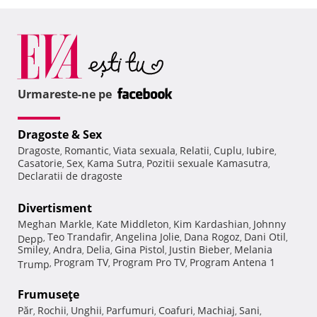
Urmareste-ne pe
Dragoste & Sex
Dragoste
Romantic
Viata sexuala
Relatii
Cuplu
Iubire
,
,
,
,
,
,
Casatorie
Sex
Kama Sutra
Pozitii sexuale Kamasutra
,
,
,
,
Declaratii de dragoste
Divertisment
Meghan Markle
Kate Middleton
Kim Kardashian
Johnny
,
,
,
Teo Trandafir
Angelina Jolie
Dana Rogoz
Dani Otil
Depp
,
,
,
,
,
Smiley
Andra
Delia
Gina Pistol
Justin Bieber
Melania
,
,
,
,
,
Program TV
Program Pro TV
Program Antena 1
Trump
,
,
,
Frumuseţe
Păr
Rochii
Unghii
Parfumuri
Coafuri
Machiaj
Sani
,
,
,
,
,
,
,