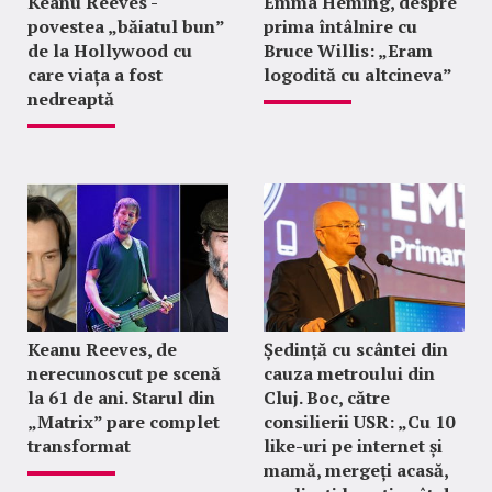
Keanu Reeves -
Emma Heming, despre
povestea „băiatul bun”
prima întâlnire cu
de la Hollywood cu
Bruce Willis: „Eram
care viața a fost
logodită cu altcineva”
nedreaptă
Keanu Reeves, de
Ședință cu scântei din
nerecunoscut pe scenă
cauza metroului din
la 61 de ani. Starul din
Cluj. Boc, către
„Matrix” pare complet
consilierii USR: „Cu 10
transformat
like-uri pe internet și
mamă, mergeți acasă,