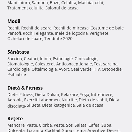
Manichiura
Sampon
Buze
Celulita
Machiaj ochi
,
,
,
,
,
Tratament celulita
Salonul de acasa
,
Modă
Rochii
Rochii de seara
Rochii de mireasa
Costume de baie
,
,
,
,
Pantofi
Rochii elegante
Inele de logodna
Verighete
,
,
,
,
Ochelari de soare
Tendinte 2020
,
Sănătate
Sarcina
Ceaiuri
Inima
Psihologie
Ginecologie
,
,
,
,
,
Stomatologie
Colesterol
Anticonceptionale
Test sarcina
,
,
,
,
Cardiologie
Oftalmologie
Avort
Ceai verde
HIV
Ortopedie
,
,
,
,
,
,
Psihiatrie
Dietă & Fitness
Diete
Fitness
Dieta Dukan
Relaxare
Yoga
Intretinere
,
,
,
,
,
,
Aerobic
Exercitii abdomen
Nutritie
Dieta de slabit
Dieta
,
,
,
,
Silueta
Dieta ketogenica
Sala de acasa
disociata
,
,
,
Reţete
Mancare
Paste
Ciorba
Peste
Sos
Salata
Cafea
Supa
,
,
,
,
,
,
,
,
Dulceata
Tocanita
Cocktail
Supa crema
Aperitive
Desert
,
,
,
,
,
,