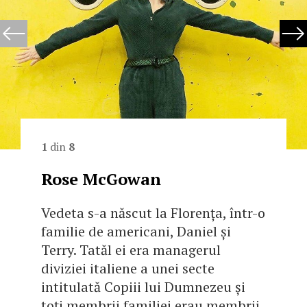
1
din
8
Rose McGowan
Vedeta s-a născut la Florența, într-o
familie de americani, Daniel și
Terry. Tatăl ei era managerul
diviziei italiene a unei secte
intitulată Copiii lui Dumnezeu și
toți membrii familiei erau membrii