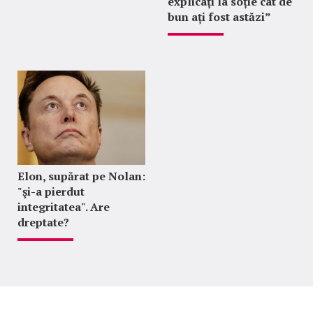
explicați la soție cât de
bun ați fost astăzi”
Elon, supărat pe Nolan:
"şi-a pierdut
integritatea". Are
dreptate?