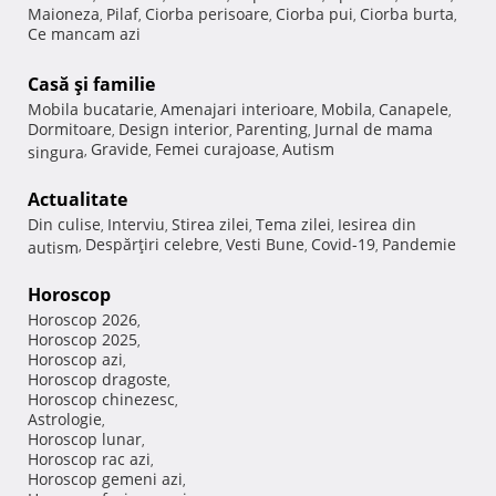
Maioneza
Pilaf
Ciorba perisoare
Ciorba pui
Ciorba burta
,
,
,
,
,
Ce mancam azi
Casă şi familie
Mobila bucatarie
Amenajari interioare
Mobila
Canapele
,
,
,
,
Dormitoare
Design interior
Parenting
Jurnal de mama
,
,
,
Gravide
Femei curajoase
Autism
singura
,
,
,
Actualitate
Din culise
Interviu
Stirea zilei
Tema zilei
Iesirea din
,
,
,
,
Despărţiri celebre
Vesti Bune
Covid-19
Pandemie
autism
,
,
,
,
Horoscop
Horoscop 2026
,
Horoscop 2025
,
Horoscop azi
,
Horoscop dragoste
,
Horoscop chinezesc
,
Astrologie
,
Horoscop lunar
,
Horoscop rac azi
,
Horoscop gemeni azi
,