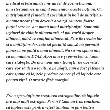
medicul estetician devine un fel de cosmeticiană,
amestecându-se în capul oamenilor aceste noţiuni. Că
nutriţionistul şi medicul specialist în boli de nutriţie s-
au amestecat şi au devenit o varză. Suntem foarte
puţini care ne-am putea numi nutriţionişti. Sunt unii
ingineri de chimie alimentară, ei pot vorbi despre
aliment, adică ce conţine alimentul. Este fix treaba lor
şi a unităţilor derivate să permită sau să nu permită
punerea pe piaţă a unui aliment. Nu să-mi spună mie
să nu mănânc E 742. Apoi mai e şi povestea cu făina
care slăbeşte. De aici apar nutriţioniştii 'de operetă',
care vor să dea o lovitură pe piaţă, cum a fost şi femeia
care spune că laptele produce cancer şi că laptele este
pentru viţei. O prostie fără margini.
Era o speculaţie pe creşterea estrogenilor, că laptele
are mai mult estrogen. Serios? Cum au tras concluzia
că laptele este pentru viţei? Suntem în plin teatru