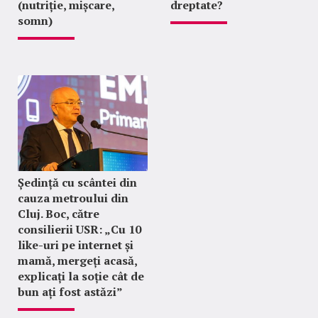
(nutriție, mișcare,
dreptate?
somn)
Ședință cu scântei din
cauza metroului din
Cluj. Boc, către
consilierii USR: „Cu 10
like-uri pe internet și
mamă, mergeți acasă,
explicați la soție cât de
bun ați fost astăzi”