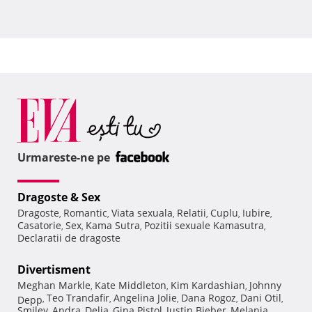
Urmareste-ne pe
Dragoste & Sex
Dragoste
Romantic
Viata sexuala
Relatii
Cuplu
Iubire
,
,
,
,
,
,
Casatorie
Sex
Kama Sutra
Pozitii sexuale Kamasutra
,
,
,
,
Declaratii de dragoste
Divertisment
Meghan Markle
Kate Middleton
Kim Kardashian
Johnny
,
,
,
Teo Trandafir
Angelina Jolie
Dana Rogoz
Dani Otil
Depp
,
,
,
,
,
Smiley
Andra
Delia
Gina Pistol
Justin Bieber
Melania
,
,
,
,
,