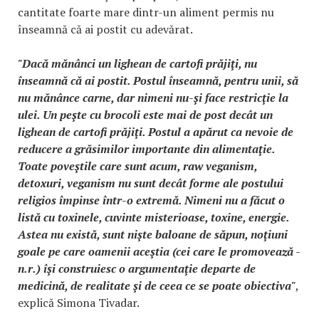
cantitate foarte mare dintr-un aliment permis nu
înseamnă că ai postit cu adevărat.
"Dacă mănânci un lighean de cartofi prăjiţi, nu
înseamnă că ai postit. Postul înseamnă, pentru unii, să
nu mănânce carne, dar nimeni nu-şi face restricţie la
ulei. Un peşte cu brocoli este mai de post decât un
lighean de cartofi prăjiţi. Postul a apărut ca nevoie de
reducere a grăsimilor importante din alimentaţie.
Toate poveştile care sunt acum, raw veganism,
detoxuri, veganism nu sunt decât forme ale postului
religios împinse într-o extremă. Nimeni nu a făcut o
listă cu toxinele, cuvinte misterioase, toxine, energie.
Astea nu există, sunt nişte baloane de săpun, noţiuni
goale pe care oamenii aceştia (cei care le promovează -
n.r.) îşi construiesc o argumentaţie departe de
medicină, de realitate şi de ceea ce se poate obiectiva"
,
explică Simona Tivadar.