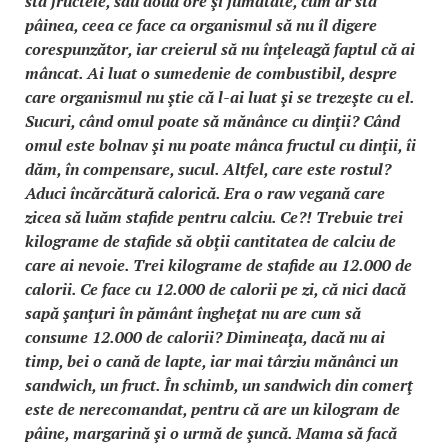
sta fructele, sau două ore şi jumătate, cum ar sta
pâinea, ceea ce face ca organismul să nu îl digere
corespunzător, iar creierul să nu înţeleagă faptul că ai
mâncat. Ai luat o sumedenie de combustibil, despre
care organismul nu ştie că l-ai luat şi se trezeşte cu el.
Sucuri, când omul poate să mănânce cu dinţii? Când
omul este bolnav şi nu poate mânca fructul cu dinţii, îi
dăm, în compensare, sucul. Altfel, care este rostul?
Aduci încărcătură calorică. Era o raw vegană care
zicea să luăm stafide pentru calciu. Ce?! Trebuie trei
kilograme de stafide să obţii cantitatea de calciu de
care ai nevoie. Trei kilograme de stafide au 12.000 de
calorii. Ce face cu 12.000 de calorii pe zi, că nici dacă
sapă şanţuri în pământ îngheţat nu are cum să
consume 12.000 de calorii? Dimineaţa, dacă nu ai
timp, bei o cană de lapte, iar mai târziu mănânci un
sandwich, un fruct. În schimb, un sandwich din comerţ
este de nerecomandat, pentru că are un kilogram de
pâine, margarină şi o urmă de şuncă. Mama să facă