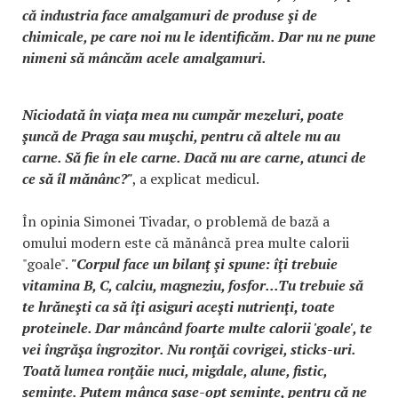
că industria face amalgamuri de produse şi de
chimicale, pe care noi nu le identificăm. Dar nu ne pune
nimeni să mâncăm acele amalgamuri.
Niciodată în viaţa mea nu cumpăr mezeluri, poate
şuncă de Praga sau muşchi, pentru că altele nu au
carne. Să fie în ele carne. Dacă nu are carne, atunci de
ce să îl mănânc?"
, a explicat medicul.
În opinia Simonei Tivadar, o problemă de bază a
omului modern este că mănâncă prea multe calorii
"goale".
"Corpul face un bilanţ şi spune: îţi trebuie
vitamina B, C, calciu, magneziu, fosfor...Tu trebuie să
te hrăneşti ca să îţi asiguri aceşti nutrienţi, toate
proteinele. Dar mâncând foarte multe calorii 'goale', te
vei îngrăşa îngrozitor. Nu ronţăi covrigei, sticks-uri.
Toată lumea ronţăie nuci, migdale, alune, fistic,
seminţe. Putem mânca şase-opt seminţe, pentru că ne