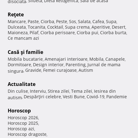
Silueta
Dieta ketogenica
Sala de acasa
disociata
,
,
,
Reţete
Mancare
Paste
Ciorba
Peste
Sos
Salata
Cafea
Supa
,
,
,
,
,
,
,
,
Dulceata
Tocanita
Cocktail
Supa crema
Aperitive
Desert
,
,
,
,
,
,
Maioneza
Pilaf
Ciorba perisoare
Ciorba pui
Ciorba burta
,
,
,
,
,
Ce mancam azi
Casă şi familie
Mobila bucatarie
Amenajari interioare
Mobila
Canapele
,
,
,
,
Dormitoare
Design interior
Parenting
Jurnal de mama
,
,
,
Gravide
Femei curajoase
Autism
singura
,
,
,
Actualitate
Din culise
Interviu
Stirea zilei
Tema zilei
Iesirea din
,
,
,
,
Despărţiri celebre
Vesti Bune
Covid-19
Pandemie
autism
,
,
,
,
Horoscop
Horoscop 2026
,
Horoscop 2025
,
Horoscop azi
,
Horoscop dragoste
,