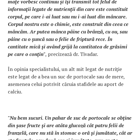
maţe vorbesc continuu şi îşi transmit tot felul de
informaţii legate de nutrienţii din care este constituit
corpul, pe care i-ai luat sau nu i-ai luat din mâncare.
Corpul nostru este o chimie, este construit din ceea ce
mâncăm. Ar putea mânca pâine cu brânză, cu ou, sau
pâine cu o şuncă sau o felie de friptură rece. În
cantitate mică şi având grijă la cantitatea de grăsimi
pe care o conţin"
, precizează dr. Tivadar.
În opinia specialistului, un alt mit legat de nutriţie
este legat de a bea un suc de portocale sau de mere,
asemenea celui potrivit căruia stafidele au aport de
calciu.
"Nu bem sucuri. Un pahar de suc de portocale se obţine
din şase fructe şi are atâta glucoză cât patru felii de
franzelă, care nu stă în stomac o oră şi jumătate, cât ar