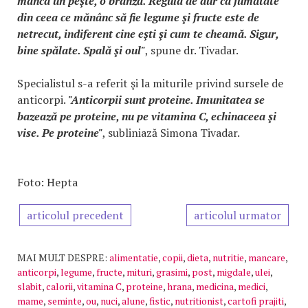
mânca un peşte, o brânză. Regula de aur ca jumătate
din ceea ce mănânc să fie legume şi fructe este de
netrecut, indiferent cine eşti şi cum te cheamă. Sigur,
bine spălate. Spală şi oul"
, spune dr. Tivadar.
Specialistul s-a referit şi la miturile privind sursele de
anticorpi.
"Anticorpii sunt proteine. Imunitatea se
bazează pe proteine, nu pe vitamina C, echinaceea şi
vise. Pe proteine"
, subliniază Simona Tivadar.
Foto: Hepta
articolul precedent
articolul urmator
MAI MULT DESPRE:
alimentatie
,
copii
,
dieta
,
nutritie
,
mancare
,
anticorpi
,
legume
,
fructe
,
mituri
,
grasimi
,
post
,
migdale
,
ulei
,
slabit
,
calorii
,
vitamina C
,
proteine
,
hrana
,
medicina
,
medici
,
mame
,
seminte
,
ou
,
nuci
,
alune
,
fistic
,
nutritionist
,
cartofi prajiti
,