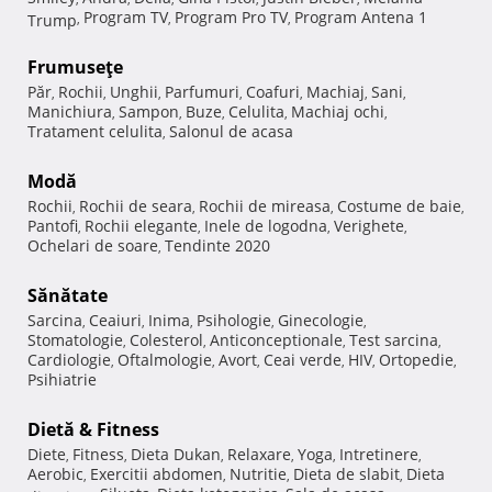
Program TV
Program Pro TV
Program Antena 1
Trump
,
,
,
Frumuseţe
Păr
Rochii
Unghii
Parfumuri
Coafuri
Machiaj
Sani
,
,
,
,
,
,
,
Manichiura
Sampon
Buze
Celulita
Machiaj ochi
,
,
,
,
,
Tratament celulita
Salonul de acasa
,
Modă
Rochii
Rochii de seara
Rochii de mireasa
Costume de baie
,
,
,
,
Pantofi
Rochii elegante
Inele de logodna
Verighete
,
,
,
,
Ochelari de soare
Tendinte 2020
,
Sănătate
Sarcina
Ceaiuri
Inima
Psihologie
Ginecologie
,
,
,
,
,
Stomatologie
Colesterol
Anticonceptionale
Test sarcina
,
,
,
,
Cardiologie
Oftalmologie
Avort
Ceai verde
HIV
Ortopedie
,
,
,
,
,
,
Psihiatrie
Dietă & Fitness
Diete
Fitness
Dieta Dukan
Relaxare
Yoga
Intretinere
,
,
,
,
,
,
Aerobic
Exercitii abdomen
Nutritie
Dieta de slabit
Dieta
,
,
,
,