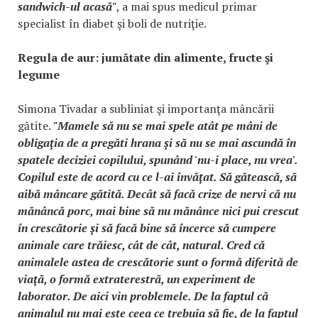
sandwich-ul acasă"
, a mai spus medicul primar
specialist în diabet şi boli de nutriţie.
Regula de aur: jumătate din alimente, fructe şi
legume
Simona Tivadar a subliniat şi importanţa mâncării
gătite.
"Mamele să nu se mai spele atât pe mâni de
obligaţia de a pregăti hrana şi să nu se mai ascundă în
spatele deciziei copilului, spunând 'nu-i place, nu vrea'.
Copilul este de acord cu ce l-ai învăţat. Să gătească, să
aibă mâncare gătită. Decât să facă crize de nervi că nu
mănâncă porc, mai bine să nu mănânce nici pui crescut
în crescătorie şi să facă bine să încerce să cumpere
animale care trăiesc, cât de cât, natural. Cred că
animalele astea de crescătorie sunt o formă diferită de
viaţă, o formă extraterestră, un experiment de
laborator. De aici vin problemele. De la faptul că
animalul nu mai este ceea ce trebuia să fie, de la faptul