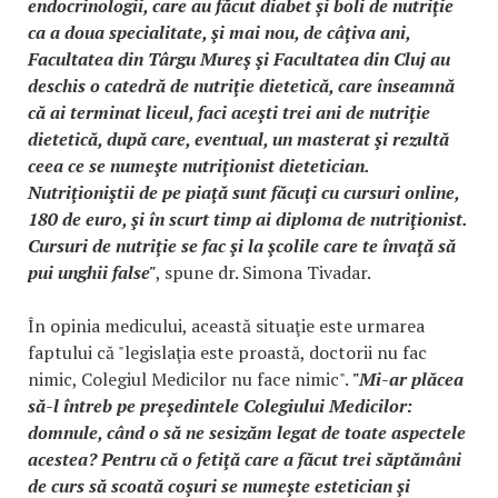
endocrinologii, care au făcut diabet şi boli de nutriţie
ca a doua specialitate, şi mai nou, de câţiva ani,
Facultatea din Târgu Mureş şi Facultatea din Cluj au
deschis o catedră de nutriţie dietetică, care înseamnă
că ai terminat liceul, faci aceşti trei ani de nutriţie
dietetică, după care, eventual, un masterat şi rezultă
ceea ce se numeşte nutriţionist dietetician.
Nutriţioniştii de pe piaţă sunt făcuţi cu cursuri online,
180 de euro, şi în scurt timp ai diploma de nutriţionist.
Cursuri de nutriţie se fac şi la şcolile care te învaţă să
pui unghii false"
, spune dr. Simona Tivadar.
În opinia medicului, această situaţie este urmarea
faptului că "legislaţia este proastă, doctorii nu fac
nimic, Colegiul Medicilor nu face nimic".
"Mi-ar plăcea
să-l întreb pe preşedintele Colegiului Medicilor:
domnule, când o să ne sesizăm legat de toate aspectele
acestea? Pentru că o fetiţă care a făcut trei săptămâni
de curs să scoată coşuri se numeşte estetician şi