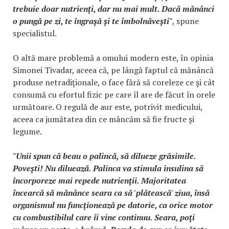
trebuie doar nutrienţi, dar nu mai mult. Dacă mănânci
o pungă pe zi, te îngraşă şi te îmbolnăveşti"
, spune
specialistul.
O altă mare problemă a omului modern este, în opinia
Simonei Tivadar, aceea că, pe lângă faptul că mănâncă
produse netradiţionale, o face fără să coreleze ce şi cât
consumă cu efortul fizic pe care îl are de făcut în orele
următoare. O regulă de aur este, potrivit medicului,
aceea ca jumătatea din ce mâncăm să fie fructe şi
legume.
"Unii spun că beau o palincă, să dilueze grăsimile.
Poveşti! Nu diluează. Palinca va stimula insulina să
încorporeze mai repede nutrienţii. Majoritatea
încearcă să mănânce seara ca să 'plătească' ziua, însă
organismul nu funcţionează pe datorie, ca orice motor
cu combustibilul care îi vine continuu. Seara, poţi