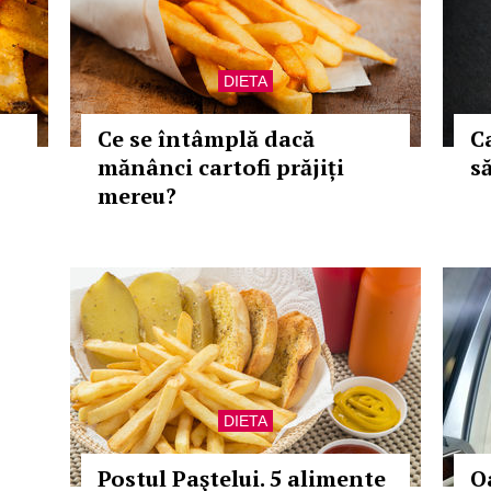
DIETA
Ce se întâmplă dacă
Ca
mănânci cartofi prăjiți
să
mereu?
DIETA
Postul Paştelui. 5 alimente
O