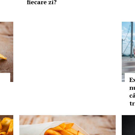
fiecare zi?
E
n
c
t