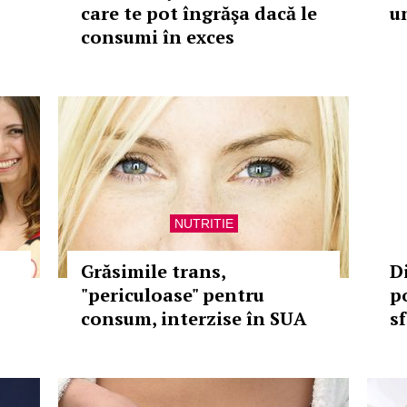
care te pot îngrăşa dacă le
u
consumi în exces
NUTRITIE
Grăsimile trans,
D
"periculoase" pentru
p
consum, interzise în SUA
sf