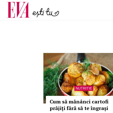
și 60 de ani. De ce te t
Carieră
pe măsură ce înaintez
Actualitate
NUTRITIE
Cum să mănânci cartofi
prăjiți fără să te îngrași