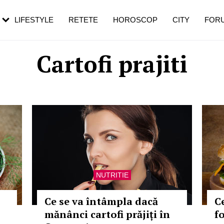
rezești mai des
Cât durează, cum te pregătești și cât
i în vârstă
de dureroasă este investigația
LIFESTYLE
RETETE
HOROSCOP
CITY
FOR
Cartofi prajiti
NUTRITIE
Ce se va întâmpla dacă
C
mănânci cartofi prăjiți în
f