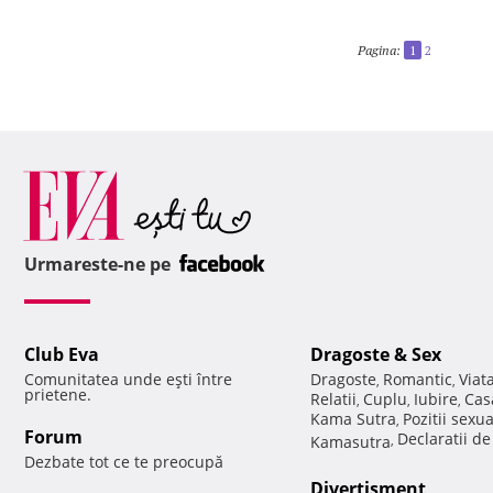
Pagina:
1
2
Urmareste-ne pe
Club Eva
Dragoste & Sex
Comunitatea unde eşti între
Dragoste
Romantic
Viat
,
,
prietene.
Relatii
Cuplu
Iubire
Cas
,
,
,
Kama Sutra
Pozitii sexu
,
Forum
Declaratii d
Kamasutra
,
Dezbate tot ce te preocupă
Divertisment