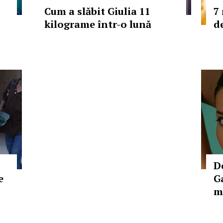
Cum a slăbit Giulia 11
7
kilograme într-o lună
d
D
e
G
m