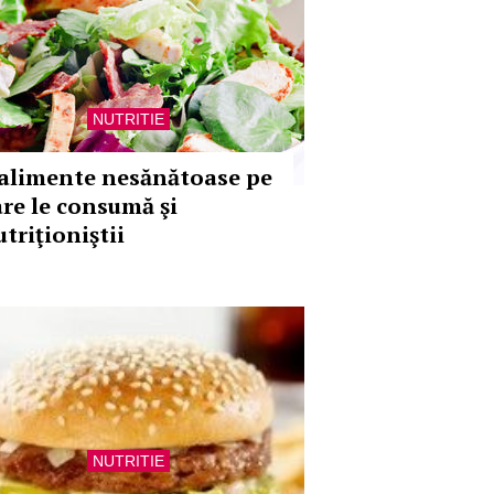
NUTRITIE
 alimente nesănătoase pe
are le consumă şi
triţioniştii
NUTRITIE