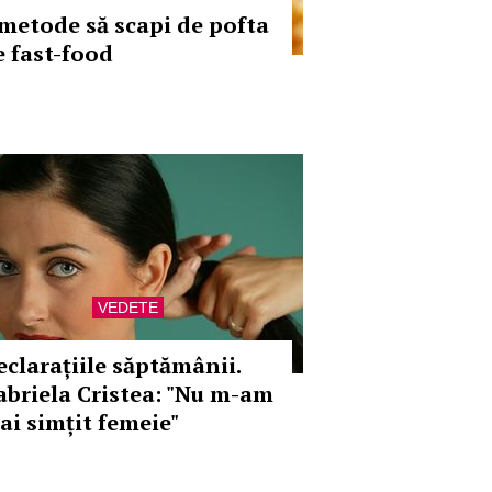
 metode să scapi de pofta
e fast-food
VEDETE
eclarațiile săptămânii.
abriela Cristea: "Nu m-am
ai simțit femeie"