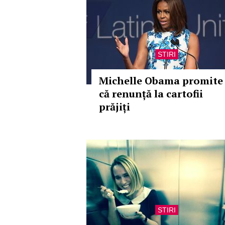
STIRI
Michelle Obama promite
că renunță la cartofii
prăjiți
STIRI