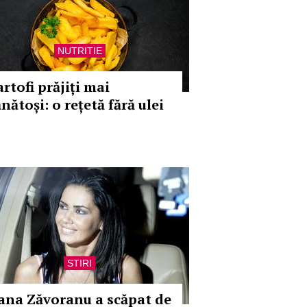
NUTRITIE
rtofi prăjiți mai
nătoși: o rețetă fără ulei
STIRI
ana Zăvoranu a scăpat de