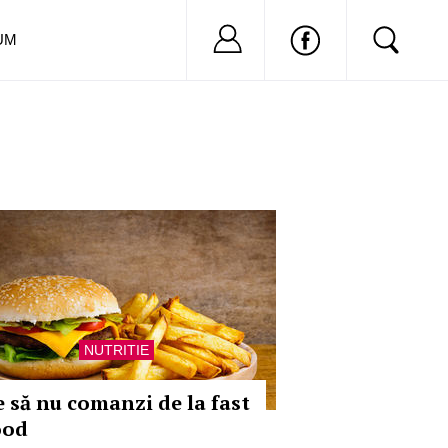
Nu ai cont?
Inregistreaza-
UM
NUTRITIE
e să nu comanzi de la fast
ood