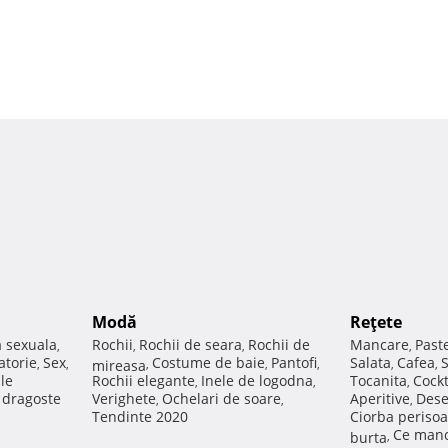
Modă
Reţete
a sexuala
Rochii
Rochii de seara
Rochii de
Mancare
Past
,
,
,
,
atorie
Sex
Costume de baie
Pantofi
Salata
Cafea
,
,
mireasa
,
,
,
,
,
ale
Rochii elegante
Inele de logodna
Tocanita
Cockt
,
,
,
e dragoste
Verighete
Ochelari de soare
Aperitive
Dese
,
,
,
Tendinte 2020
Ciorba perisoa
Ce manc
burta
,