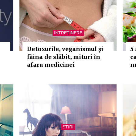
INTRETINERE
Detoxurile, veganismul şi
5
făina de slăbit, mituri în
c
afara medicinei
nu
STIRI