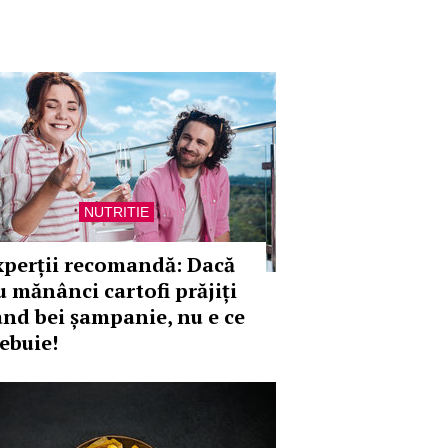
NUTRITIE
xperții recomandă: Dacă
u mănânci cartofi prăjiți
ând bei șampanie, nu e ce
rebuie!