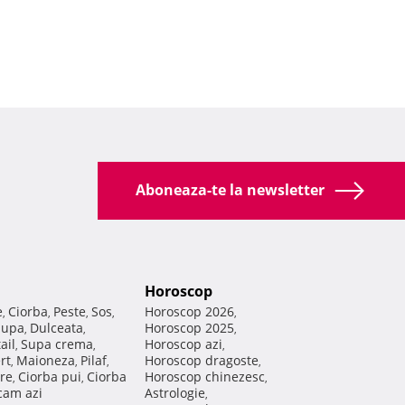
Aboneaza-te la newsletter
Horoscop
e
Ciorba
Peste
Sos
Horoscop 2026
,
,
,
,
,
Supa
Dulceata
Horoscop 2025
,
,
,
ail
Supa crema
Horoscop azi
,
,
,
rt
Maioneza
Pilaf
Horoscop dragoste
,
,
,
,
re
Ciorba pui
Ciorba
Horoscop chinezesc
,
,
,
am azi
Astrologie
,