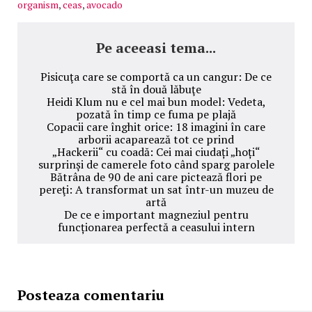
organism
,
ceas
,
avocado
Pe aceeasi tema...
Pisicuţa care se comportă ca un cangur: De ce
stă în două lăbuţe
Heidi Klum nu e cel mai bun model: Vedeta,
pozată în timp ce fuma pe plajă
Copacii care înghit orice: 18 imagini în care
arborii acaparează tot ce prind
„Hackerii“ cu coadă: Cei mai ciudați „hoți“
surprinși de camerele foto când sparg parolele
Bătrâna de 90 de ani care pictează flori pe
pereţi: A transformat un sat într-un muzeu de
artă
De ce e important magneziul pentru
funcționarea perfectă a ceasului intern
Posteaza comentariu