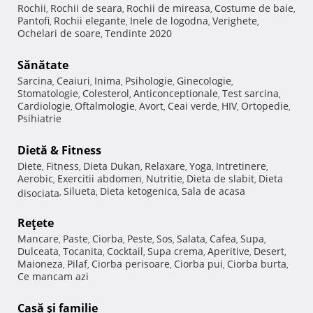
Rochii
Rochii de seara
Rochii de mireasa
Costume de baie
,
,
,
,
Pantofi
Rochii elegante
Inele de logodna
Verighete
,
,
,
,
Ochelari de soare
Tendinte 2020
,
Sănătate
Sarcina
Ceaiuri
Inima
Psihologie
Ginecologie
,
,
,
,
,
Stomatologie
Colesterol
Anticonceptionale
Test sarcina
,
,
,
,
Cardiologie
Oftalmologie
Avort
Ceai verde
HIV
Ortopedie
,
,
,
,
,
,
Psihiatrie
Dietă & Fitness
Diete
Fitness
Dieta Dukan
Relaxare
Yoga
Intretinere
,
,
,
,
,
,
Aerobic
Exercitii abdomen
Nutritie
Dieta de slabit
Dieta
,
,
,
,
Silueta
Dieta ketogenica
Sala de acasa
disociata
,
,
,
Reţete
Mancare
Paste
Ciorba
Peste
Sos
Salata
Cafea
Supa
,
,
,
,
,
,
,
,
Dulceata
Tocanita
Cocktail
Supa crema
Aperitive
Desert
,
,
,
,
,
,
Maioneza
Pilaf
Ciorba perisoare
Ciorba pui
Ciorba burta
,
,
,
,
,
Ce mancam azi
Casă şi familie