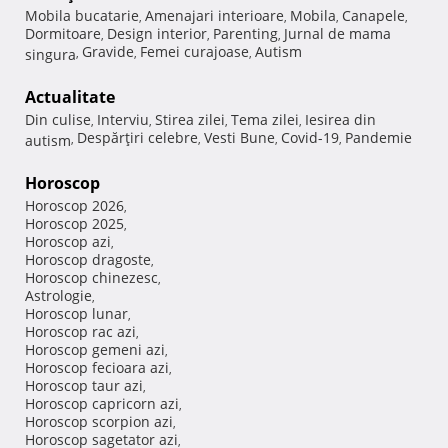
Mobila bucatarie
Amenajari interioare
Mobila
Canapele
,
,
,
,
Dormitoare
Design interior
Parenting
Jurnal de mama
,
,
,
Gravide
Femei curajoase
Autism
singura
,
,
,
Actualitate
Din culise
Interviu
Stirea zilei
Tema zilei
Iesirea din
,
,
,
,
Despărţiri celebre
Vesti Bune
Covid-19
Pandemie
autism
,
,
,
,
Horoscop
Horoscop 2026
,
Horoscop 2025
,
Horoscop azi
,
Horoscop dragoste
,
Horoscop chinezesc
,
Astrologie
,
Horoscop lunar
,
Horoscop rac azi
,
Horoscop gemeni azi
,
Horoscop fecioara azi
,
Horoscop taur azi
,
Horoscop capricorn azi
,
Horoscop scorpion azi
,
Horoscop sagetator azi
,