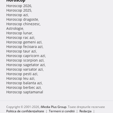
Horoscop
Horoscop 2026
,
Horoscop 2025
,
Horoscop azi
,
Horoscop dragoste
,
Horoscop chinezesc
,
Astrologie
,
Horoscop lunar
,
Horoscop rac azi
,
Horoscop gemeni azi
,
Horoscop fecioara azi
,
Horoscop taur azi
,
Horoscop capricorn azi
,
Horoscop scorpion azi
,
Horoscop sagetator azi
,
Horoscop varsator azi
,
Horoscop pesti azi
,
Horoscop leu azi
,
Horoscop balanta azi
,
Horoscop berbec azi
,
Horoscop saptamanal
Copyright © 2001-2026,
iMedia Plus Group
. Toate drepturile rezervate
Politica de confidențialitate
|
Termeni si conditii
|
Redacţia
|