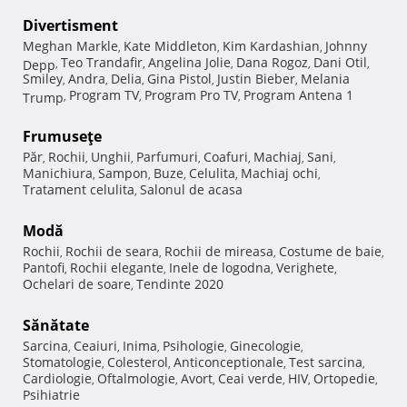
Divertisment
Meghan Markle
Kate Middleton
Kim Kardashian
Johnny
,
,
,
Teo Trandafir
Angelina Jolie
Dana Rogoz
Dani Otil
Depp
,
,
,
,
,
Smiley
Andra
Delia
Gina Pistol
Justin Bieber
Melania
,
,
,
,
,
Program TV
Program Pro TV
Program Antena 1
Trump
,
,
,
Frumuseţe
Păr
Rochii
Unghii
Parfumuri
Coafuri
Machiaj
Sani
,
,
,
,
,
,
,
Manichiura
Sampon
Buze
Celulita
Machiaj ochi
,
,
,
,
,
Tratament celulita
Salonul de acasa
,
Modă
Rochii
Rochii de seara
Rochii de mireasa
Costume de baie
,
,
,
,
Pantofi
Rochii elegante
Inele de logodna
Verighete
,
,
,
,
Ochelari de soare
Tendinte 2020
,
Sănătate
Sarcina
Ceaiuri
Inima
Psihologie
Ginecologie
,
,
,
,
,
Stomatologie
Colesterol
Anticonceptionale
Test sarcina
,
,
,
,
Cardiologie
Oftalmologie
Avort
Ceai verde
HIV
Ortopedie
,
,
,
,
,
,
Psihiatrie