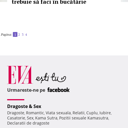
trebuie să faci în bucătărie
Pagina:
1
2
3
4
Urmareste-ne pe
Dragoste & Sex
Dragoste
Romantic
Viata sexuala
Relatii
Cuplu
Iubire
,
,
,
,
,
,
Casatorie
Sex
Kama Sutra
Pozitii sexuale Kamasutra
,
,
,
,
Declaratii de dragoste