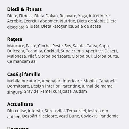
Dietă & Fitness
Diete
Fitness
Dieta Dukan
Relaxare
Yoga
Intretinere
,
,
,
,
,
,
Aerobic
Exercitii abdomen
Nutritie
Dieta de slabit
Dieta
,
,
,
,
Silueta
Dieta ketogenica
Sala de acasa
disociata
,
,
,
Reţete
Mancare
Paste
Ciorba
Peste
Sos
Salata
Cafea
Supa
,
,
,
,
,
,
,
,
Dulceata
Tocanita
Cocktail
Supa crema
Aperitive
Desert
,
,
,
,
,
,
Maioneza
Pilaf
Ciorba perisoare
Ciorba pui
Ciorba burta
,
,
,
,
,
Ce mancam azi
Casă şi familie
Mobila bucatarie
Amenajari interioare
Mobila
Canapele
,
,
,
,
Dormitoare
Design interior
Parenting
Jurnal de mama
,
,
,
Gravide
Femei curajoase
Autism
singura
,
,
,
Actualitate
Din culise
Interviu
Stirea zilei
Tema zilei
Iesirea din
,
,
,
,
Despărţiri celebre
Vesti Bune
Covid-19
Pandemie
autism
,
,
,
,