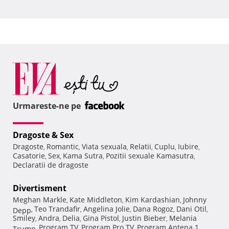
Urmareste-ne pe
Dragoste & Sex
Dragoste
Romantic
Viata sexuala
Relatii
Cuplu
Iubire
,
,
,
,
,
,
Casatorie
Sex
Kama Sutra
Pozitii sexuale Kamasutra
,
,
,
,
Declaratii de dragoste
Divertisment
Meghan Markle
Kate Middleton
Kim Kardashian
Johnny
,
,
,
Teo Trandafir
Angelina Jolie
Dana Rogoz
Dani Otil
Depp
,
,
,
,
,
Smiley
Andra
Delia
Gina Pistol
Justin Bieber
Melania
,
,
,
,
,
Program TV
Program Pro TV
Program Antena 1
Trump
,
,
,