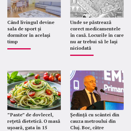
Când livingul devine
Unde se păstrează
sala de sport și
corect medicamentele
dormitor în același
în casă. Locurile în care
timp
nu ar trebui să le lași
niciodată
”Paste” de dovlecel,
Ședință cu scântei din
rețetă dietetică. O masă
cauza metroului din
ușoară, gata în 15
Cluj. Boc, către