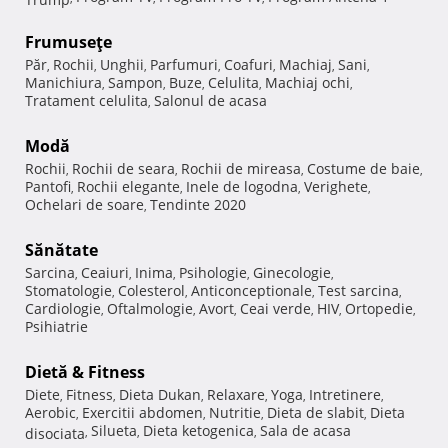
Frumuseţe
Păr
Rochii
Unghii
Parfumuri
Coafuri
Machiaj
Sani
,
,
,
,
,
,
,
Manichiura
Sampon
Buze
Celulita
Machiaj ochi
,
,
,
,
,
Tratament celulita
Salonul de acasa
,
Modă
Rochii
Rochii de seara
Rochii de mireasa
Costume de baie
,
,
,
,
Pantofi
Rochii elegante
Inele de logodna
Verighete
,
,
,
,
Ochelari de soare
Tendinte 2020
,
Sănătate
Sarcina
Ceaiuri
Inima
Psihologie
Ginecologie
,
,
,
,
,
Stomatologie
Colesterol
Anticonceptionale
Test sarcina
,
,
,
,
Cardiologie
Oftalmologie
Avort
Ceai verde
HIV
Ortopedie
,
,
,
,
,
,
Psihiatrie
Dietă & Fitness
Diete
Fitness
Dieta Dukan
Relaxare
Yoga
Intretinere
,
,
,
,
,
,
Aerobic
Exercitii abdomen
Nutritie
Dieta de slabit
Dieta
,
,
,
,
Silueta
Dieta ketogenica
Sala de acasa
disociata
,
,
,