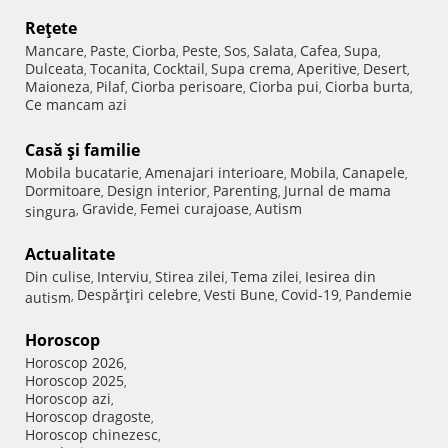
Reţete
Mancare
Paste
Ciorba
Peste
Sos
Salata
Cafea
Supa
,
,
,
,
,
,
,
,
Dulceata
Tocanita
Cocktail
Supa crema
Aperitive
Desert
,
,
,
,
,
,
Maioneza
Pilaf
Ciorba perisoare
Ciorba pui
Ciorba burta
,
,
,
,
,
Ce mancam azi
Casă şi familie
Mobila bucatarie
Amenajari interioare
Mobila
Canapele
,
,
,
,
Dormitoare
Design interior
Parenting
Jurnal de mama
,
,
,
Gravide
Femei curajoase
Autism
singura
,
,
,
Actualitate
Din culise
Interviu
Stirea zilei
Tema zilei
Iesirea din
,
,
,
,
Despărţiri celebre
Vesti Bune
Covid-19
Pandemie
autism
,
,
,
,
Horoscop
Horoscop 2026
,
Horoscop 2025
,
Horoscop azi
,
Horoscop dragoste
,
Horoscop chinezesc
,