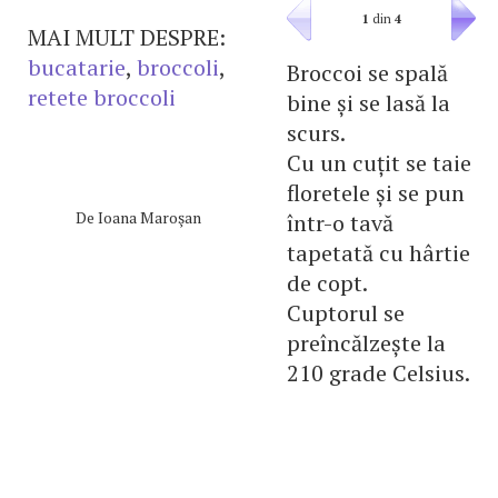
1
din
4
MAI MULT DESPRE:
bucatarie
,
broccoli
,
Broccoi se spală
retete broccoli
bine și se lasă la
scurs.
Cu un cuțit se taie
floretele și se pun
De
Ioana Maroşan
într-o tavă
tapetată cu hârtie
de copt.
Cuptorul se
preîncălzește la
210 grade Celsius.