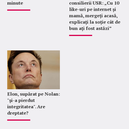
minute
consilierii USR: „Cu 10
like-uri pe internet și
mamă, mergeți acasă,
explicați la soție cât de
bun ați fost astăzi”
Elon, supărat pe Nolan:
"şi-a pierdut
integritatea". Are
dreptate?