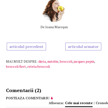
De
Ioana Maroşan
articolul precedent
articolul urmator
MAI MULT DESPRE:
dieta
,
nutritie
,
broccoli
,
jacques pepin
,
broccoli fiert
,
reteta broccoli
Comentarii (2)
POSTEAZA COMENTARIU
Afiseaza:
Cele mai recente
|
Cronol