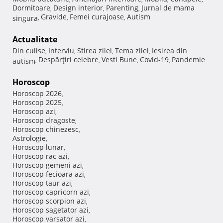
Dormitoare
Design interior
Parenting
Jurnal de mama
,
,
,
Gravide
Femei curajoase
Autism
singura
,
,
,
Actualitate
Din culise
Interviu
Stirea zilei
Tema zilei
Iesirea din
,
,
,
,
Despărţiri celebre
Vesti Bune
Covid-19
Pandemie
autism
,
,
,
,
Horoscop
Horoscop 2026
,
Horoscop 2025
,
Horoscop azi
,
Horoscop dragoste
,
Horoscop chinezesc
,
Astrologie
,
Horoscop lunar
,
Horoscop rac azi
,
Horoscop gemeni azi
,
Horoscop fecioara azi
,
Horoscop taur azi
,
Horoscop capricorn azi
,
Horoscop scorpion azi
,
Horoscop sagetator azi
,
Horoscop varsator azi
,