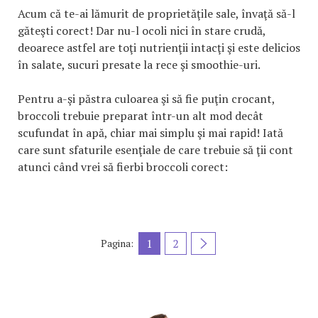
Acum că te-ai lămurit de proprietăţile sale, învaţă să-l
găteşti corect! Dar nu-l ocoli nici în stare crudă,
deoarece astfel are toţi nutrienţii intacţi şi este delicios
în salate, sucuri presate la rece şi smoothie-uri.
Pentru a-şi păstra culoarea şi să fie puţin crocant,
broccoli trebuie preparat într-un alt mod decât
scufundat în apă, chiar mai simplu şi mai rapid! Iată
care sunt sfaturile esenţiale de care trebuie să ţii cont
atunci când vrei să fierbi broccoli corect:
1
2
Pagina: