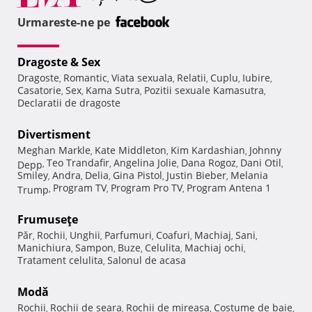
Urmareste-ne pe
Dragoste & Sex
Dragoste
Romantic
Viata sexuala
Relatii
Cuplu
Iubire
,
,
,
,
,
,
Casatorie
Sex
Kama Sutra
Pozitii sexuale Kamasutra
,
,
,
,
Declaratii de dragoste
Divertisment
Meghan Markle
Kate Middleton
Kim Kardashian
Johnny
,
,
,
Teo Trandafir
Angelina Jolie
Dana Rogoz
Dani Otil
Depp
,
,
,
,
,
Smiley
Andra
Delia
Gina Pistol
Justin Bieber
Melania
,
,
,
,
,
Program TV
Program Pro TV
Program Antena 1
Trump
,
,
,
Frumuseţe
Păr
Rochii
Unghii
Parfumuri
Coafuri
Machiaj
Sani
,
,
,
,
,
,
,
Manichiura
Sampon
Buze
Celulita
Machiaj ochi
,
,
,
,
,
Tratament celulita
Salonul de acasa
,
Modă
Rochii
Rochii de seara
Rochii de mireasa
Costume de baie
,
,
,
,