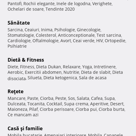
Pantofi
Rochii elegante
Inele de logodna
Verighete
,
,
,
,
Ochelari de soare
Tendinte 2020
,
Sănătate
Sarcina
Ceaiuri
Inima
Psihologie
Ginecologie
,
,
,
,
,
Stomatologie
Colesterol
Anticonceptionale
Test sarcina
,
,
,
,
Cardiologie
Oftalmologie
Avort
Ceai verde
HIV
Ortopedie
,
,
,
,
,
,
Psihiatrie
Dietă & Fitness
Diete
Fitness
Dieta Dukan
Relaxare
Yoga
Intretinere
,
,
,
,
,
,
Aerobic
Exercitii abdomen
Nutritie
Dieta de slabit
Dieta
,
,
,
,
Silueta
Dieta ketogenica
Sala de acasa
disociata
,
,
,
Reţete
Mancare
Paste
Ciorba
Peste
Sos
Salata
Cafea
Supa
,
,
,
,
,
,
,
,
Dulceata
Tocanita
Cocktail
Supa crema
Aperitive
Desert
,
,
,
,
,
,
Maioneza
Pilaf
Ciorba perisoare
Ciorba pui
Ciorba burta
,
,
,
,
,
Ce mancam azi
Casă şi familie
Mobila bucatarie
Amenajari interioare
Mobila
Canapele
,
,
,
,