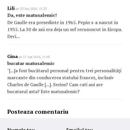
Lili
pe 23 Ian 2020, 15:23
Da, este matusalemic!
De Gaulle era presedinte in 1965. Pepin s-a nascut in
1935. La 30 de ani era deja un sef recunoscut in Eiropa.
Deci...
Gina
pe 27 Apr 2016, 11:05
bucatar matusalemic
"[...]a fost bucătarul personal pentru trei personalități
marcante din conducerea statului francez, inclusiv
Charles de Gaulle [...]. Serios? Cam cati ani are
bucatarul asta? Este matusalemic?
Posteaza comentariu
Numele tau
Emailul tau