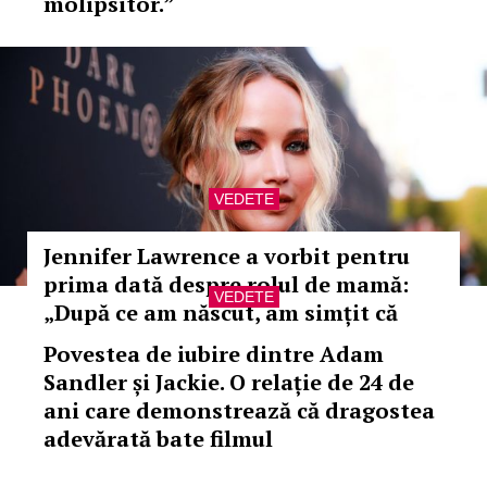
molipsitor.”
VEDETE
Jennifer Lawrence a vorbit pentru
prima dată despre rolul de mamă:
VEDETE
„După ce am născut, am simțit că
viața mea a început de la capăt”
Povestea de iubire dintre Adam
Sandler și Jackie. O relație de 24 de
ani care demonstrează că dragostea
adevărată bate filmul