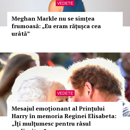
VEDETE
Meghan Markle nu se simțea
frumoasă: „Eu eram rățușca cea
urâtă”
VEDETE
Mesajul emoționant al Prințului
Harry în memoria Reginei Elisabeta:
„Îţi mulţumesc pentru râsul