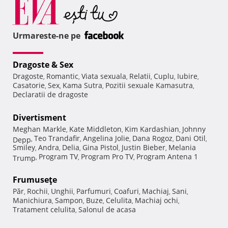
Urmareste-ne pe
Dragoste & Sex
Dragoste
Romantic
Viata sexuala
Relatii
Cuplu
Iubire
,
,
,
,
,
,
Casatorie
Sex
Kama Sutra
Pozitii sexuale Kamasutra
,
,
,
,
Declaratii de dragoste
Divertisment
Meghan Markle
Kate Middleton
Kim Kardashian
Johnny
,
,
,
Teo Trandafir
Angelina Jolie
Dana Rogoz
Dani Otil
Depp
,
,
,
,
,
Smiley
Andra
Delia
Gina Pistol
Justin Bieber
Melania
,
,
,
,
,
Program TV
Program Pro TV
Program Antena 1
Trump
,
,
,
Frumuseţe
Păr
Rochii
Unghii
Parfumuri
Coafuri
Machiaj
Sani
,
,
,
,
,
,
,
Manichiura
Sampon
Buze
Celulita
Machiaj ochi
,
,
,
,
,
Tratament celulita
Salonul de acasa
,