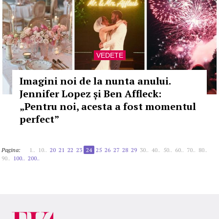
VEDETE
Imagini noi de la nunta anului.
Jennifer Lopez și Ben Affleck:
„Pentru noi, acesta a fost momentul
perfect”
Pagina:
1..
10..
20
21
22
23
24
25
26
27
28
29
30..
40..
50..
60..
70..
80..
90..
100..
200..