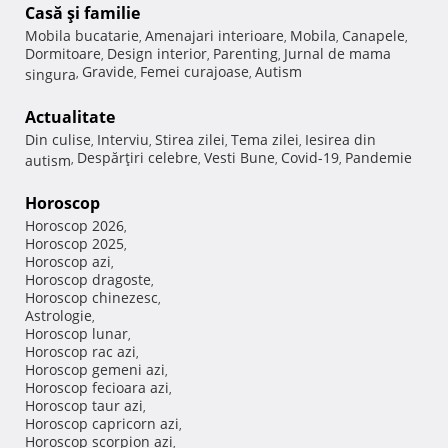
Casă şi familie
Mobila bucatarie
Amenajari interioare
Mobila
Canapele
,
,
,
,
Dormitoare
Design interior
Parenting
Jurnal de mama
,
,
,
Gravide
Femei curajoase
Autism
singura
,
,
,
Actualitate
Din culise
Interviu
Stirea zilei
Tema zilei
Iesirea din
,
,
,
,
Despărţiri celebre
Vesti Bune
Covid-19
Pandemie
autism
,
,
,
,
Horoscop
Horoscop 2026
,
Horoscop 2025
,
Horoscop azi
,
Horoscop dragoste
,
Horoscop chinezesc
,
Astrologie
,
Horoscop lunar
,
Horoscop rac azi
,
Horoscop gemeni azi
,
Horoscop fecioara azi
,
Horoscop taur azi
,
Horoscop capricorn azi
,
Horoscop scorpion azi
,