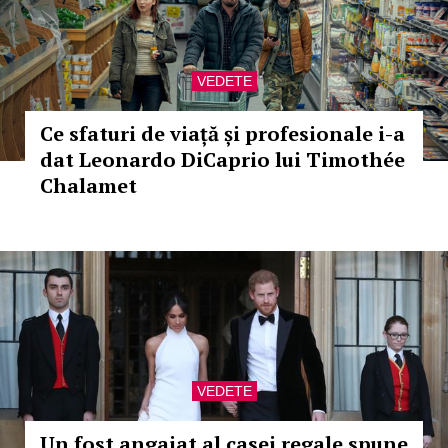
VEDETE
Ce sfaturi de viață și profesionale i-a
dat Leonardo DiCaprio lui Timothée
Chalamet
VEDETE
Un fost angajat al casei regale spune