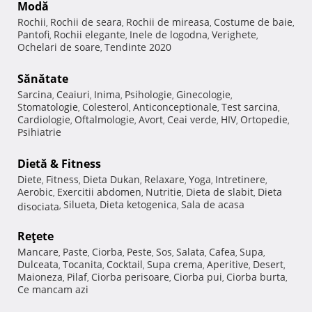
Modă
Rochii
Rochii de seara
Rochii de mireasa
Costume de baie
,
,
,
,
Pantofi
Rochii elegante
Inele de logodna
Verighete
,
,
,
,
Ochelari de soare
Tendinte 2020
,
Sănătate
Sarcina
Ceaiuri
Inima
Psihologie
Ginecologie
,
,
,
,
,
Stomatologie
Colesterol
Anticonceptionale
Test sarcina
,
,
,
,
Cardiologie
Oftalmologie
Avort
Ceai verde
HIV
Ortopedie
,
,
,
,
,
,
Psihiatrie
Dietă & Fitness
Diete
Fitness
Dieta Dukan
Relaxare
Yoga
Intretinere
,
,
,
,
,
,
Aerobic
Exercitii abdomen
Nutritie
Dieta de slabit
Dieta
,
,
,
,
Silueta
Dieta ketogenica
Sala de acasa
disociata
,
,
,
Reţete
Mancare
Paste
Ciorba
Peste
Sos
Salata
Cafea
Supa
,
,
,
,
,
,
,
,
Dulceata
Tocanita
Cocktail
Supa crema
Aperitive
Desert
,
,
,
,
,
,
Maioneza
Pilaf
Ciorba perisoare
Ciorba pui
Ciorba burta
,
,
,
,
,
Ce mancam azi