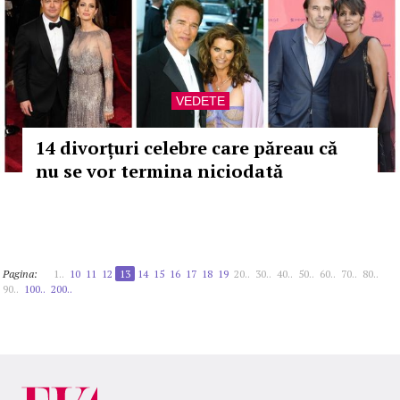
VEDETE
14 divorțuri celebre care păreau că
nu se vor termina niciodată
Pagina:
1..
10
11
12
13
14
15
16
17
18
19
20..
30..
40..
50..
60..
70..
80..
90..
100..
200..