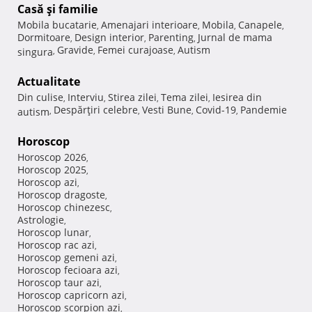
Casă şi familie
Mobila bucatarie
Amenajari interioare
Mobila
Canapele
,
,
,
,
Dormitoare
Design interior
Parenting
Jurnal de mama
,
,
,
Gravide
Femei curajoase
Autism
singura
,
,
,
Actualitate
Din culise
Interviu
Stirea zilei
Tema zilei
Iesirea din
,
,
,
,
Despărţiri celebre
Vesti Bune
Covid-19
Pandemie
autism
,
,
,
,
Horoscop
Horoscop 2026
,
Horoscop 2025
,
Horoscop azi
,
Horoscop dragoste
,
Horoscop chinezesc
,
Astrologie
,
Horoscop lunar
,
Horoscop rac azi
,
Horoscop gemeni azi
,
Horoscop fecioara azi
,
Horoscop taur azi
,
Horoscop capricorn azi
,
Horoscop scorpion azi
,