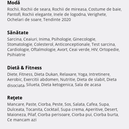
Modă
Rochii
Rochii de seara
Rochii de mireasa
Costume de baie
,
,
,
,
Pantofi
Rochii elegante
Inele de logodna
Verighete
,
,
,
,
Ochelari de soare
Tendinte 2020
,
Sănătate
Sarcina
Ceaiuri
Inima
Psihologie
Ginecologie
,
,
,
,
,
Stomatologie
Colesterol
Anticonceptionale
Test sarcina
,
,
,
,
Cardiologie
Oftalmologie
Avort
Ceai verde
HIV
Ortopedie
,
,
,
,
,
,
Psihiatrie
Dietă & Fitness
Diete
Fitness
Dieta Dukan
Relaxare
Yoga
Intretinere
,
,
,
,
,
,
Aerobic
Exercitii abdomen
Nutritie
Dieta de slabit
Dieta
,
,
,
,
Silueta
Dieta ketogenica
Sala de acasa
disociata
,
,
,
Reţete
Mancare
Paste
Ciorba
Peste
Sos
Salata
Cafea
Supa
,
,
,
,
,
,
,
,
Dulceata
Tocanita
Cocktail
Supa crema
Aperitive
Desert
,
,
,
,
,
,
Maioneza
Pilaf
Ciorba perisoare
Ciorba pui
Ciorba burta
,
,
,
,
,
Ce mancam azi