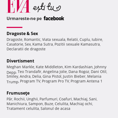
Urmareste-ne pe
Dragoste & Sex
Dragoste
Romantic
Viata sexuala
Relatii
Cuplu
Iubire
,
,
,
,
,
,
Casatorie
Sex
Kama Sutra
Pozitii sexuale Kamasutra
,
,
,
,
Declaratii de dragoste
Divertisment
Meghan Markle
Kate Middleton
Kim Kardashian
Johnny
,
,
,
Teo Trandafir
Angelina Jolie
Dana Rogoz
Dani Otil
Depp
,
,
,
,
,
Smiley
Andra
Delia
Gina Pistol
Justin Bieber
Melania
,
,
,
,
,
Program TV
Program Pro TV
Program Antena 1
Trump
,
,
,
Frumuseţe
Păr
Rochii
Unghii
Parfumuri
Coafuri
Machiaj
Sani
,
,
,
,
,
,
,
Manichiura
Sampon
Buze
Celulita
Machiaj ochi
,
,
,
,
,
Tratament celulita
Salonul de acasa
,