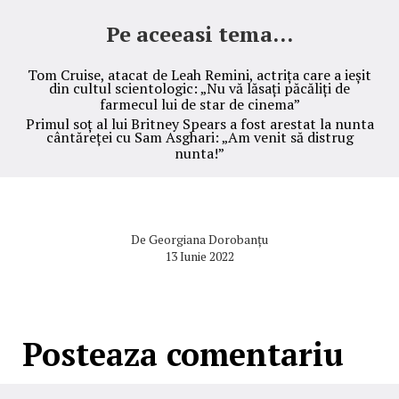
Pe aceeasi tema...
Tom Cruise, atacat de Leah Remini, actrița care a ieșit
din cultul scientologic: „Nu vă lăsați păcăliți de
farmecul lui de star de cinema”
Primul soț al lui Britney Spears a fost arestat la nunta
cântăreței cu Sam Asghari: „Am venit să distrug
nunta!”
De
Georgiana Dorobanțu
13 Iunie 2022
Posteaza comentariu