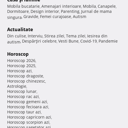
Mobila bucatarie
Amenajari interioare
Mobila
Canapele
,
,
,
,
Dormitoare
Design interior
Parenting
Jurnal de mama
,
,
,
Gravide
Femei curajoase
Autism
singura
,
,
,
Actualitate
Din culise
Interviu
Stirea zilei
Tema zilei
Iesirea din
,
,
,
,
Despărţiri celebre
Vesti Bune
Covid-19
Pandemie
autism
,
,
,
,
Horoscop
Horoscop 2026
,
Horoscop 2025
,
Horoscop azi
,
Horoscop dragoste
,
Horoscop chinezesc
,
Astrologie
,
Horoscop lunar
,
Horoscop rac azi
,
Horoscop gemeni azi
,
Horoscop fecioara azi
,
Horoscop taur azi
,
Horoscop capricorn azi
,
Horoscop scorpion azi
,
Horoscop sagetator azi
,