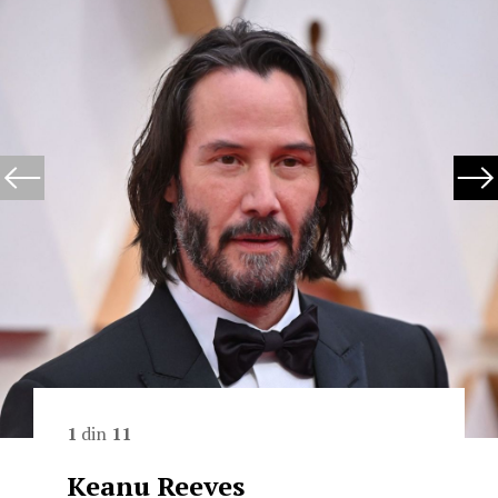
1
din
11
Keanu Reeves