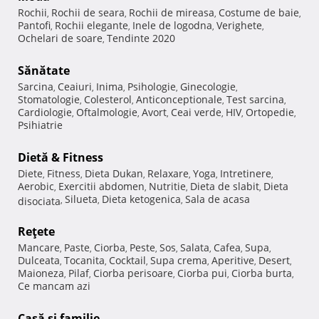
Rochii
Rochii de seara
Rochii de mireasa
Costume de baie
,
,
,
,
Pantofi
Rochii elegante
Inele de logodna
Verighete
,
,
,
,
Ochelari de soare
Tendinte 2020
,
Sănătate
Sarcina
Ceaiuri
Inima
Psihologie
Ginecologie
,
,
,
,
,
Stomatologie
Colesterol
Anticonceptionale
Test sarcina
,
,
,
,
Cardiologie
Oftalmologie
Avort
Ceai verde
HIV
Ortopedie
,
,
,
,
,
,
Psihiatrie
Dietă & Fitness
Diete
Fitness
Dieta Dukan
Relaxare
Yoga
Intretinere
,
,
,
,
,
,
Aerobic
Exercitii abdomen
Nutritie
Dieta de slabit
Dieta
,
,
,
,
Silueta
Dieta ketogenica
Sala de acasa
disociata
,
,
,
Reţete
Mancare
Paste
Ciorba
Peste
Sos
Salata
Cafea
Supa
,
,
,
,
,
,
,
,
Dulceata
Tocanita
Cocktail
Supa crema
Aperitive
Desert
,
,
,
,
,
,
Maioneza
Pilaf
Ciorba perisoare
Ciorba pui
Ciorba burta
,
,
,
,
,
Ce mancam azi
Casă şi familie