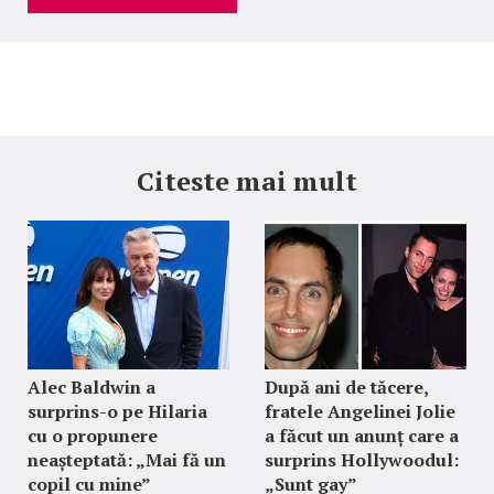
Citeste mai mult
Alec Baldwin a
După ani de tăcere,
surprins-o pe Hilaria
fratele Angelinei Jolie
cu o propunere
a făcut un anunț care a
neașteptată: „Mai fă un
surprins Hollywoodul:
copil cu mine”
„Sunt gay”