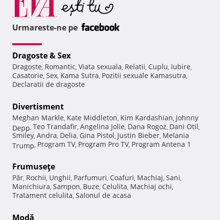
Urmareste-ne pe
Dragoste & Sex
Dragoste
Romantic
Viata sexuala
Relatii
Cuplu
Iubire
,
,
,
,
,
,
Casatorie
Sex
Kama Sutra
Pozitii sexuale Kamasutra
,
,
,
,
Declaratii de dragoste
Divertisment
Meghan Markle
Kate Middleton
Kim Kardashian
Johnny
,
,
,
Teo Trandafir
Angelina Jolie
Dana Rogoz
Dani Otil
Depp
,
,
,
,
,
Smiley
Andra
Delia
Gina Pistol
Justin Bieber
Melania
,
,
,
,
,
Program TV
Program Pro TV
Program Antena 1
Trump
,
,
,
Frumuseţe
Păr
Rochii
Unghii
Parfumuri
Coafuri
Machiaj
Sani
,
,
,
,
,
,
,
Manichiura
Sampon
Buze
Celulita
Machiaj ochi
,
,
,
,
,
Tratament celulita
Salonul de acasa
,
Modă