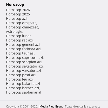
Horoscop
Horoscop 2026
,
Horoscop 2025
,
Horoscop azi
,
Horoscop dragoste
,
Horoscop chinezesc
,
Astrologie
,
Horoscop lunar
,
Horoscop rac azi
,
Horoscop gemeni azi
,
Horoscop fecioara azi
,
Horoscop taur azi
,
Horoscop capricorn azi
,
Horoscop scorpion azi
,
Horoscop sagetator azi
,
Horoscop varsator azi
,
Horoscop pesti azi
,
Horoscop leu azi
,
Horoscop balanta azi
,
Horoscop berbec azi
,
Horoscop saptamanal
Copyright © 2001-2026,
iMedia Plus Group
. Toate drepturile rezervate