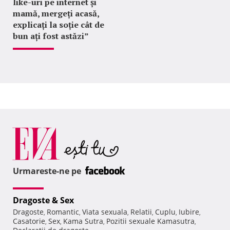
like-uri pe internet și
mamă, mergeți acasă,
explicați la soție cât de
bun ați fost astăzi”
Urmareste-ne pe
Dragoste & Sex
Dragoste
Romantic
Viata sexuala
Relatii
Cuplu
Iubire
,
,
,
,
,
,
Casatorie
Sex
Kama Sutra
Pozitii sexuale Kamasutra
,
,
,
,