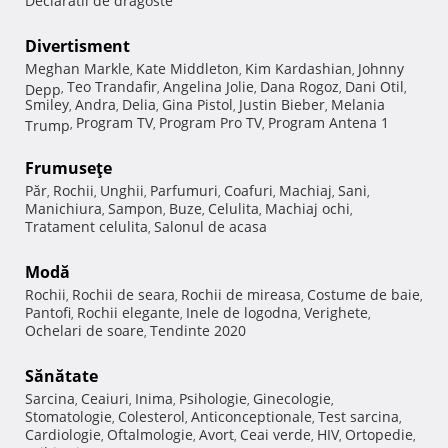
Declaratii de dragoste
Divertisment
Meghan Markle
Kate Middleton
Kim Kardashian
Johnny
,
,
,
Teo Trandafir
Angelina Jolie
Dana Rogoz
Dani Otil
Depp
,
,
,
,
,
Smiley
Andra
Delia
Gina Pistol
Justin Bieber
Melania
,
,
,
,
,
Program TV
Program Pro TV
Program Antena 1
Trump
,
,
,
Frumuseţe
Păr
Rochii
Unghii
Parfumuri
Coafuri
Machiaj
Sani
,
,
,
,
,
,
,
Manichiura
Sampon
Buze
Celulita
Machiaj ochi
,
,
,
,
,
Tratament celulita
Salonul de acasa
,
Modă
Rochii
Rochii de seara
Rochii de mireasa
Costume de baie
,
,
,
,
Pantofi
Rochii elegante
Inele de logodna
Verighete
,
,
,
,
Ochelari de soare
Tendinte 2020
,
Sănătate
Sarcina
Ceaiuri
Inima
Psihologie
Ginecologie
,
,
,
,
,
Stomatologie
Colesterol
Anticonceptionale
Test sarcina
,
,
,
,
Cardiologie
Oftalmologie
Avort
Ceai verde
HIV
Ortopedie
,
,
,
,
,
,