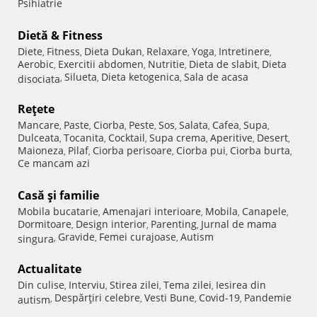
Psihiatrie
Dietă & Fitness
Diete
Fitness
Dieta Dukan
Relaxare
Yoga
Intretinere
,
,
,
,
,
,
Aerobic
Exercitii abdomen
Nutritie
Dieta de slabit
Dieta
,
,
,
,
Silueta
Dieta ketogenica
Sala de acasa
disociata
,
,
,
Reţete
Mancare
Paste
Ciorba
Peste
Sos
Salata
Cafea
Supa
,
,
,
,
,
,
,
,
Dulceata
Tocanita
Cocktail
Supa crema
Aperitive
Desert
,
,
,
,
,
,
Maioneza
Pilaf
Ciorba perisoare
Ciorba pui
Ciorba burta
,
,
,
,
,
Ce mancam azi
Casă şi familie
Mobila bucatarie
Amenajari interioare
Mobila
Canapele
,
,
,
,
Dormitoare
Design interior
Parenting
Jurnal de mama
,
,
,
Gravide
Femei curajoase
Autism
singura
,
,
,
Actualitate
Din culise
Interviu
Stirea zilei
Tema zilei
Iesirea din
,
,
,
,
Despărţiri celebre
Vesti Bune
Covid-19
Pandemie
autism
,
,
,
,