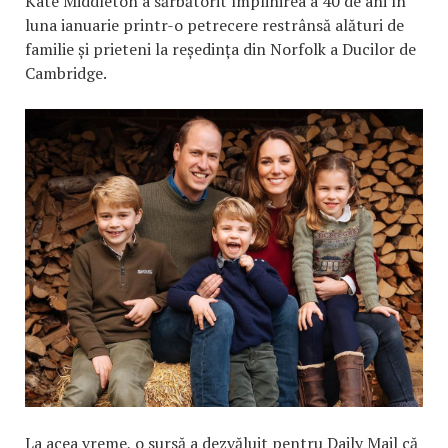
Kate Middleton a sărbătorit împlinirea a 40 de ani în
luna ianuarie printr-o petrecere restrânsă alături de
familie și prieteni la reședința din Norfolk a Ducilor de
Cambridge.
La acea vreme, o sursă a dezvăluit pentru Daily Mail că