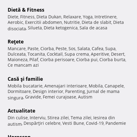
Dietă & Fitness
Diete
Fitness
Dieta Dukan
Relaxare
Yoga
Intretinere
,
,
,
,
,
,
Aerobic
Exercitii abdomen
Nutritie
Dieta de slabit
Dieta
,
,
,
,
Silueta
Dieta ketogenica
Sala de acasa
disociata
,
,
,
Reţete
Mancare
Paste
Ciorba
Peste
Sos
Salata
Cafea
Supa
,
,
,
,
,
,
,
,
Dulceata
Tocanita
Cocktail
Supa crema
Aperitive
Desert
,
,
,
,
,
,
Maioneza
Pilaf
Ciorba perisoare
Ciorba pui
Ciorba burta
,
,
,
,
,
Ce mancam azi
Casă şi familie
Mobila bucatarie
Amenajari interioare
Mobila
Canapele
,
,
,
,
Dormitoare
Design interior
Parenting
Jurnal de mama
,
,
,
Gravide
Femei curajoase
Autism
singura
,
,
,
Actualitate
Din culise
Interviu
Stirea zilei
Tema zilei
Iesirea din
,
,
,
,
Despărţiri celebre
Vesti Bune
Covid-19
Pandemie
autism
,
,
,
,