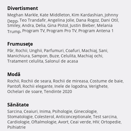
Divertisment
Meghan Markle
Kate Middleton
Kim Kardashian
Johnny
,
,
,
Teo Trandafir
Angelina Jolie
Dana Rogoz
Dani Otil
Depp
,
,
,
,
,
Smiley
Andra
Delia
Gina Pistol
Justin Bieber
Melania
,
,
,
,
,
Program TV
Program Pro TV
Program Antena 1
Trump
,
,
,
Frumuseţe
Păr
Rochii
Unghii
Parfumuri
Coafuri
Machiaj
Sani
,
,
,
,
,
,
,
Manichiura
Sampon
Buze
Celulita
Machiaj ochi
,
,
,
,
,
Tratament celulita
Salonul de acasa
,
Modă
Rochii
Rochii de seara
Rochii de mireasa
Costume de baie
,
,
,
,
Pantofi
Rochii elegante
Inele de logodna
Verighete
,
,
,
,
Ochelari de soare
Tendinte 2020
,
Sănătate
Sarcina
Ceaiuri
Inima
Psihologie
Ginecologie
,
,
,
,
,
Stomatologie
Colesterol
Anticonceptionale
Test sarcina
,
,
,
,
Cardiologie
Oftalmologie
Avort
Ceai verde
HIV
Ortopedie
,
,
,
,
,
,
Psihiatrie