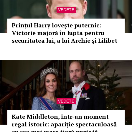
VEDETE
Prințul Harry lovește puternic:
Victorie majoră în lupta pentru
securitatea lui, a lui Archie și Lilibet
VEDETE
Kate Middleton, într-un moment
regal istoric: apariție spectaculoasă
cu cea mai mare tiară purtată