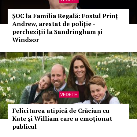
ȘOC la Familia Regală: Fostul Prinț
Andrew, arestat de poliție -
percheziții la Sandringham și
Windsor
VEDETE
Felicitarea atipică de Crăciun cu
Kate și William care a emoționat
publicul