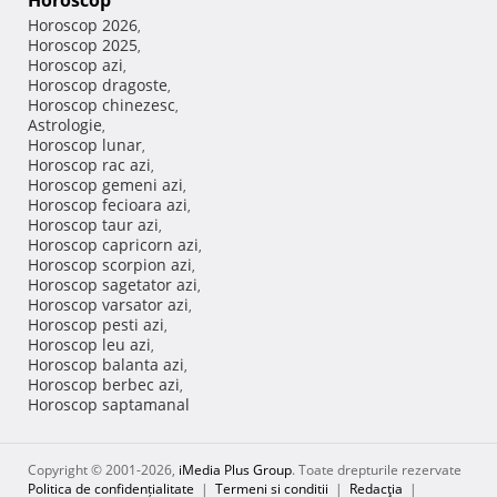
Horoscop
Horoscop 2026
,
Horoscop 2025
,
Horoscop azi
,
Horoscop dragoste
,
Horoscop chinezesc
,
Astrologie
,
Horoscop lunar
,
Horoscop rac azi
,
Horoscop gemeni azi
,
Horoscop fecioara azi
,
Horoscop taur azi
,
Horoscop capricorn azi
,
Horoscop scorpion azi
,
Horoscop sagetator azi
,
Horoscop varsator azi
,
Horoscop pesti azi
,
Horoscop leu azi
,
Horoscop balanta azi
,
Horoscop berbec azi
,
Horoscop saptamanal
Copyright © 2001-2026,
iMedia Plus Group
. Toate drepturile rezervate
Politica de confidențialitate
|
Termeni si conditii
|
Redacţia
|