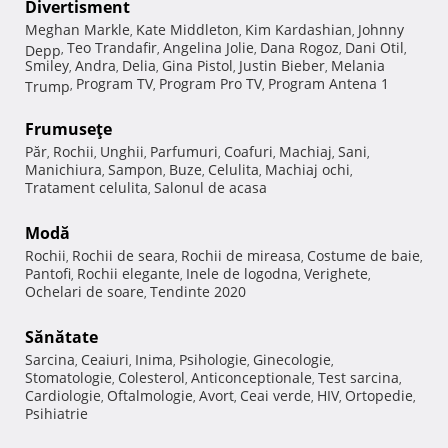
Divertisment
Meghan Markle
Kate Middleton
Kim Kardashian
Johnny
,
,
,
Teo Trandafir
Angelina Jolie
Dana Rogoz
Dani Otil
Depp
,
,
,
,
,
Smiley
Andra
Delia
Gina Pistol
Justin Bieber
Melania
,
,
,
,
,
Program TV
Program Pro TV
Program Antena 1
Trump
,
,
,
Frumuseţe
Păr
Rochii
Unghii
Parfumuri
Coafuri
Machiaj
Sani
,
,
,
,
,
,
,
Manichiura
Sampon
Buze
Celulita
Machiaj ochi
,
,
,
,
,
Tratament celulita
Salonul de acasa
,
Modă
Rochii
Rochii de seara
Rochii de mireasa
Costume de baie
,
,
,
,
Pantofi
Rochii elegante
Inele de logodna
Verighete
,
,
,
,
Ochelari de soare
Tendinte 2020
,
Sănătate
Sarcina
Ceaiuri
Inima
Psihologie
Ginecologie
,
,
,
,
,
Stomatologie
Colesterol
Anticonceptionale
Test sarcina
,
,
,
,
Cardiologie
Oftalmologie
Avort
Ceai verde
HIV
Ortopedie
,
,
,
,
,
,
Psihiatrie