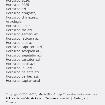
Horoscop 2026
,
Horoscop 2025
,
Horoscop azi
,
Horoscop dragoste
,
Horoscop chinezesc
,
Astrologie
,
Horoscop lunar
,
Horoscop rac azi
,
Horoscop gemeni azi
,
Horoscop fecioara azi
,
Horoscop taur azi
,
Horoscop capricorn azi
,
Horoscop scorpion azi
,
Horoscop sagetator azi
,
Horoscop varsator azi
,
Horoscop pesti azi
,
Horoscop leu azi
,
Horoscop balanta azi
,
Horoscop berbec azi
,
Horoscop saptamanal
Copyright © 2001-2026,
iMedia Plus Group
. Toate drepturile rezervate
Politica de confidențialitate
|
Termeni si conditii
|
Redacţia
|
Contact