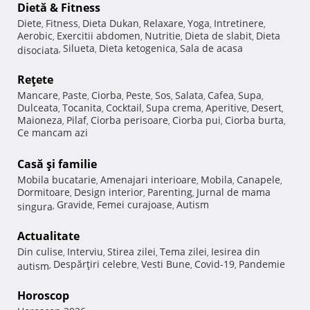
Dietă & Fitness
Diete
Fitness
Dieta Dukan
Relaxare
Yoga
Intretinere
,
,
,
,
,
,
Aerobic
Exercitii abdomen
Nutritie
Dieta de slabit
Dieta
,
,
,
,
Silueta
Dieta ketogenica
Sala de acasa
disociata
,
,
,
Reţete
Mancare
Paste
Ciorba
Peste
Sos
Salata
Cafea
Supa
,
,
,
,
,
,
,
,
Dulceata
Tocanita
Cocktail
Supa crema
Aperitive
Desert
,
,
,
,
,
,
Maioneza
Pilaf
Ciorba perisoare
Ciorba pui
Ciorba burta
,
,
,
,
,
Ce mancam azi
Casă şi familie
Mobila bucatarie
Amenajari interioare
Mobila
Canapele
,
,
,
,
Dormitoare
Design interior
Parenting
Jurnal de mama
,
,
,
Gravide
Femei curajoase
Autism
singura
,
,
,
Actualitate
Din culise
Interviu
Stirea zilei
Tema zilei
Iesirea din
,
,
,
,
Despărţiri celebre
Vesti Bune
Covid-19
Pandemie
autism
,
,
,
,
Horoscop