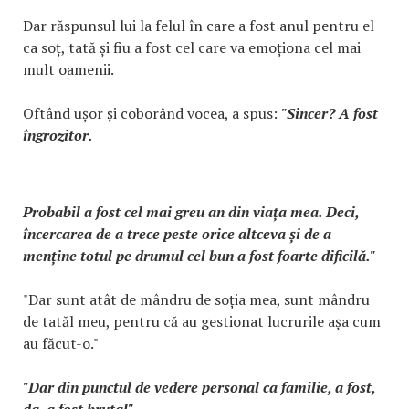
Dar răspunsul lui la felul în care a fost anul pentru el
ca soț, tată și fiu a fost cel care va emoționa cel mai
mult oamenii.
Oftând ușor și coborând vocea, a spus:
"Sincer? A fost
îngrozitor.
Probabil a fost cel mai greu an din viața mea. Deci,
încercarea de a trece peste orice altceva și de a
menține totul pe drumul cel bun a fost foarte dificilă."
"Dar sunt atât de mândru de soția mea, sunt mândru
de tatăl meu, pentru că au gestionat lucrurile așa cum
au făcut-o."
"Dar din punctul de vedere personal ca familie, a fost,
da, a fost brutal".