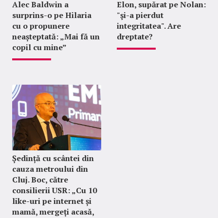
Alec Baldwin a
Elon, supărat pe Nolan:
surprins-o pe Hilaria
"şi-a pierdut
cu o propunere
integritatea". Are
neașteptată: „Mai fă un
dreptate?
copil cu mine”
Ședință cu scântei din
cauza metroului din
Cluj. Boc, către
consilierii USR: „Cu 10
like-uri pe internet și
mamă, mergeți acasă,