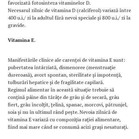
favorizată fotosinteza vitaminelor D.
Necesarul zilnic de vitamina D (calciferol) variază între
400 u.i./ zi la adultul fără nevoi speciale și 800 u.i./ zi la
gravide.
Vitamina E.
Manifestările clinice ale carenței de vitamina E sunt:
pubertatea întârziată, dismenoree (menstruație
dureroasă), avort spontan, sterilitate și impotență,
tulburări hepatice și de fragilitate capilară.
Regimul alimentar în această situație trebuie să
conțină pâine din tărâțe de grâu și de secară, grâu
fiert, grâu încolțit, țelină, spanac, morcovi, pătrunjel,
soia și nu în ultimul rând pește. Nevoia zilnică de
vitamina E variază cu compoziția rației alimentare,
fiind mai mare când se consumă acizi grași nesaturați.