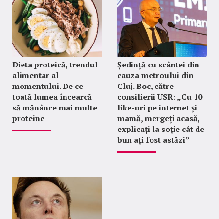
Dieta proteică, trendul
Ședință cu scântei din
alimentar al
cauza metroului din
momentului. De ce
Cluj. Boc, către
toată lumea încearcă
consilierii USR: „Cu 10
să mănânce mai multe
like-uri pe internet și
proteine
mamă, mergeți acasă,
explicați la soție cât de
bun ați fost astăzi”