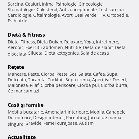
Sarcina
Ceaiuri
Inima
Psihologie
Ginecologie
,
,
,
,
,
Stomatologie
Colesterol
Anticonceptionale
Test sarcina
,
,
,
,
Cardiologie
Oftalmologie
Avort
Ceai verde
HIV
Ortopedie
,
,
,
,
,
,
Psihiatrie
Dietă & Fitness
Diete
Fitness
Dieta Dukan
Relaxare
Yoga
Intretinere
,
,
,
,
,
,
Aerobic
Exercitii abdomen
Nutritie
Dieta de slabit
Dieta
,
,
,
,
Silueta
Dieta ketogenica
Sala de acasa
disociata
,
,
,
Reţete
Mancare
Paste
Ciorba
Peste
Sos
Salata
Cafea
Supa
,
,
,
,
,
,
,
,
Dulceata
Tocanita
Cocktail
Supa crema
Aperitive
Desert
,
,
,
,
,
,
Maioneza
Pilaf
Ciorba perisoare
Ciorba pui
Ciorba burta
,
,
,
,
,
Ce mancam azi
Casă şi familie
Mobila bucatarie
Amenajari interioare
Mobila
Canapele
,
,
,
,
Dormitoare
Design interior
Parenting
Jurnal de mama
,
,
,
Gravide
Femei curajoase
Autism
singura
,
,
,
Actualitate