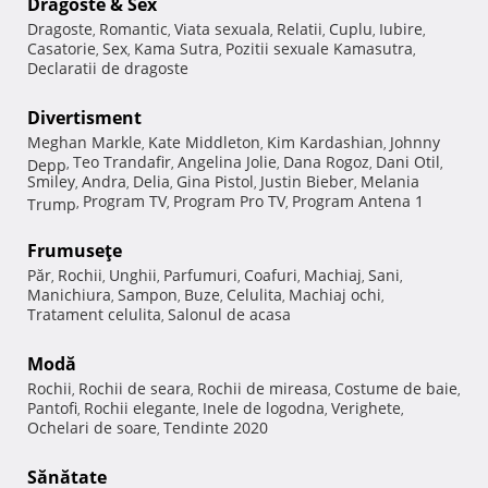
Dragoste & Sex
Dragoste
Romantic
Viata sexuala
Relatii
Cuplu
Iubire
,
,
,
,
,
,
Casatorie
Sex
Kama Sutra
Pozitii sexuale Kamasutra
,
,
,
,
Declaratii de dragoste
Divertisment
Meghan Markle
Kate Middleton
Kim Kardashian
Johnny
,
,
,
Teo Trandafir
Angelina Jolie
Dana Rogoz
Dani Otil
Depp
,
,
,
,
,
Smiley
Andra
Delia
Gina Pistol
Justin Bieber
Melania
,
,
,
,
,
Program TV
Program Pro TV
Program Antena 1
Trump
,
,
,
Frumuseţe
Păr
Rochii
Unghii
Parfumuri
Coafuri
Machiaj
Sani
,
,
,
,
,
,
,
Manichiura
Sampon
Buze
Celulita
Machiaj ochi
,
,
,
,
,
Tratament celulita
Salonul de acasa
,
Modă
Rochii
Rochii de seara
Rochii de mireasa
Costume de baie
,
,
,
,
Pantofi
Rochii elegante
Inele de logodna
Verighete
,
,
,
,
Ochelari de soare
Tendinte 2020
,
Sănătate