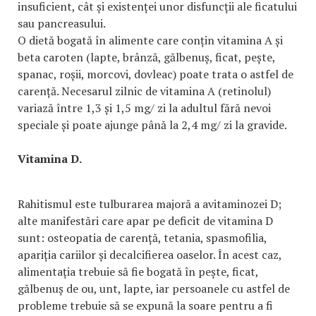
insuficient, cât și existenței unor disfuncții ale ficatului
sau pancreasului.
O dietă bogată în alimente care conțin vitamina A și
beta caroten (lapte, brânză, gălbenuș, ficat, pește,
spanac, roșii, morcovi, dovleac) poate trata o astfel de
carență. Necesarul zilnic de vitamina A (retinolul)
variază între 1,3 și 1,5 mg/ zi la adultul fără nevoi
speciale și poate ajunge până la 2,4 mg/ zi la gravide.
Vitamina D.
Rahitismul este tulburarea majoră a avitaminozei D;
alte manifestări care apar pe deficit de vitamina D
sunt: osteopatia de carență, tetania, spasmofilia,
apariția cariilor și decalcifierea oaselor. În acest caz,
alimentația trebuie să fie bogată în pește, ficat,
gălbenuș de ou, unt, lapte, iar persoanele cu astfel de
probleme trebuie să se expună la soare pentru a fi