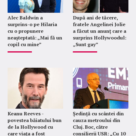
Alec Baldwin a
După ani de tăcere,
surprins-o pe Hilaria
fratele Angelinei Jolie
cu o propunere
a făcut un anunț care a
neașteptată: „Mai fă un
surprins Hollywoodul:
copil cu mine”
„Sunt gay”
Keanu Reeves -
Ședință cu scântei din
povestea băiatului bun
cauza metroului din
de la Hollywood cu
Cluj. Boc, către
care viața a fost
consilierii USR: „Cu 10