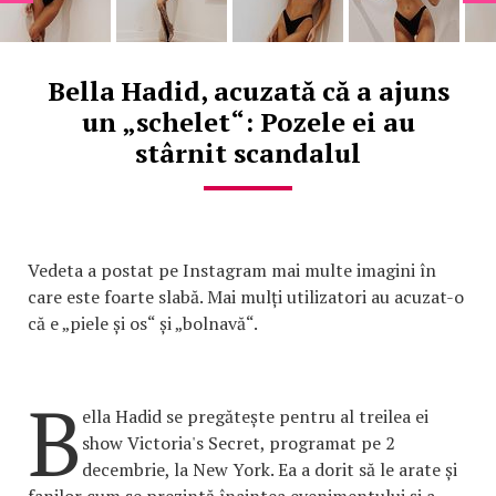
Bella Hadid, acuzată că a ajuns
un „schelet“: Pozele ei au
stârnit scandalul
Vedeta a postat pe Instagram mai multe imagini în
care este foarte slabă. Mai mulți utilizatori au acuzat-o
că e „piele și os“ și „bolnavă“.
B
ella Hadid se pregătește pentru al treilea ei
show Victoria's Secret, programat pe 2
decembrie, la New York. Ea a dorit să le arate și
fanilor cum se prezintă înaintea evenimentului și a