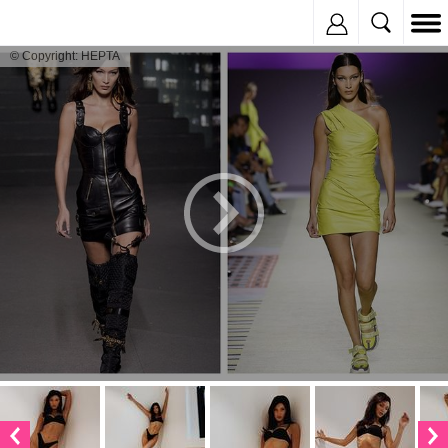
Inregistreaza
© Copyright: HEPTA