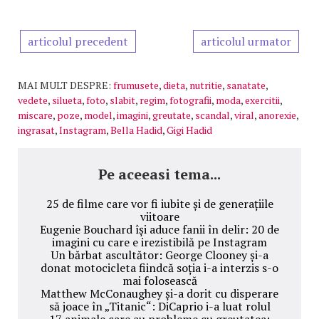
articolul precedent
articolul urmator
MAI MULT DESPRE:
frumusete
,
dieta
,
nutritie
,
sanatate
,
vedete
,
silueta
,
foto
,
slabit
,
regim
,
fotografii
,
moda
,
exercitii
,
miscare
,
poze
,
model
,
imagini
,
greutate
,
scandal
,
viral
,
anorexie
,
ingrasat
,
Instagram
,
Bella Hadid
,
Gigi Hadid
Pe aceeasi tema...
25 de filme care vor fi iubite și de generațiile
viitoare
Eugenie Bouchard își aduce fanii în delir: 20 de
imagini cu care e irezistibilă pe Instagram
Un bărbat ascultător: George Clooney și-a
donat motocicleta fiindcă soția i-a interzis s-o
mai folosească
Matthew McConaughey și-a dorit cu disperare
să joace în „Titanic“: DiCaprio i-a luat rolul
17 animale care au probleme cu greutatea: