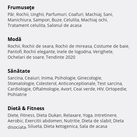
Frumuseţe
Păr
Rochii
Unghii
Parfumuri
Coafuri
Machiaj
Sani
,
,
,
,
,
,
,
Manichiura
Sampon
Buze
Celulita
Machiaj ochi
,
,
,
,
,
Tratament celulita
Salonul de acasa
,
Modă
Rochii
Rochii de seara
Rochii de mireasa
Costume de baie
,
,
,
,
Pantofi
Rochii elegante
Inele de logodna
Verighete
,
,
,
,
Ochelari de soare
Tendinte 2020
,
Sănătate
Sarcina
Ceaiuri
Inima
Psihologie
Ginecologie
,
,
,
,
,
Stomatologie
Colesterol
Anticonceptionale
Test sarcina
,
,
,
,
Cardiologie
Oftalmologie
Avort
Ceai verde
HIV
Ortopedie
,
,
,
,
,
,
Psihiatrie
Dietă & Fitness
Diete
Fitness
Dieta Dukan
Relaxare
Yoga
Intretinere
,
,
,
,
,
,
Aerobic
Exercitii abdomen
Nutritie
Dieta de slabit
Dieta
,
,
,
,
Silueta
Dieta ketogenica
Sala de acasa
disociata
,
,
,