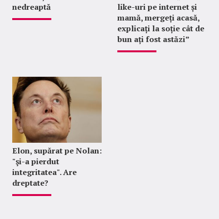
nedreaptă
like-uri pe internet și
mamă, mergeți acasă,
explicați la soție cât de
bun ați fost astăzi”
Elon, supărat pe Nolan:
"şi-a pierdut
integritatea". Are
dreptate?