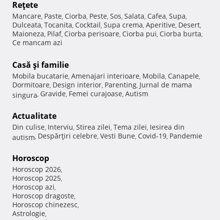
Reţete
Mancare
Paste
Ciorba
Peste
Sos
Salata
Cafea
Supa
,
,
,
,
,
,
,
,
Dulceata
Tocanita
Cocktail
Supa crema
Aperitive
Desert
,
,
,
,
,
,
Maioneza
Pilaf
Ciorba perisoare
Ciorba pui
Ciorba burta
,
,
,
,
,
Ce mancam azi
Casă şi familie
Mobila bucatarie
Amenajari interioare
Mobila
Canapele
,
,
,
,
Dormitoare
Design interior
Parenting
Jurnal de mama
,
,
,
Gravide
Femei curajoase
Autism
singura
,
,
,
Actualitate
Din culise
Interviu
Stirea zilei
Tema zilei
Iesirea din
,
,
,
,
Despărţiri celebre
Vesti Bune
Covid-19
Pandemie
autism
,
,
,
,
Horoscop
Horoscop 2026
,
Horoscop 2025
,
Horoscop azi
,
Horoscop dragoste
,
Horoscop chinezesc
,
Astrologie
,