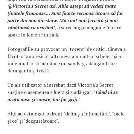
@Victoria's Secret azi. Abia aștept să vedeți toate
ținutele frumoase... Sunt foarte recunoscătoare să fac
parte din nou din show. Mă simt mai fericită și mai
sănătoasă ca oricând"
, a scris lângă imaginile în care
apare în lenjerie intimă.
Fotografiile au provocat un "torent" de critici. Cineva a
făcut-o "anorexică", altcineva a numit-o "schelet" și a
îndemnat-o să mănânce un sandviș, adăugând că e
deranjantă și tristă.
Un alt utilizator a întrebat dacă Victoria's Secret
susține o asemenea siluetă și a adăugat:
"Când ni se
arată oase și coaste, îmi fac griji."
Alții au catalogat-o drept "definiția înfometării", "piele
și os" și "dezgustătoare".