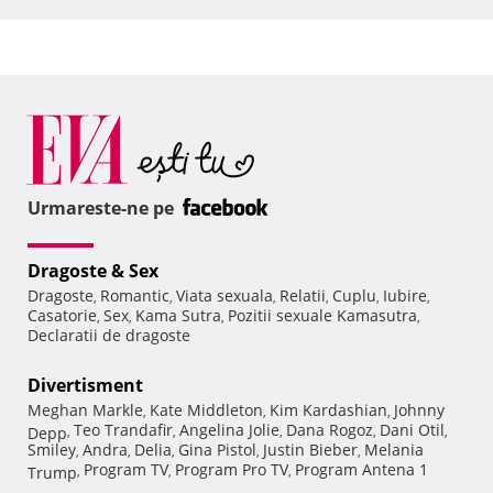
Urmareste-ne pe
Dragoste & Sex
Dragoste
Romantic
Viata sexuala
Relatii
Cuplu
Iubire
,
,
,
,
,
,
Casatorie
Sex
Kama Sutra
Pozitii sexuale Kamasutra
,
,
,
,
Declaratii de dragoste
Divertisment
Meghan Markle
Kate Middleton
Kim Kardashian
Johnny
,
,
,
Teo Trandafir
Angelina Jolie
Dana Rogoz
Dani Otil
Depp
,
,
,
,
,
Smiley
Andra
Delia
Gina Pistol
Justin Bieber
Melania
,
,
,
,
,
Program TV
Program Pro TV
Program Antena 1
Trump
,
,
,