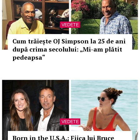
VEDETE
Cum trăiește OJ Simpson la 25 de ani
după crima secolului: „Mi-am plătit
pedeapsa“
VEDETE
Born in the U.S.A.: Fiica lui Bruce