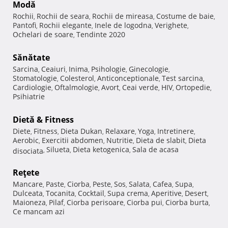
Modă
Rochii
Rochii de seara
Rochii de mireasa
Costume de baie
,
,
,
,
Pantofi
Rochii elegante
Inele de logodna
Verighete
,
,
,
,
Ochelari de soare
Tendinte 2020
,
Sănătate
Sarcina
Ceaiuri
Inima
Psihologie
Ginecologie
,
,
,
,
,
Stomatologie
Colesterol
Anticonceptionale
Test sarcina
,
,
,
,
Cardiologie
Oftalmologie
Avort
Ceai verde
HIV
Ortopedie
,
,
,
,
,
,
Psihiatrie
Dietă & Fitness
Diete
Fitness
Dieta Dukan
Relaxare
Yoga
Intretinere
,
,
,
,
,
,
Aerobic
Exercitii abdomen
Nutritie
Dieta de slabit
Dieta
,
,
,
,
Silueta
Dieta ketogenica
Sala de acasa
disociata
,
,
,
Reţete
Mancare
Paste
Ciorba
Peste
Sos
Salata
Cafea
Supa
,
,
,
,
,
,
,
,
Dulceata
Tocanita
Cocktail
Supa crema
Aperitive
Desert
,
,
,
,
,
,
Maioneza
Pilaf
Ciorba perisoare
Ciorba pui
Ciorba burta
,
,
,
,
,
Ce mancam azi