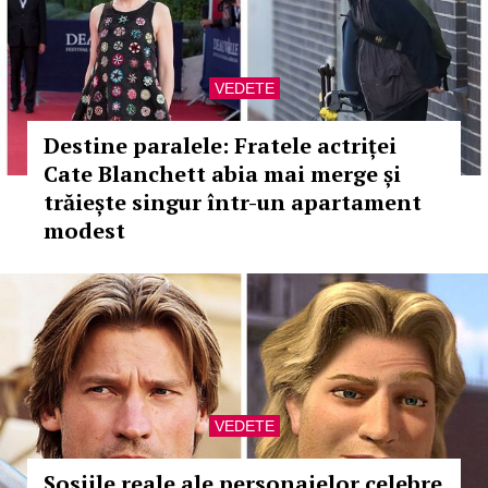
VEDETE
Destine paralele: Fratele actriței
Cate Blanchett abia mai merge și
trăiește singur într-un apartament
modest
VEDETE
Sosiile reale ale personajelor celebre