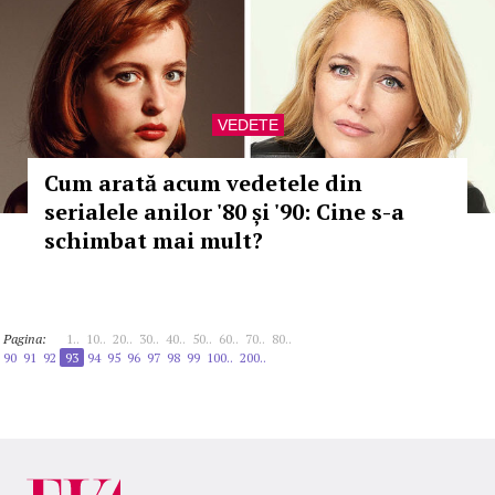
VEDETE
Cum arată acum vedetele din
serialele anilor '80 și '90: Cine s-a
schimbat mai mult?
Pagina:
1..
10..
20..
30..
40..
50..
60..
70..
80..
90
91
92
93
94
95
96
97
98
99
100..
200..