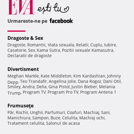
Urmareste-ne pe
Dragoste & Sex
Dragoste
Romantic
Viata sexuala
Relatii
Cuplu
Iubire
,
,
,
,
,
,
Casatorie
Sex
Kama Sutra
Pozitii sexuale Kamasutra
,
,
,
,
Declaratii de dragoste
Divertisment
Meghan Markle
Kate Middleton
Kim Kardashian
Johnny
,
,
,
Teo Trandafir
Angelina Jolie
Dana Rogoz
Dani Otil
Depp
,
,
,
,
,
Smiley
Andra
Delia
Gina Pistol
Justin Bieber
Melania
,
,
,
,
,
Program TV
Program Pro TV
Program Antena 1
Trump
,
,
,
Frumuseţe
Păr
Rochii
Unghii
Parfumuri
Coafuri
Machiaj
Sani
,
,
,
,
,
,
,
Manichiura
Sampon
Buze
Celulita
Machiaj ochi
,
,
,
,
,
Tratament celulita
Salonul de acasa
,