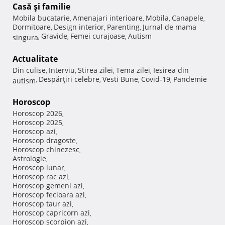
Casă şi familie
Mobila bucatarie
Amenajari interioare
Mobila
Canapele
,
,
,
,
Dormitoare
Design interior
Parenting
Jurnal de mama
,
,
,
Gravide
Femei curajoase
Autism
singura
,
,
,
Actualitate
Din culise
Interviu
Stirea zilei
Tema zilei
Iesirea din
,
,
,
,
Despărţiri celebre
Vesti Bune
Covid-19
Pandemie
autism
,
,
,
,
Horoscop
Horoscop 2026
,
Horoscop 2025
,
Horoscop azi
,
Horoscop dragoste
,
Horoscop chinezesc
,
Astrologie
,
Horoscop lunar
,
Horoscop rac azi
,
Horoscop gemeni azi
,
Horoscop fecioara azi
,
Horoscop taur azi
,
Horoscop capricorn azi
,
Horoscop scorpion azi
,