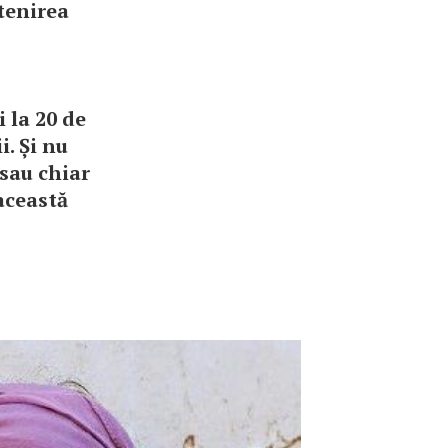
tenirea
i la 20 de
. Și nu
 sau chiar
această