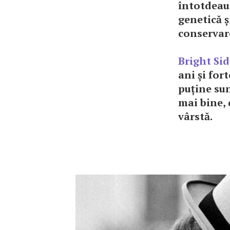
întotdeau
genetică ș
conservar
Bright Sid
ani și for
puține sun
mai bine, 
vârstă.