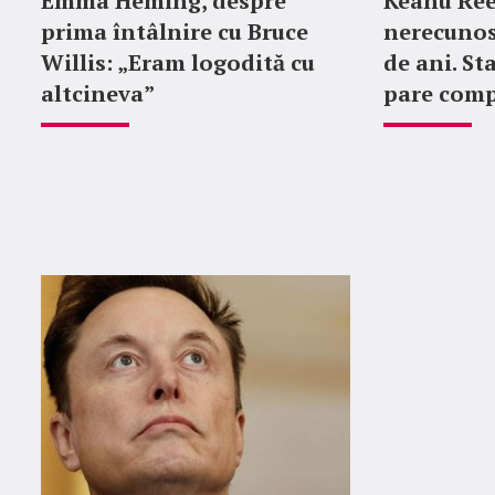
Emma Heming, despre
Keanu Ree
prima întâlnire cu Bruce
nerecunos
Willis: „Eram logodită cu
de ani. St
altcineva”
pare comp