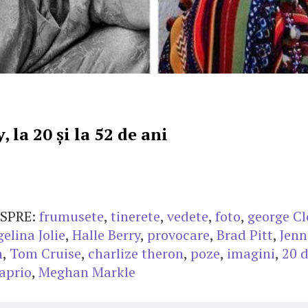
, la 20 și la 52 de ani
SPRE:
frumusete
,
tinerete
,
vedete
,
foto
,
george C
elina Jolie
,
Halle Berry
,
provocare
,
Brad Pitt
,
Jenn
n
,
Tom Cruise
,
charlize theron
,
poze
,
imagini
,
20 d
aprio
,
Meghan Markle