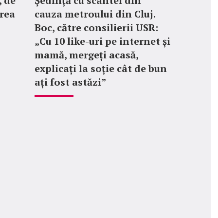
 de
Ședință cu scântei din
rea
cauza metroului din Cluj.
Boc, către consilierii USR:
„Cu 10 like-uri pe internet și
mamă, mergeți acasă,
explicați la soție cât de bun
ați fost astăzi”