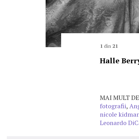
1
din
21
Halle Berry
MAI MULT DE
fotografii
,
Ang
nicole kidma
Leonardo DiC