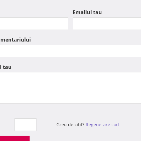
Emailul tau
omentariului
l tau
Greu de citit?
Regenerare cod