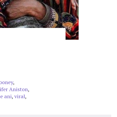
looney
,
ifer Aniston
,
e ani
,
viral
,