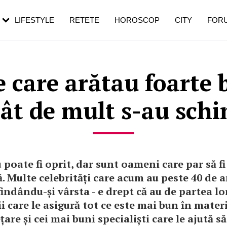
rezești mai des
Cât durează, cum te pregătești și cât
i în vârstă
de dureroasă este investigația
LIFESTYLE
RETETE
HOROSCOP
CITY
FOR
 care arătau foarte 
Cât de mult s-au sch
poate fi oprit, dar sunt oameni care par să fi 
. Multe celebrități care acum au peste 40 de a
findându-și vârsta - e drept că au de partea lo
i care le asigură tot ce este mai bun în mater
are și cei mai buni specialiști care le ajută să