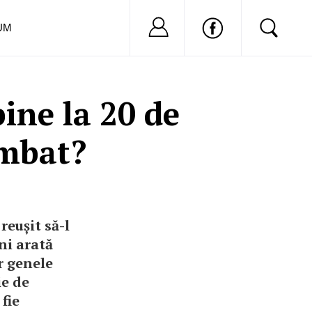
Nu ai cont?
Inregistreaza-
UM
bine la 20 de
imbat?
reușit să-l
ni arată
r genele
ie de
 fie