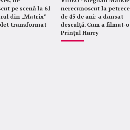
ves, de
VIDEO - Meghan Markle,
cut pe scenă la 61
nerecunoscut la petrece
arul din „Matrix”
de 45 de ani: a dansat
let transformat
desculță. Cum a filmat-o
Prințul Harry