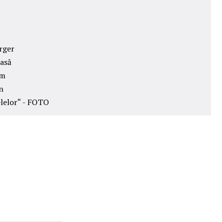
urger
oasă
am
n
elelor“ - FOTO