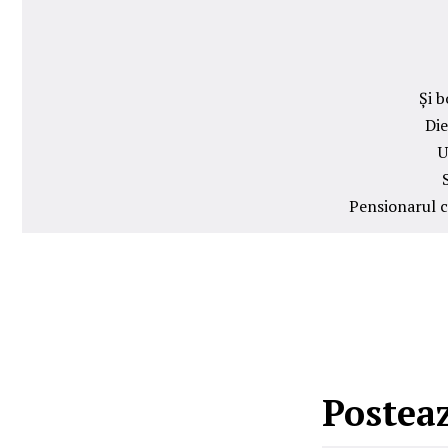
Și b
Die
U
Pensionarul c
Postea