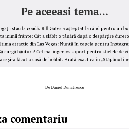
Pe aceeasi tema...
ogații stau la coadă: Bill Gates a așteptat la rând pentru un b
ta inimii frânte: Cât a slăbit o tânără după o despărțire durer
ltima atracție din Las Vegas: Nuntă în capela pentru Instagr
Să curgă băutura! Cel mai ingenios suport pentru sticlele de vi
are și-a făcut o casă de hobbit: Arată exact ca în „Stăpânul in
De
Daniel Dumitrescu
za comentariu