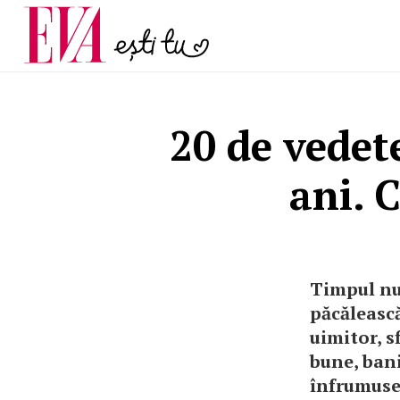
și 60 de ani. De ce te t
Carieră
pe măsură ce înaintez
Actualitate
20 de vedete
ani. 
Timpul nu 
păcălească
uimitor, s
bune, bani
înfrumuseț