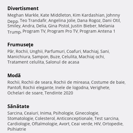
Divertisment
Meghan Markle
Kate Middleton
Kim Kardashian
Johnny
,
,
,
Teo Trandafir
Angelina Jolie
Dana Rogoz
Dani Otil
Depp
,
,
,
,
,
Smiley
Andra
Delia
Gina Pistol
Justin Bieber
Melania
,
,
,
,
,
Program TV
Program Pro TV
Program Antena 1
Trump
,
,
,
Frumuseţe
Păr
Rochii
Unghii
Parfumuri
Coafuri
Machiaj
Sani
,
,
,
,
,
,
,
Manichiura
Sampon
Buze
Celulita
Machiaj ochi
,
,
,
,
,
Tratament celulita
Salonul de acasa
,
Modă
Rochii
Rochii de seara
Rochii de mireasa
Costume de baie
,
,
,
,
Pantofi
Rochii elegante
Inele de logodna
Verighete
,
,
,
,
Ochelari de soare
Tendinte 2020
,
Sănătate
Sarcina
Ceaiuri
Inima
Psihologie
Ginecologie
,
,
,
,
,
Stomatologie
Colesterol
Anticonceptionale
Test sarcina
,
,
,
,
Cardiologie
Oftalmologie
Avort
Ceai verde
HIV
Ortopedie
,
,
,
,
,
,
Psihiatrie