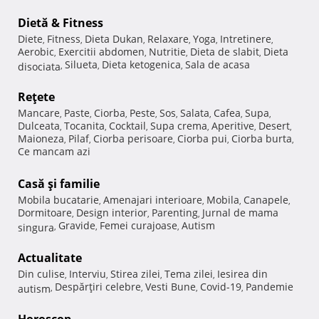
Dietă & Fitness
Diete
Fitness
Dieta Dukan
Relaxare
Yoga
Intretinere
,
,
,
,
,
,
Aerobic
Exercitii abdomen
Nutritie
Dieta de slabit
Dieta
,
,
,
,
Silueta
Dieta ketogenica
Sala de acasa
disociata
,
,
,
Reţete
Mancare
Paste
Ciorba
Peste
Sos
Salata
Cafea
Supa
,
,
,
,
,
,
,
,
Dulceata
Tocanita
Cocktail
Supa crema
Aperitive
Desert
,
,
,
,
,
,
Maioneza
Pilaf
Ciorba perisoare
Ciorba pui
Ciorba burta
,
,
,
,
,
Ce mancam azi
Casă şi familie
Mobila bucatarie
Amenajari interioare
Mobila
Canapele
,
,
,
,
Dormitoare
Design interior
Parenting
Jurnal de mama
,
,
,
Gravide
Femei curajoase
Autism
singura
,
,
,
Actualitate
Din culise
Interviu
Stirea zilei
Tema zilei
Iesirea din
,
,
,
,
Despărţiri celebre
Vesti Bune
Covid-19
Pandemie
autism
,
,
,
,