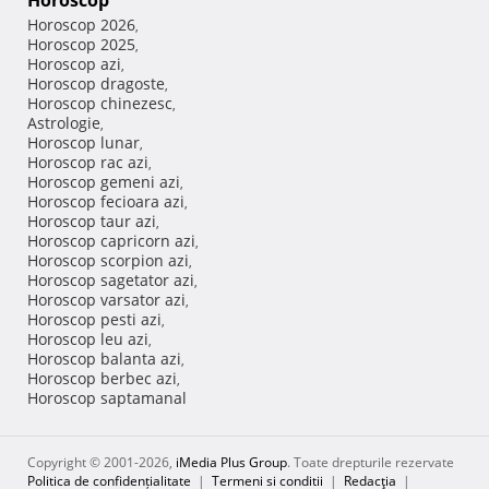
Horoscop
Horoscop 2026
,
Horoscop 2025
,
Horoscop azi
,
Horoscop dragoste
,
Horoscop chinezesc
,
Astrologie
,
Horoscop lunar
,
Horoscop rac azi
,
Horoscop gemeni azi
,
Horoscop fecioara azi
,
Horoscop taur azi
,
Horoscop capricorn azi
,
Horoscop scorpion azi
,
Horoscop sagetator azi
,
Horoscop varsator azi
,
Horoscop pesti azi
,
Horoscop leu azi
,
Horoscop balanta azi
,
Horoscop berbec azi
,
Horoscop saptamanal
Copyright © 2001-2026,
iMedia Plus Group
. Toate drepturile rezervate
Politica de confidențialitate
|
Termeni si conditii
|
Redacţia
|