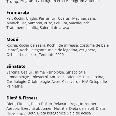
Program TV
Program Pro TV
Program Antena 1
Trump
,
,
,
Frumuseţe
Păr
Rochii
Unghii
Parfumuri
Coafuri
Machiaj
Sani
,
,
,
,
,
,
,
Manichiura
Sampon
Buze
Celulita
Machiaj ochi
,
,
,
,
,
Tratament celulita
Salonul de acasa
,
Modă
Rochii
Rochii de seara
Rochii de mireasa
Costume de baie
,
,
,
,
Pantofi
Rochii elegante
Inele de logodna
Verighete
,
,
,
,
Ochelari de soare
Tendinte 2020
,
Sănătate
Sarcina
Ceaiuri
Inima
Psihologie
Ginecologie
,
,
,
,
,
Stomatologie
Colesterol
Anticonceptionale
Test sarcina
,
,
,
,
Cardiologie
Oftalmologie
Avort
Ceai verde
HIV
Ortopedie
,
,
,
,
,
,
Psihiatrie
Dietă & Fitness
Diete
Fitness
Dieta Dukan
Relaxare
Yoga
Intretinere
,
,
,
,
,
,
Aerobic
Exercitii abdomen
Nutritie
Dieta de slabit
Dieta
,
,
,
,
Silueta
Dieta ketogenica
Sala de acasa
disociata
,
,
,