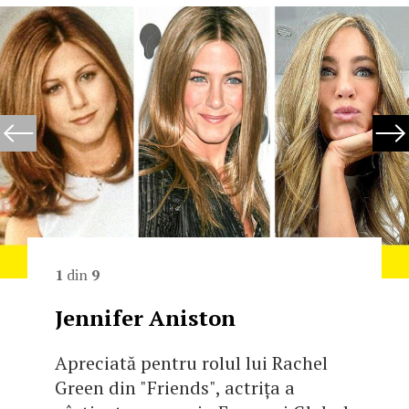
1
din
9
Jennifer Aniston
Apreciată pentru rolul lui Rachel
Green din "Friends", actrița a