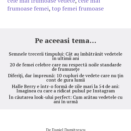
cele mai frumoase vedete
,
cele mai
frumoase femei
,
top femei frumoase
Pe aceeasi tema...
Semnele trecerii timpului: Cât au îmbătrânit vedetele
în ultimii ani
20 de femei celebre care nu respectă noile standarde
de frumusețe
Diferiți, dar împreună: 10 cupluri de vedete care nu țin
cont de gura lumii
Halle Berry e într-o formă de zile mari la 54 de ani:
Imaginea cu care a ridicat pulsul pe Instagram
În căutarea look-ului perfect: Cum arătau vedetele cu
ani în urmă
De
Daniel Dumitrescu