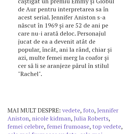
câștigat un premiu Emmy și Globul
de Aur pentru interpretarea sa în
acest serial. Jennifer Aniston s-a
născut în 1969 și are 52 de ani pe
care nu-i arată deloc. Personajul
jucat de ea a devenit atât de
popular, încât, ani la rând, chiar și
azi, multe femei merg la coafor și
cer să li se aranjeze părul în stilul
"Rachel".
MAI MULT DESPRE:
vedete
,
foto
,
Jennifer
Aniston
,
nicole kidman
,
Julia Roberts
,
femei celebre
,
femei frumoase
,
top vedete
,