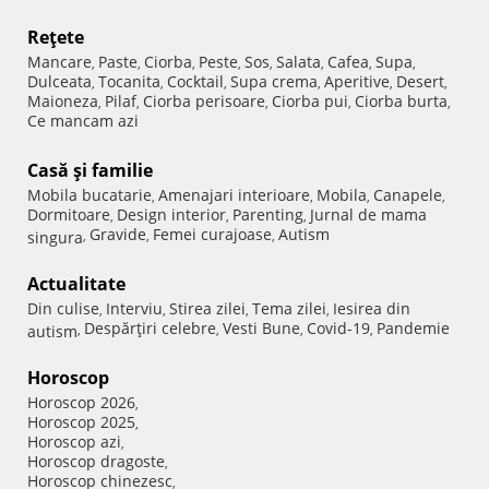
Reţete
Mancare
Paste
Ciorba
Peste
Sos
Salata
Cafea
Supa
,
,
,
,
,
,
,
,
Dulceata
Tocanita
Cocktail
Supa crema
Aperitive
Desert
,
,
,
,
,
,
Maioneza
Pilaf
Ciorba perisoare
Ciorba pui
Ciorba burta
,
,
,
,
,
Ce mancam azi
Casă şi familie
Mobila bucatarie
Amenajari interioare
Mobila
Canapele
,
,
,
,
Dormitoare
Design interior
Parenting
Jurnal de mama
,
,
,
Gravide
Femei curajoase
Autism
singura
,
,
,
Actualitate
Din culise
Interviu
Stirea zilei
Tema zilei
Iesirea din
,
,
,
,
Despărţiri celebre
Vesti Bune
Covid-19
Pandemie
autism
,
,
,
,
Horoscop
Horoscop 2026
,
Horoscop 2025
,
Horoscop azi
,
Horoscop dragoste
,
Horoscop chinezesc
,