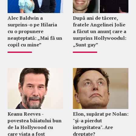
Alec Baldwin a
După ani de tăcere,
surprins-o pe Hilaria
fratele Angelinei Jolie
cu o propunere
a făcut un anunț care a
neașteptată: „Mai fă un
surprins Hollywoodul:
copil cu mine”
„Sunt gay”
Keanu Reeves -
Elon, supărat pe Nolan:
povestea băiatului bun
"şi-a pierdut
de la Hollywood cu
integritatea". Are
care viața a fost
dreptate?