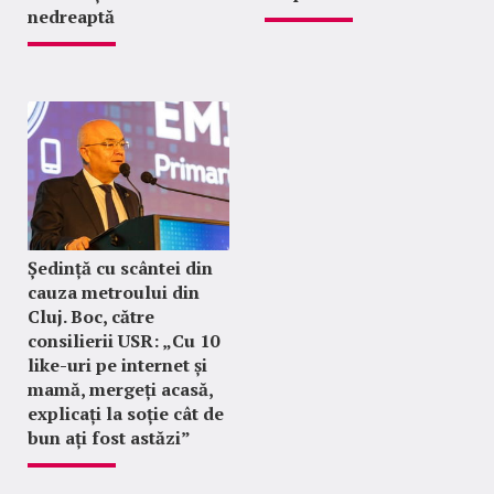
nedreaptă
Ședință cu scântei din
cauza metroului din
Cluj. Boc, către
consilierii USR: „Cu 10
like-uri pe internet și
mamă, mergeți acasă,
explicați la soție cât de
bun ați fost astăzi”