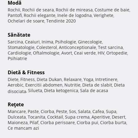
Modă
Rochii
Rochii de seara
Rochii de mireasa
Costume de baie
,
,
,
,
Pantofi
Rochii elegante
Inele de logodna
Verighete
,
,
,
,
Ochelari de soare
Tendinte 2020
,
Sănătate
Sarcina
Ceaiuri
Inima
Psihologie
Ginecologie
,
,
,
,
,
Stomatologie
Colesterol
Anticonceptionale
Test sarcina
,
,
,
,
Cardiologie
Oftalmologie
Avort
Ceai verde
HIV
Ortopedie
,
,
,
,
,
,
Psihiatrie
Dietă & Fitness
Diete
Fitness
Dieta Dukan
Relaxare
Yoga
Intretinere
,
,
,
,
,
,
Aerobic
Exercitii abdomen
Nutritie
Dieta de slabit
Dieta
,
,
,
,
Silueta
Dieta ketogenica
Sala de acasa
disociata
,
,
,
Reţete
Mancare
Paste
Ciorba
Peste
Sos
Salata
Cafea
Supa
,
,
,
,
,
,
,
,
Dulceata
Tocanita
Cocktail
Supa crema
Aperitive
Desert
,
,
,
,
,
,
Maioneza
Pilaf
Ciorba perisoare
Ciorba pui
Ciorba burta
,
,
,
,
,
Ce mancam azi