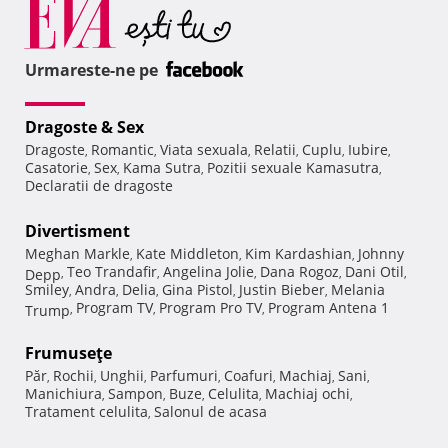
Urmareste-ne pe
Dragoste & Sex
Dragoste
Romantic
Viata sexuala
Relatii
Cuplu
Iubire
,
,
,
,
,
,
Casatorie
Sex
Kama Sutra
Pozitii sexuale Kamasutra
,
,
,
,
Declaratii de dragoste
Divertisment
Meghan Markle
Kate Middleton
Kim Kardashian
Johnny
,
,
,
Teo Trandafir
Angelina Jolie
Dana Rogoz
Dani Otil
Depp
,
,
,
,
,
Smiley
Andra
Delia
Gina Pistol
Justin Bieber
Melania
,
,
,
,
,
Program TV
Program Pro TV
Program Antena 1
Trump
,
,
,
Frumuseţe
Păr
Rochii
Unghii
Parfumuri
Coafuri
Machiaj
Sani
,
,
,
,
,
,
,
Manichiura
Sampon
Buze
Celulita
Machiaj ochi
,
,
,
,
,
Tratament celulita
Salonul de acasa
,