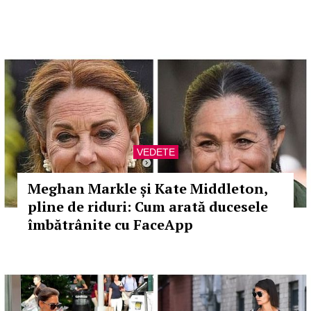
VEDETE
Meghan Markle și Kate Middleton,
pline de riduri: Cum arată ducesele
îmbătrânite cu FaceApp