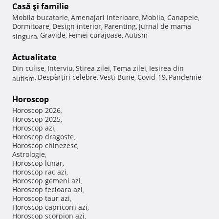
Casă şi familie
Mobila bucatarie
Amenajari interioare
Mobila
Canapele
,
,
,
,
Dormitoare
Design interior
Parenting
Jurnal de mama
,
,
,
Gravide
Femei curajoase
Autism
singura
,
,
,
Actualitate
Din culise
Interviu
Stirea zilei
Tema zilei
Iesirea din
,
,
,
,
Despărţiri celebre
Vesti Bune
Covid-19
Pandemie
autism
,
,
,
,
Horoscop
Horoscop 2026
,
Horoscop 2025
,
Horoscop azi
,
Horoscop dragoste
,
Horoscop chinezesc
,
Astrologie
,
Horoscop lunar
,
Horoscop rac azi
,
Horoscop gemeni azi
,
Horoscop fecioara azi
,
Horoscop taur azi
,
Horoscop capricorn azi
,
Horoscop scorpion azi
,