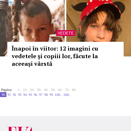
VEDETE
Înapoi în viitor: 12 imagini cu
vedetele și copiii lor, făcute la
aceeași vârstă
Pagina:
1..
10..
20..
30..
40..
50..
60..
70..
80..
90
91
92
93
94
95
96
97
98
99
100..
200..