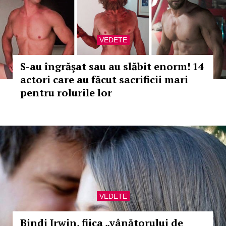
VEDETE
S-au îngrăşat sau au slăbit enorm! 14
actori care au făcut sacrificii mari
pentru rolurile lor
VEDETE
Bindi Irwin, fiica „vânătorului de