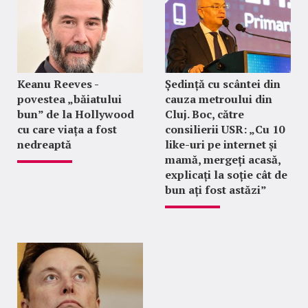
Keanu Reeves -
Ședință cu scântei din
povestea „băiatului
cauza metroului din
bun” de la Hollywood
Cluj. Boc, către
cu care viața a fost
consilierii USR: „Cu 10
nedreaptă
like-uri pe internet și
mamă, mergeți acasă,
explicați la soție cât de
bun ați fost astăzi”