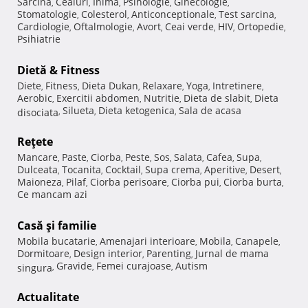
Sarcina
Ceaiuri
Inima
Psihologie
Ginecologie
,
,
,
,
,
Stomatologie
Colesterol
Anticonceptionale
Test sarcina
,
,
,
,
Cardiologie
Oftalmologie
Avort
Ceai verde
HIV
Ortopedie
,
,
,
,
,
,
Psihiatrie
Dietă & Fitness
Diete
Fitness
Dieta Dukan
Relaxare
Yoga
Intretinere
,
,
,
,
,
,
Aerobic
Exercitii abdomen
Nutritie
Dieta de slabit
Dieta
,
,
,
,
Silueta
Dieta ketogenica
Sala de acasa
disociata
,
,
,
Reţete
Mancare
Paste
Ciorba
Peste
Sos
Salata
Cafea
Supa
,
,
,
,
,
,
,
,
Dulceata
Tocanita
Cocktail
Supa crema
Aperitive
Desert
,
,
,
,
,
,
Maioneza
Pilaf
Ciorba perisoare
Ciorba pui
Ciorba burta
,
,
,
,
,
Ce mancam azi
Casă şi familie
Mobila bucatarie
Amenajari interioare
Mobila
Canapele
,
,
,
,
Dormitoare
Design interior
Parenting
Jurnal de mama
,
,
,
Gravide
Femei curajoase
Autism
singura
,
,
,
Actualitate