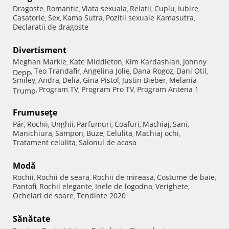
Dragoste
Romantic
Viata sexuala
Relatii
Cuplu
Iubire
,
,
,
,
,
,
Casatorie
Sex
Kama Sutra
Pozitii sexuale Kamasutra
,
,
,
,
Declaratii de dragoste
Divertisment
Meghan Markle
Kate Middleton
Kim Kardashian
Johnny
,
,
,
Teo Trandafir
Angelina Jolie
Dana Rogoz
Dani Otil
Depp
,
,
,
,
,
Smiley
Andra
Delia
Gina Pistol
Justin Bieber
Melania
,
,
,
,
,
Program TV
Program Pro TV
Program Antena 1
Trump
,
,
,
Frumuseţe
Păr
Rochii
Unghii
Parfumuri
Coafuri
Machiaj
Sani
,
,
,
,
,
,
,
Manichiura
Sampon
Buze
Celulita
Machiaj ochi
,
,
,
,
,
Tratament celulita
Salonul de acasa
,
Modă
Rochii
Rochii de seara
Rochii de mireasa
Costume de baie
,
,
,
,
Pantofi
Rochii elegante
Inele de logodna
Verighete
,
,
,
,
Ochelari de soare
Tendinte 2020
,
Sănătate