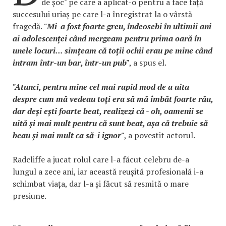
de șoc" pe care a aplicat-o pentru a face față
succesului uriaș pe care l-a înregistrat la o vârstă
fragedă.
"Mi-a fost foarte greu, îndeosebi în ultimii ani
ai adolescenței când mergeam pentru prima oară în
unele locuri... simțeam că toții ochii erau pe mine când
intram într-un bar, într-un pub"
, a spus el.
"Atunci, pentru mine cel mai rapid mod de a uita
despre cum mă vedeau toți era să mă îmbăt foarte rău,
dar deși ești foarte beat, realizezi că - oh, oamenii se
uită și mai mult pentru că sunt beat, așa că trebuie să
beau și mai mult ca să-i ignor"
, a povestit actorul.
Radcliffe a jucat rolul care l-a făcut celebru de-a
lungul a zece ani, iar această reușită profesională i-a
schimbat viața, dar l-a și făcut să resmită o mare
presiune.