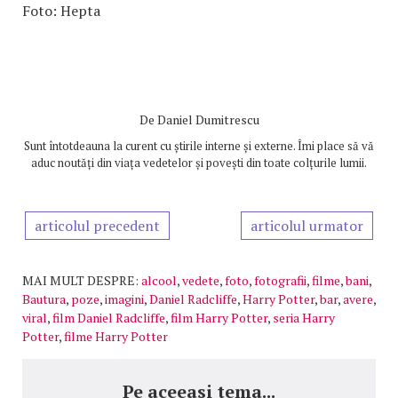
Foto: Hepta
De
Daniel Dumitrescu
Sunt întotdeauna la curent cu știrile interne și externe. Îmi place să vă
aduc noutăți din viața vedetelor și povești din toate colțurile lumii.
articolul precedent
articolul urmator
MAI MULT DESPRE:
alcool
,
vedete
,
foto
,
fotografii
,
filme
,
bani
,
Bautura
,
poze
,
imagini
,
Daniel Radcliffe
,
Harry Potter
,
bar
,
avere
,
viral
,
film Daniel Radcliffe
,
film Harry Potter
,
seria Harry
Potter
,
filme Harry Potter
Pe aceeasi tema...