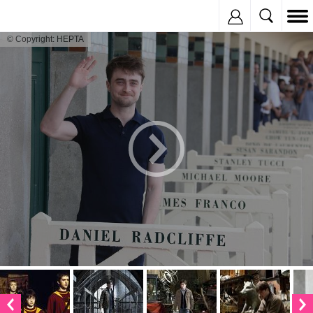
Inregistreaza
© Copyright: HEPTA