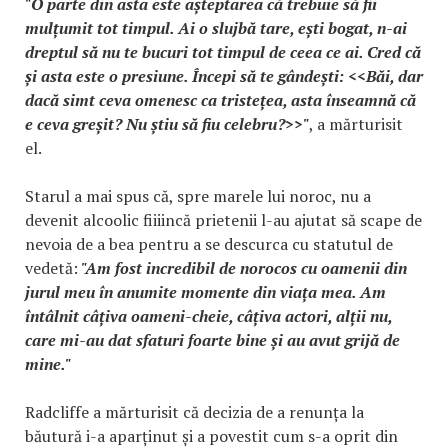
"O parte din asta este așteptarea că trebuie să fii
mulțumit tot timpul. Ai o slujbă tare, ești bogat, n-ai
dreptul să nu te bucuri tot timpul de ceea ce ai. Cred că
și asta este o presiune. Începi să te gândești: <<Băi, dar
dacă simt ceva omenesc ca tristețea, asta înseamnă că
e ceva greșit? Nu știu să fiu celebru?>>"
, a mărturisit
el.
Starul a mai spus că, spre marele lui noroc, nu a
devenit alcoolic fiiiincă prietenii l-au ajutat să scape de
nevoia de a bea pentru a se descurca cu statutul de
vedetă:
"Am fost incredibil de norocos cu oamenii din
jurul meu în anumite momente din viața mea. Am
întâlnit câțiva oameni-cheie, câțiva actori, alții nu,
care mi-au dat sfaturi foarte bine și au avut grijă de
mine."
Radcliffe a mărturisit că decizia de a renunța la
băutură i-a aparținut și a povestit cum s-a oprit din