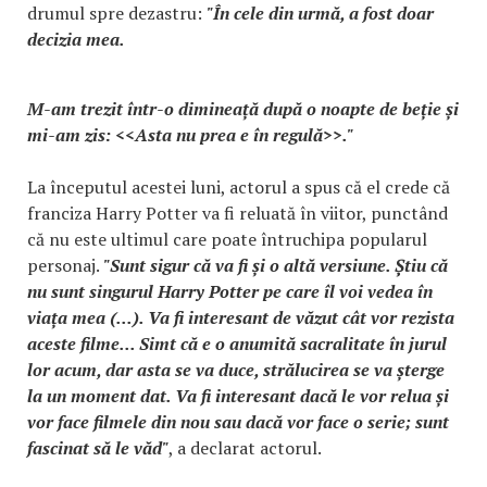
drumul spre dezastru:
"În cele din urmă, a fost doar
decizia mea.
M-am trezit într-o dimineață după o noapte de beție și
mi-am zis: <<Asta nu prea e în regulă>>."
La începutul acestei luni, actorul a spus că el crede că
franciza Harry Potter va fi reluată în viitor, punctând
că nu este ultimul care poate întruchipa popularul
personaj.
"Sunt sigur că va fi și o altă versiune. Știu că
nu sunt singurul Harry Potter pe care îl voi vedea în
viața mea (...). Va fi interesant de văzut cât vor rezista
aceste filme... Simt că e o anumită sacralitate în jurul
lor acum, dar asta se va duce, strălucirea se va șterge
la un moment dat. Va fi interesant dacă le vor relua și
vor face filmele din nou sau dacă vor face o serie; sunt
fascinat să le văd"
, a declarat actorul.