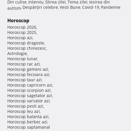
Din culise
Interviu
Stirea zilei
Tema zilei
Iesirea din
,
,
,
,
Despărţiri celebre
Vesti Bune
Covid-19
Pandemie
autism
,
,
,
,
Horoscop
Horoscop 2026
,
Horoscop 2025
,
Horoscop azi
,
Horoscop dragoste
,
Horoscop chinezesc
,
Astrologie
,
Horoscop lunar
,
Horoscop rac azi
,
Horoscop gemeni azi
,
Horoscop fecioara azi
,
Horoscop taur azi
,
Horoscop capricorn azi
,
Horoscop scorpion azi
,
Horoscop sagetator azi
,
Horoscop varsator azi
,
Horoscop pesti azi
,
Horoscop leu azi
,
Horoscop balanta azi
,
Horoscop berbec azi
,
Horoscop saptamanal