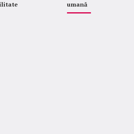
litate
umană