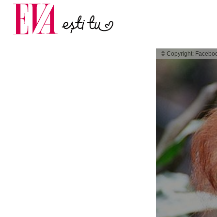
menopauză și când ar t
Carieră
la medic
Actualitate
© Copyright: Facebo