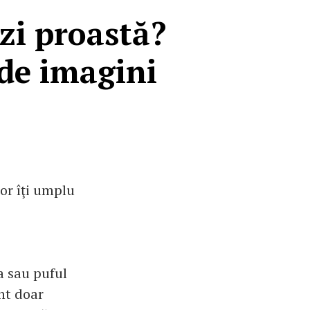
 zi proastă?
 de imagini
lor îţi umplu
a sau puful
unt doar