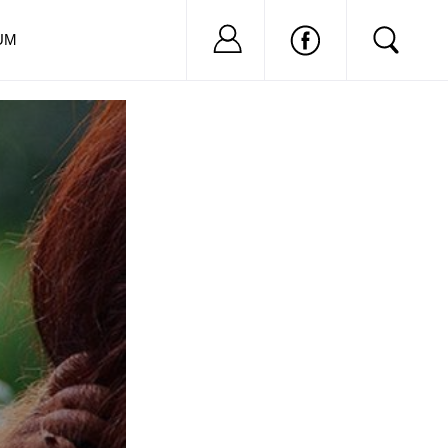
Nu ai cont?
Inregistreaza-
UM