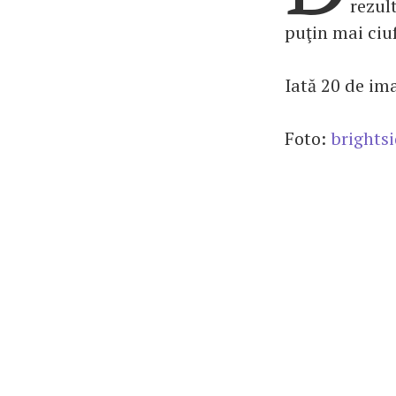
rezul
puţin mai ciuf
Iată 20 de ima
Foto:
brights