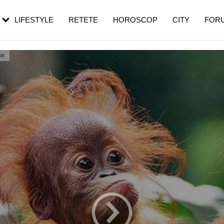
rebui să mergi
și 60 de ani. De ce te trezești mai des
pe măsură ce înaintezi în vârstă
LIFESTYLE
RETETE
HOROSCOP
CITY
FOR
ok