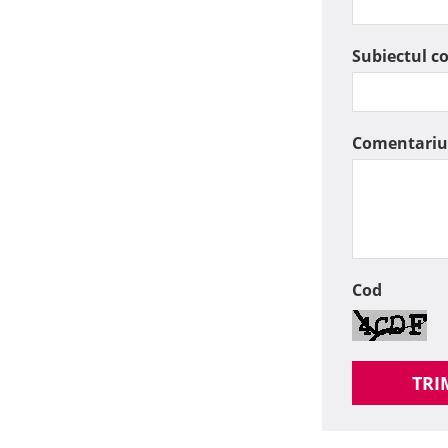
Subiectul c
Comentariu
Cod
TRI