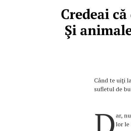
Credeai că 
Şi animale
Când te uiţi l
sufletul de bu
D
ar, n
lor le