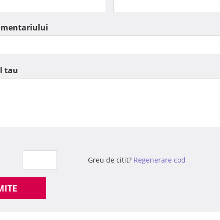
omentariului
l tau
Greu de citit?
Regenerare cod
MITE