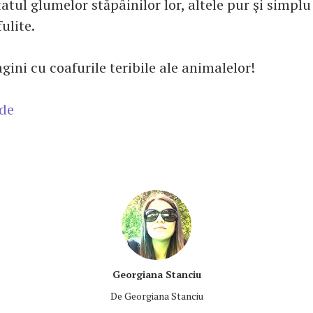
tatul glumelor stăpâinilor lor, altele pur şi simpl
ulite.
gini cu coafurile teribile ale animalelor!
ide
Georgiana Stanciu
De
Georgiana Stanciu