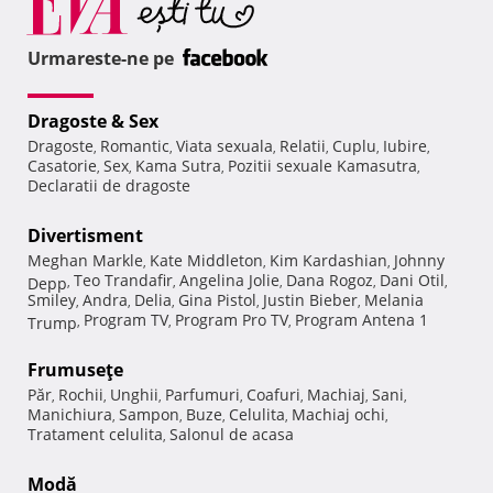
Urmareste-ne pe
Dragoste & Sex
Dragoste
Romantic
Viata sexuala
Relatii
Cuplu
Iubire
,
,
,
,
,
,
Casatorie
Sex
Kama Sutra
Pozitii sexuale Kamasutra
,
,
,
,
Declaratii de dragoste
Divertisment
Meghan Markle
Kate Middleton
Kim Kardashian
Johnny
,
,
,
Teo Trandafir
Angelina Jolie
Dana Rogoz
Dani Otil
Depp
,
,
,
,
,
Smiley
Andra
Delia
Gina Pistol
Justin Bieber
Melania
,
,
,
,
,
Program TV
Program Pro TV
Program Antena 1
Trump
,
,
,
Frumuseţe
Păr
Rochii
Unghii
Parfumuri
Coafuri
Machiaj
Sani
,
,
,
,
,
,
,
Manichiura
Sampon
Buze
Celulita
Machiaj ochi
,
,
,
,
,
Tratament celulita
Salonul de acasa
,
Modă