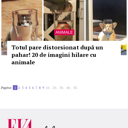
ANIMALE
Totul pare distorsionat după un
pahar! 20 de imagini hilare cu
animale
Pagina:
1
2
3
4
5
6
7
8
9
10..
20..
30..
40..
50..