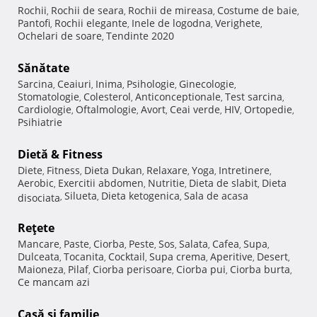
Rochii
Rochii de seara
Rochii de mireasa
Costume de baie
,
,
,
,
Pantofi
Rochii elegante
Inele de logodna
Verighete
,
,
,
,
Ochelari de soare
Tendinte 2020
,
Sănătate
Sarcina
Ceaiuri
Inima
Psihologie
Ginecologie
,
,
,
,
,
Stomatologie
Colesterol
Anticonceptionale
Test sarcina
,
,
,
,
Cardiologie
Oftalmologie
Avort
Ceai verde
HIV
Ortopedie
,
,
,
,
,
,
Psihiatrie
Dietă & Fitness
Diete
Fitness
Dieta Dukan
Relaxare
Yoga
Intretinere
,
,
,
,
,
,
Aerobic
Exercitii abdomen
Nutritie
Dieta de slabit
Dieta
,
,
,
,
Silueta
Dieta ketogenica
Sala de acasa
disociata
,
,
,
Reţete
Mancare
Paste
Ciorba
Peste
Sos
Salata
Cafea
Supa
,
,
,
,
,
,
,
,
Dulceata
Tocanita
Cocktail
Supa crema
Aperitive
Desert
,
,
,
,
,
,
Maioneza
Pilaf
Ciorba perisoare
Ciorba pui
Ciorba burta
,
,
,
,
,
Ce mancam azi
Casă şi familie