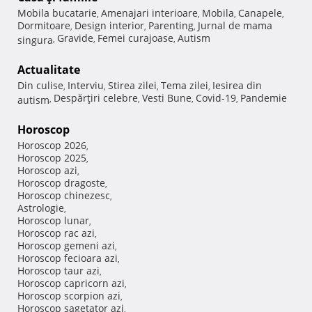
Mobila bucatarie
Amenajari interioare
Mobila
Canapele
,
,
,
,
Dormitoare
Design interior
Parenting
Jurnal de mama
,
,
,
Gravide
Femei curajoase
Autism
singura
,
,
,
Actualitate
Din culise
Interviu
Stirea zilei
Tema zilei
Iesirea din
,
,
,
,
Despărţiri celebre
Vesti Bune
Covid-19
Pandemie
autism
,
,
,
,
Horoscop
Horoscop 2026
,
Horoscop 2025
,
Horoscop azi
,
Horoscop dragoste
,
Horoscop chinezesc
,
Astrologie
,
Horoscop lunar
,
Horoscop rac azi
,
Horoscop gemeni azi
,
Horoscop fecioara azi
,
Horoscop taur azi
,
Horoscop capricorn azi
,
Horoscop scorpion azi
,
Horoscop sagetator azi
,