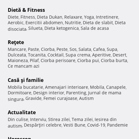
Dietă & Fitness
Diete
Fitness
Dieta Dukan
Relaxare
Yoga
Intretinere
,
,
,
,
,
,
Aerobic
Exercitii abdomen
Nutritie
Dieta de slabit
Dieta
,
,
,
,
Silueta
Dieta ketogenica
Sala de acasa
disociata
,
,
,
Reţete
Mancare
Paste
Ciorba
Peste
Sos
Salata
Cafea
Supa
,
,
,
,
,
,
,
,
Dulceata
Tocanita
Cocktail
Supa crema
Aperitive
Desert
,
,
,
,
,
,
Maioneza
Pilaf
Ciorba perisoare
Ciorba pui
Ciorba burta
,
,
,
,
,
Ce mancam azi
Casă şi familie
Mobila bucatarie
Amenajari interioare
Mobila
Canapele
,
,
,
,
Dormitoare
Design interior
Parenting
Jurnal de mama
,
,
,
Gravide
Femei curajoase
Autism
singura
,
,
,
Actualitate
Din culise
Interviu
Stirea zilei
Tema zilei
Iesirea din
,
,
,
,
Despărţiri celebre
Vesti Bune
Covid-19
Pandemie
autism
,
,
,
,