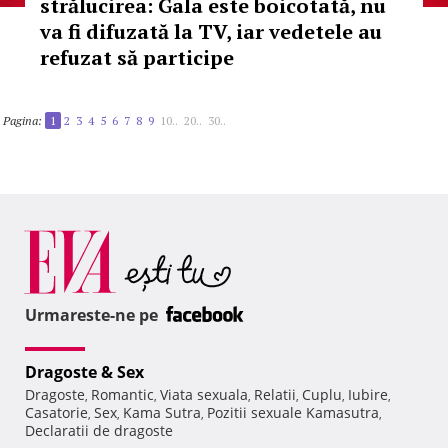
strălucirea: Gala este boicotată, nu
va fi difuzată la TV, iar vedetele au
refuzat să participe
Pagina:
1
2
3
4
5
6
7
8
9
10..
20..
30..
Urmareste-ne pe
Dragoste & Sex
Dragoste
Romantic
Viata sexuala
Relatii
Cuplu
Iubire
,
,
,
,
,
,
Casatorie
Sex
Kama Sutra
Pozitii sexuale Kamasutra
,
,
,
,
Declaratii de dragoste