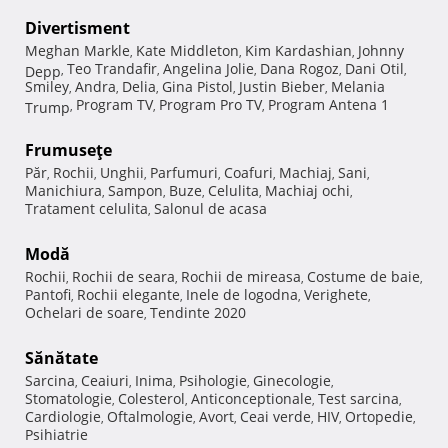
Divertisment
Meghan Markle
Kate Middleton
Kim Kardashian
Johnny
,
,
,
Teo Trandafir
Angelina Jolie
Dana Rogoz
Dani Otil
Depp
,
,
,
,
,
Smiley
Andra
Delia
Gina Pistol
Justin Bieber
Melania
,
,
,
,
,
Program TV
Program Pro TV
Program Antena 1
Trump
,
,
,
Frumuseţe
Păr
Rochii
Unghii
Parfumuri
Coafuri
Machiaj
Sani
,
,
,
,
,
,
,
Manichiura
Sampon
Buze
Celulita
Machiaj ochi
,
,
,
,
,
Tratament celulita
Salonul de acasa
,
Modă
Rochii
Rochii de seara
Rochii de mireasa
Costume de baie
,
,
,
,
Pantofi
Rochii elegante
Inele de logodna
Verighete
,
,
,
,
Ochelari de soare
Tendinte 2020
,
Sănătate
Sarcina
Ceaiuri
Inima
Psihologie
Ginecologie
,
,
,
,
,
Stomatologie
Colesterol
Anticonceptionale
Test sarcina
,
,
,
,
Cardiologie
Oftalmologie
Avort
Ceai verde
HIV
Ortopedie
,
,
,
,
,
,
Psihiatrie