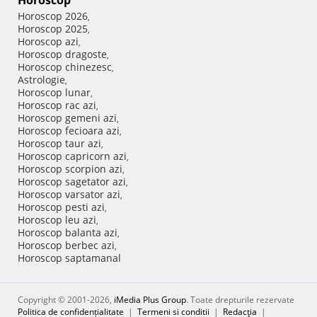
Horoscop
Horoscop 2026
,
Horoscop 2025
,
Horoscop azi
,
Horoscop dragoste
,
Horoscop chinezesc
,
Astrologie
,
Horoscop lunar
,
Horoscop rac azi
,
Horoscop gemeni azi
,
Horoscop fecioara azi
,
Horoscop taur azi
,
Horoscop capricorn azi
,
Horoscop scorpion azi
,
Horoscop sagetator azi
,
Horoscop varsator azi
,
Horoscop pesti azi
,
Horoscop leu azi
,
Horoscop balanta azi
,
Horoscop berbec azi
,
Horoscop saptamanal
Copyright © 2001-2026,
iMedia Plus Group
. Toate drepturile rezervate
Politica de confidențialitate
|
Termeni si conditii
|
Redacţia
|