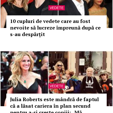
VEDETE
10 cupluri de vedete care au fost
nevoite să lucreze împreună după ce
s-au despărțit
VEDETE
Julia Roberts este mândră de faptul
că a lăsat cariera în plan secund
pentru a-și crește copiii: „Mă