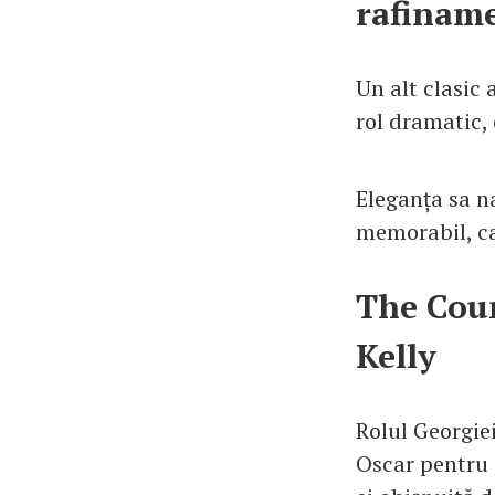
rafinam
Un alt clasic 
rol dramatic, 
Eleganța sa na
memorabil, ca
The Coun
Kelly
Rolul Georgiei
Oscar pentru 