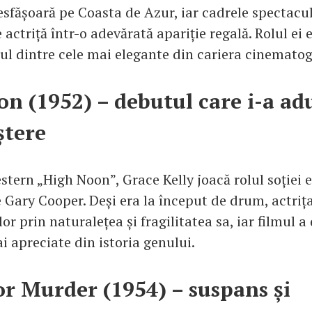
esfășoară pe Coasta de Azur, iar cadrele spectacu
actriță într-o adevărată apariție regală. Rolul ei 
ul dintre cele mai elegante din cariera cinematog
n (1952) – debutul care i-a ad
ștere
stern „High Noon”, Grace Kelly joacă rolul soției 
 Gary Cooper. Deși era la început de drum, actrița
ilor prin naturalețea și fragilitatea sa, iar filmul 
i apreciate din istoria genului.
or Murder (1954) – suspans și