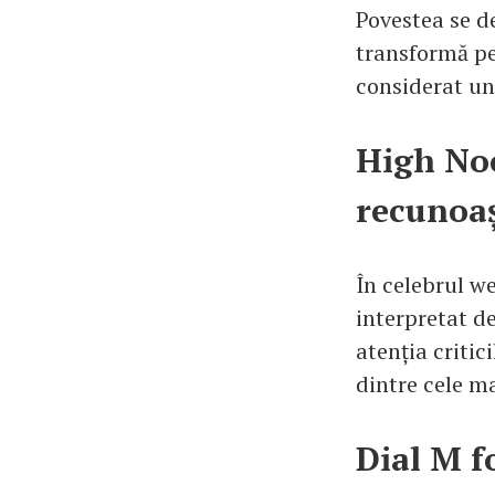
Povestea se d
transformă pe 
considerat un
High Noo
recunoa
În celebrul we
interpretat de
atenția critic
dintre cele ma
Dial M f