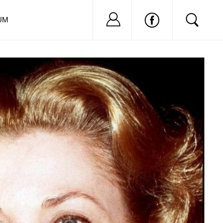
Nu ai cont?
Inregistreaza-
UM