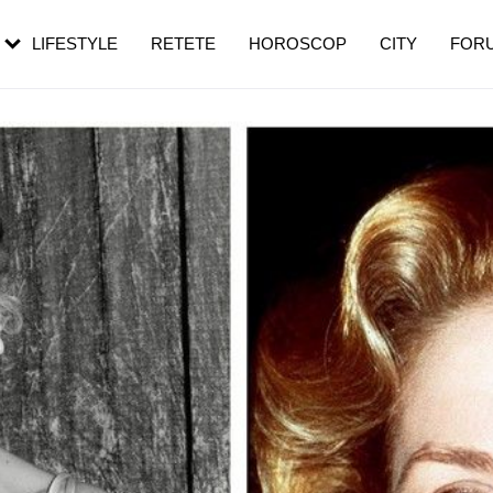
rezești mai des
Cât durează, cum te pregătești și cât
i în vârstă
de dureroasă este investigația
LIFESTYLE
RETETE
HOROSCOP
CITY
FOR