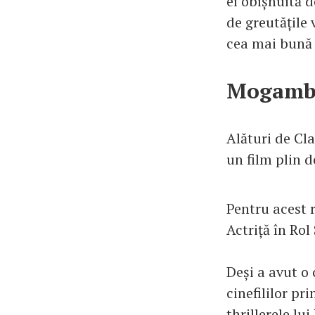
ei obișnuită 
de greutățile 
cea mai bună 
Mogambo 
Alături de Cl
un film plin d
Pentru acest 
Actriță în Ro
Deși a avut o
cinefililor pr
thrillerele lu