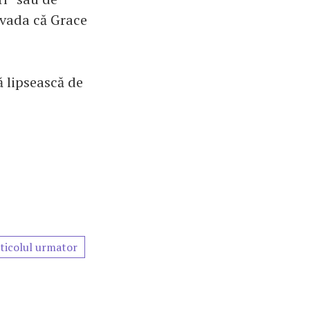
ovada că Grace
ă lipsească de
ticolul urmator