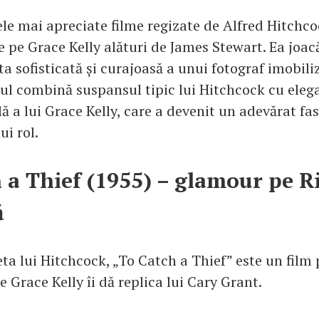
ele mai apreciate filme regizate de Alfred Hitchco
pe Grace Kelly alături de James Stewart. Ea joacă
a sofisticată și curajoasă a unui fotograf imobili
lmul combină suspansul tipic lui Hitchcock cu eleg
ă a lui Grace Kelly, care a devenit un adevărat fa
ui rol.
 a Thief (1955) – glamour pe R
ă
ta lui Hitchcock, „To Catch a Thief” este un film 
e Grace Kelly îi dă replica lui Cary Grant.