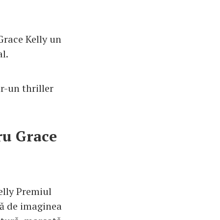
 Grace Kelly un
l.
r-un thriller
ru Grace
elly Premiul
tă de imaginea