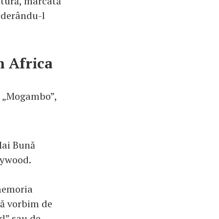
atură, marcată
siderându-l
n Africa
în „Mogambo”,
Mai Bună
llywood.
 memoria
 că vorbim de
rl” sau de