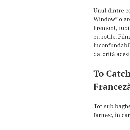
Unul dintre c
Window” o are 
Fremont, iubit
cu rotile. Fi
inconfundabil
datorită acest
To Catch
Francez
Tot sub baghe
farmec, în car