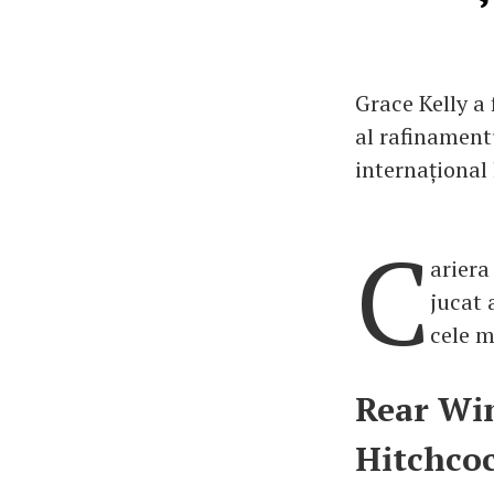
Grace Kelly a 
al rafinamentu
internațional
C
ariera
jucat 
cele m
Rear Win
Hitchco