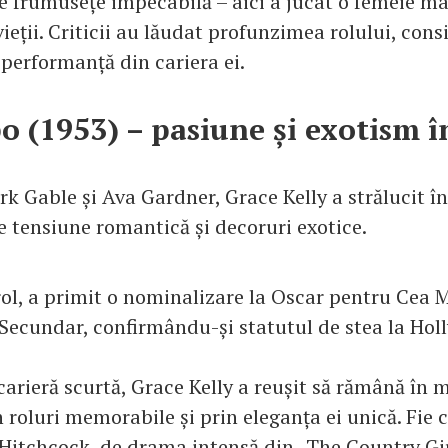
de frumusețe impecabilă – aici a jucat o femeie m
vieții. Criticii au lăudat profunzimea rolului, con
performanță din cariera ei.
(1953) – pasiune și exotism î
ark Gable și Ava Gardner, Grace Kelly a strălucit 
e tensiune romantică și decoruri exotice.
rol, a primit o nominalizare la Oscar pentru Cea 
l Secundar, confirmându-și statutul de stea la Ho
 carieră scurtă, Grace Kelly a reușit să rămână în
in roluri memorabile și prin eleganța ei unică. Fie
i Hitchcock, de drama intensă din „The Country Gi