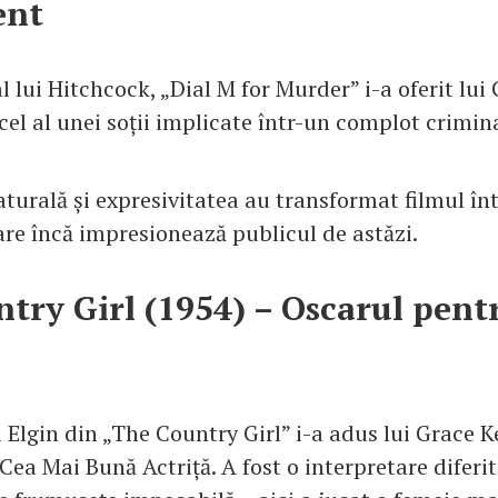
ent
al lui Hitchcock, „Dial M for Murder” i-a oferit lui
cel al unei soții implicate într-un complot crimina
turală și expresivitatea au transformat filmul înt
re încă impresionează publicul de astăzi.
try Girl (1954) – Oscarul pent
 Elgin din „The Country Girl” i-a adus lui Grace K
Cea Mai Bună Actriță. A fost o interpretare diferi