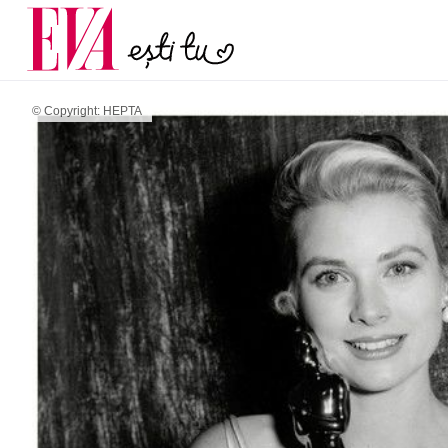
și 60 de ani. De ce te t
Carieră
pe măsură ce înaintez
Actualitate
© Copyright: HEPTA