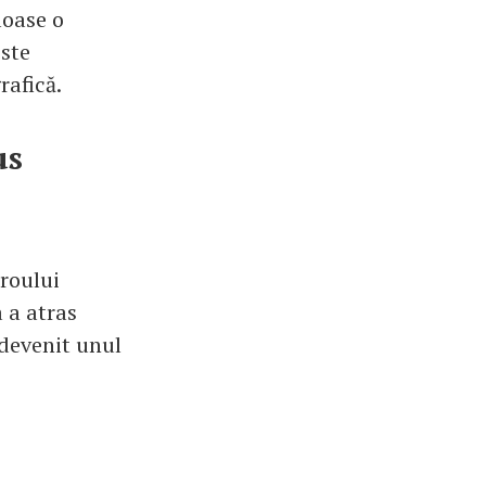
loase o
este
rafică.
us
eroului
 a atras
a devenit unul