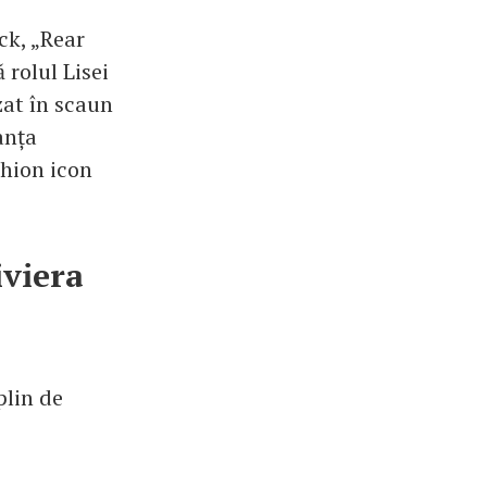
ck, „Rear
 rolul Lisei
zat în scaun
anța
shion icon
iviera
plin de