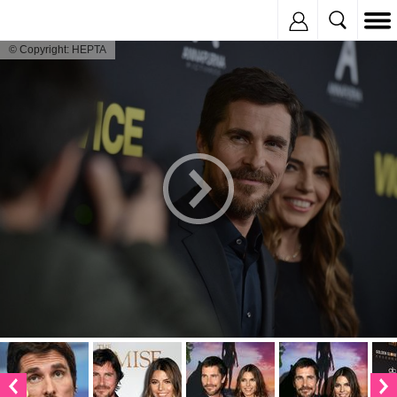
Inregistreaza
© Copyright: HEPTA