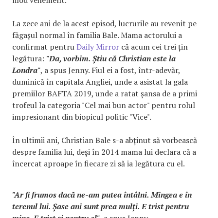
La zece ani de la acest episod, lucrurile au revenit pe
făgașul normal în familia Bale. Mama actorului a
confirmat pentru
Daily Mirror
că acum cei trei țin
legătura:
"Da, vorbim. Știu că Christian este la
Londra"
, a spus Jenny. Fiul ei a fost, într-adevăr,
duminică în capitala Angliei, unde a asistat la gala
premiilor BAFTA 2019, unde a ratat șansa de a primi
trofeul la categoria "Cel mai bun actor" pentru rolul
impresionant din biopicul politic "Vice".
În ultimii ani, Christian Bale s-a abținut să vorbească
despre familia lui, deși în 2014 mama lui declara că a
încercat aproape în fiecare zi să ia legătura cu el.
"Ar fi frumos dacă ne-am putea întâlni. Mingea e în
terenul lui. Șase ani sunt prea mulți. E trist pentru
mine. E trist și pentru el"
, a spus Jenny.