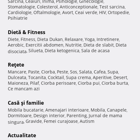
Sarcina
Ceaiuri
Inima
Psihologie
Ginecologie
,
,
,
,
,
Stomatologie
Colesterol
Anticonceptionale
Test sarcina
,
,
,
,
Cardiologie
Oftalmologie
Avort
Ceai verde
HIV
Ortopedie
,
,
,
,
,
,
Psihiatrie
Dietă & Fitness
Diete
Fitness
Dieta Dukan
Relaxare
Yoga
Intretinere
,
,
,
,
,
,
Aerobic
Exercitii abdomen
Nutritie
Dieta de slabit
Dieta
,
,
,
,
Silueta
Dieta ketogenica
Sala de acasa
disociata
,
,
,
Reţete
Mancare
Paste
Ciorba
Peste
Sos
Salata
Cafea
Supa
,
,
,
,
,
,
,
,
Dulceata
Tocanita
Cocktail
Supa crema
Aperitive
Desert
,
,
,
,
,
,
Maioneza
Pilaf
Ciorba perisoare
Ciorba pui
Ciorba burta
,
,
,
,
,
Ce mancam azi
Casă şi familie
Mobila bucatarie
Amenajari interioare
Mobila
Canapele
,
,
,
,
Dormitoare
Design interior
Parenting
Jurnal de mama
,
,
,
Gravide
Femei curajoase
Autism
singura
,
,
,
Actualitate