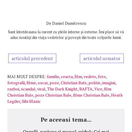
De
Daniel Dumitrescu
Sunt întotdeauna la curent cu știrile interne și externe. Îmi place să vă
aduc noutăți din viața vedetelor și povești din toate colțurile lumii.
articolul precedent
articolul urmator
MAI MULT DESPRE:
familie
,
cearta
,
film
,
vedete
,
foto
,
fotografii
,
filme
,
oscar
,
poze
,
Christian Bale
,
politie
,
imagini
,
razboi
,
scandal
,
viral
,
The Dark Knight
,
BAFTA
,
Vice
,
film
Christian Bale
,
poze Christian Bale
,
filme Christian Bale
,
Heath
Legder
,
Sibi Blazic
Pe aceeasi tema...
Orgolii, pasiune și muncă asiduă: Cei mai