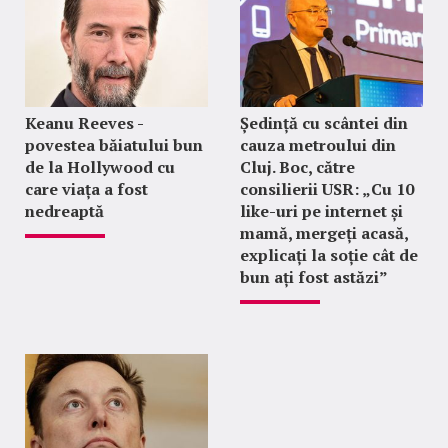
Keanu Reeves -
Ședință cu scântei din
povestea băiatului bun
cauza metroului din
de la Hollywood cu
Cluj. Boc, către
care viața a fost
consilierii USR: „Cu 10
nedreaptă
like-uri pe internet și
mamă, mergeți acasă,
explicați la soție cât de
bun ați fost astăzi”