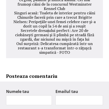
frumoși câini de la concursul Westminster
Kennel Club
Singuri acasă: Toaleta de interior pentru câini
Chinurile facerii prin care a trecut Brigitte
Nielsen: Peripețiile unei femei celebre care și-a
dorit un copil la 54 de ani și a reușit
Secretele dresajului perfect: Are 20 de
ciobănești germani și îi plimbă pe stradă fără
zgardă, dar niciunul nu mișcă în fața lui
Oul surpriză: Delicatesa cumpărată într-un
restaurant s-a transformat într-o rățușcă
simpatică - FOTO
Posteaza comentariu
Numele tau
Emailul tau