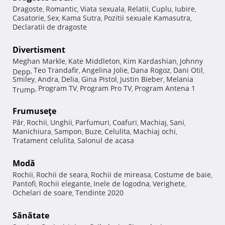
Dragoste
Romantic
Viata sexuala
Relatii
Cuplu
Iubire
,
,
,
,
,
,
Casatorie
Sex
Kama Sutra
Pozitii sexuale Kamasutra
,
,
,
,
Declaratii de dragoste
Divertisment
Meghan Markle
Kate Middleton
Kim Kardashian
Johnny
,
,
,
Teo Trandafir
Angelina Jolie
Dana Rogoz
Dani Otil
Depp
,
,
,
,
,
Smiley
Andra
Delia
Gina Pistol
Justin Bieber
Melania
,
,
,
,
,
Program TV
Program Pro TV
Program Antena 1
Trump
,
,
,
Frumuseţe
Păr
Rochii
Unghii
Parfumuri
Coafuri
Machiaj
Sani
,
,
,
,
,
,
,
Manichiura
Sampon
Buze
Celulita
Machiaj ochi
,
,
,
,
,
Tratament celulita
Salonul de acasa
,
Modă
Rochii
Rochii de seara
Rochii de mireasa
Costume de baie
,
,
,
,
Pantofi
Rochii elegante
Inele de logodna
Verighete
,
,
,
,
Ochelari de soare
Tendinte 2020
,
Sănătate