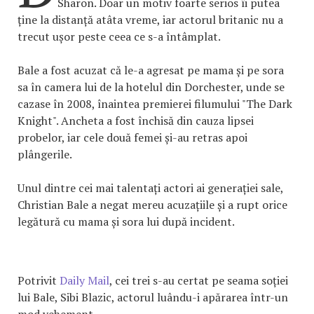
Sharon. Doar un motiv foarte serios îi putea
ține la distanță atâta vreme, iar actorul britanic nu a
trecut ușor peste ceea ce s-a întâmplat.
Bale a fost acuzat că le-a agresat pe mama și pe sora
sa în camera lui de la hotelul din Dorchester, unde se
cazase în 2008, înaintea premierei filumului "The Dark
Knight". Ancheta a fost închisă din cauza lipsei
probelor, iar cele două femei și-au retras apoi
plângerile.
Unul dintre cei mai talentați actori ai generației sale,
Christian Bale a negat mereu acuzațiile și a rupt orice
legătură cu mama și sora lui după incident.
Potrivit
Daily Mail
, cei trei s-au certat pe seama soției
lui Bale, Sibi Blazic, actorul luându-i apărarea într-un
mod vehement.