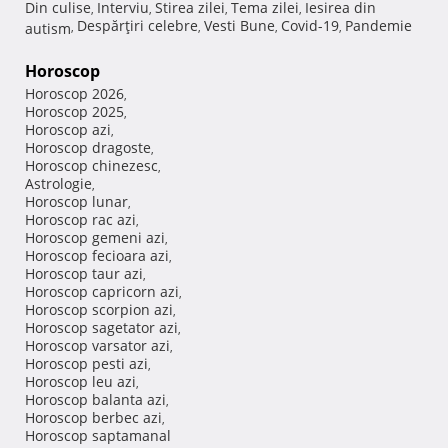
Din culise
Interviu
Stirea zilei
Tema zilei
Iesirea din
,
,
,
,
Despărţiri celebre
Vesti Bune
Covid-19
Pandemie
autism
,
,
,
,
Horoscop
Horoscop 2026
,
Horoscop 2025
,
Horoscop azi
,
Horoscop dragoste
,
Horoscop chinezesc
,
Astrologie
,
Horoscop lunar
,
Horoscop rac azi
,
Horoscop gemeni azi
,
Horoscop fecioara azi
,
Horoscop taur azi
,
Horoscop capricorn azi
,
Horoscop scorpion azi
,
Horoscop sagetator azi
,
Horoscop varsator azi
,
Horoscop pesti azi
,
Horoscop leu azi
,
Horoscop balanta azi
,
Horoscop berbec azi
,
Horoscop saptamanal