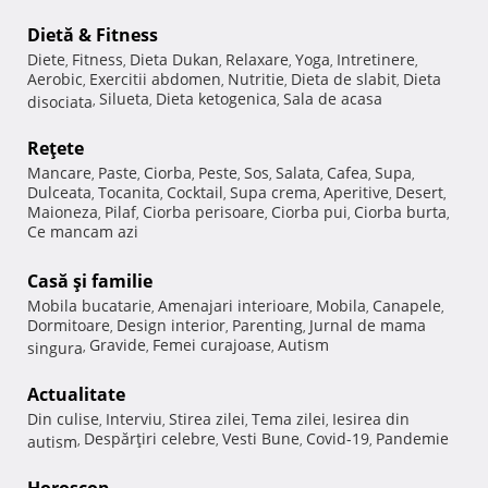
Dietă & Fitness
Diete
Fitness
Dieta Dukan
Relaxare
Yoga
Intretinere
,
,
,
,
,
,
Aerobic
Exercitii abdomen
Nutritie
Dieta de slabit
Dieta
,
,
,
,
Silueta
Dieta ketogenica
Sala de acasa
disociata
,
,
,
Reţete
Mancare
Paste
Ciorba
Peste
Sos
Salata
Cafea
Supa
,
,
,
,
,
,
,
,
Dulceata
Tocanita
Cocktail
Supa crema
Aperitive
Desert
,
,
,
,
,
,
Maioneza
Pilaf
Ciorba perisoare
Ciorba pui
Ciorba burta
,
,
,
,
,
Ce mancam azi
Casă şi familie
Mobila bucatarie
Amenajari interioare
Mobila
Canapele
,
,
,
,
Dormitoare
Design interior
Parenting
Jurnal de mama
,
,
,
Gravide
Femei curajoase
Autism
singura
,
,
,
Actualitate
Din culise
Interviu
Stirea zilei
Tema zilei
Iesirea din
,
,
,
,
Despărţiri celebre
Vesti Bune
Covid-19
Pandemie
autism
,
,
,
,