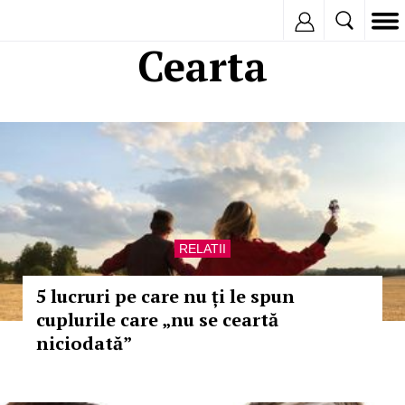
Inregistreaza
Cearta
RELATII
5 lucruri pe care nu ți le spun
cuplurile care „nu se ceartă
niciodată”