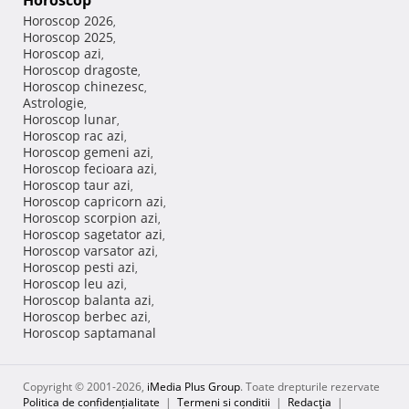
Horoscop
Horoscop 2026
,
Horoscop 2025
,
Horoscop azi
,
Horoscop dragoste
,
Horoscop chinezesc
,
Astrologie
,
Horoscop lunar
,
Horoscop rac azi
,
Horoscop gemeni azi
,
Horoscop fecioara azi
,
Horoscop taur azi
,
Horoscop capricorn azi
,
Horoscop scorpion azi
,
Horoscop sagetator azi
,
Horoscop varsator azi
,
Horoscop pesti azi
,
Horoscop leu azi
,
Horoscop balanta azi
,
Horoscop berbec azi
,
Horoscop saptamanal
Copyright © 2001-2026,
iMedia Plus Group
. Toate drepturile rezervate
Politica de confidențialitate
|
Termeni si conditii
|
Redacţia
|