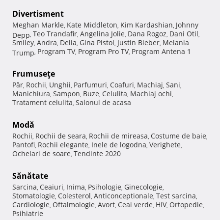
Divertisment
Meghan Markle
Kate Middleton
Kim Kardashian
Johnny
,
,
,
Teo Trandafir
Angelina Jolie
Dana Rogoz
Dani Otil
Depp
,
,
,
,
,
Smiley
Andra
Delia
Gina Pistol
Justin Bieber
Melania
,
,
,
,
,
Program TV
Program Pro TV
Program Antena 1
Trump
,
,
,
Frumuseţe
Păr
Rochii
Unghii
Parfumuri
Coafuri
Machiaj
Sani
,
,
,
,
,
,
,
Manichiura
Sampon
Buze
Celulita
Machiaj ochi
,
,
,
,
,
Tratament celulita
Salonul de acasa
,
Modă
Rochii
Rochii de seara
Rochii de mireasa
Costume de baie
,
,
,
,
Pantofi
Rochii elegante
Inele de logodna
Verighete
,
,
,
,
Ochelari de soare
Tendinte 2020
,
Sănătate
Sarcina
Ceaiuri
Inima
Psihologie
Ginecologie
,
,
,
,
,
Stomatologie
Colesterol
Anticonceptionale
Test sarcina
,
,
,
,
Cardiologie
Oftalmologie
Avort
Ceai verde
HIV
Ortopedie
,
,
,
,
,
,
Psihiatrie