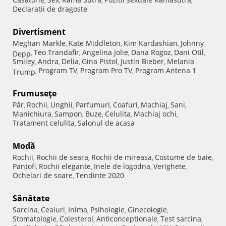
,
,
,
,
Declaratii de dragoste
Divertisment
Meghan Markle
Kate Middleton
Kim Kardashian
Johnny
,
,
,
Teo Trandafir
Angelina Jolie
Dana Rogoz
Dani Otil
Depp
,
,
,
,
,
Smiley
Andra
Delia
Gina Pistol
Justin Bieber
Melania
,
,
,
,
,
Program TV
Program Pro TV
Program Antena 1
Trump
,
,
,
Frumuseţe
Păr
Rochii
Unghii
Parfumuri
Coafuri
Machiaj
Sani
,
,
,
,
,
,
,
Manichiura
Sampon
Buze
Celulita
Machiaj ochi
,
,
,
,
,
Tratament celulita
Salonul de acasa
,
Modă
Rochii
Rochii de seara
Rochii de mireasa
Costume de baie
,
,
,
,
Pantofi
Rochii elegante
Inele de logodna
Verighete
,
,
,
,
Ochelari de soare
Tendinte 2020
,
Sănătate
Sarcina
Ceaiuri
Inima
Psihologie
Ginecologie
,
,
,
,
,
Stomatologie
Colesterol
Anticonceptionale
Test sarcina
,
,
,
,