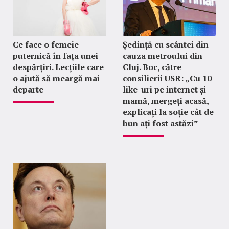
Ce face o femeie
Ședință cu scântei din
puternică în fața unei
cauza metroului din
despărțiri. Lecțiile care
Cluj. Boc, către
o ajută să meargă mai
consilierii USR: „Cu 10
departe
like-uri pe internet și
mamă, mergeți acasă,
explicați la soție cât de
bun ați fost astăzi”