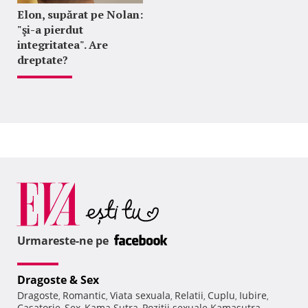
Elon, supărat pe Nolan:
"şi-a pierdut
integritatea". Are
dreptate?
Urmareste-ne pe
Dragoste & Sex
Dragoste
Romantic
Viata sexuala
Relatii
Cuplu
Iubire
,
,
,
,
,
,
Casatorie
Sex
Kama Sutra
Pozitii sexuale Kamasutra