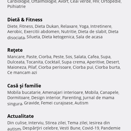
Cardiologie
Oftalmologie
Avort
Ceai verde
HIV
Ortopedie
,
,
,
,
,
,
Psihiatrie
Dietă & Fitness
Diete
Fitness
Dieta Dukan
Relaxare
Yoga
Intretinere
,
,
,
,
,
,
Aerobic
Exercitii abdomen
Nutritie
Dieta de slabit
Dieta
,
,
,
,
Silueta
Dieta ketogenica
Sala de acasa
disociata
,
,
,
Reţete
Mancare
Paste
Ciorba
Peste
Sos
Salata
Cafea
Supa
,
,
,
,
,
,
,
,
Dulceata
Tocanita
Cocktail
Supa crema
Aperitive
Desert
,
,
,
,
,
,
Maioneza
Pilaf
Ciorba perisoare
Ciorba pui
Ciorba burta
,
,
,
,
,
Ce mancam azi
Casă şi familie
Mobila bucatarie
Amenajari interioare
Mobila
Canapele
,
,
,
,
Dormitoare
Design interior
Parenting
Jurnal de mama
,
,
,
Gravide
Femei curajoase
Autism
singura
,
,
,
Actualitate
Din culise
Interviu
Stirea zilei
Tema zilei
Iesirea din
,
,
,
,
Despărţiri celebre
Vesti Bune
Covid-19
Pandemie
autism
,
,
,
,