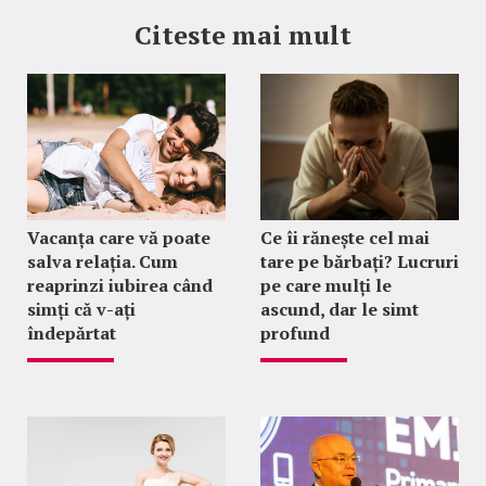
Citeste mai mult
Vacanța care vă poate
Ce îi rănește cel mai
salva relația. Cum
tare pe bărbați? Lucruri
reaprinzi iubirea când
pe care mulți le
simți că v-ați
ascund, dar le simt
îndepărtat
profund