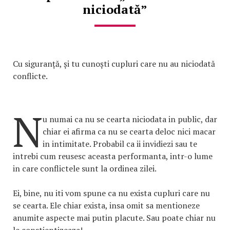
niciodată”
Cu siguranță, și tu cunoști cupluri care nu au niciodată
conflicte.
N
u numai ca nu se cearta niciodata in public, dar
chiar ei afirma ca nu se cearta deloc nici macar
in intimitate. Probabil ca ii invidiezi sau te
intrebi cum reusesc aceasta performanta, intr-o lume
in care conflictele sunt la ordinea zilei.
Ei, bine, nu iti vom spune ca nu exista cupluri care nu
se cearta. Ele chiar exista, insa omit sa mentioneze
anumite aspecte mai putin placute. Sau poate chiar nu
le constientizeaza!