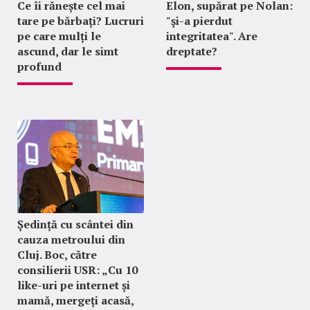
Ce îi rănește cel mai
Elon, supărat pe Nolan:
tare pe bărbați? Lucruri
"şi-a pierdut
pe care mulți le
integritatea". Are
ascund, dar le simt
dreptate?
profund
Ședință cu scântei din
cauza metroului din
Cluj. Boc, către
consilierii USR: „Cu 10
like-uri pe internet și
mamă, mergeți acasă,