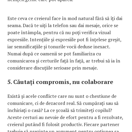
Este ceva ce creierul face în mod natural fără să îți dai
seama. Dacă te uiți la telefon sau dai mesaje, orice se
poate întâmpla, pentru că nu poți verifica vizual
expresiile. Intențiile și expresiile pot fi înțelese greșit,
iar semnificațiile și tonurile vocii deduse inexact.
Numai după ce oamenii se pot familiariza cu
comunicarea și certurile față în față, ar trebui să ia în
considerare discuțiile serioase prin mesaje.
5. Căutați compromis, nu colaborare
Există și acele conflicte care nu sunt o chestiune de
comunicare, ci de dezacord real. Să cumpărați sau să
închiriați o casă? La ce școală să trimiteți copilul?
Aceste certuri au nevoie de efort pentru a fi rezolvate,
creierul putând fi folosit productiv. Fiecare partener
trebuie să prezinte un argument pentru opțiunea sa,