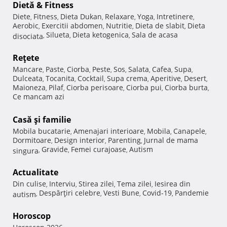
Dietă & Fitness
Diete
Fitness
Dieta Dukan
Relaxare
Yoga
Intretinere
,
,
,
,
,
,
Aerobic
Exercitii abdomen
Nutritie
Dieta de slabit
Dieta
,
,
,
,
Silueta
Dieta ketogenica
Sala de acasa
disociata
,
,
,
Reţete
Mancare
Paste
Ciorba
Peste
Sos
Salata
Cafea
Supa
,
,
,
,
,
,
,
,
Dulceata
Tocanita
Cocktail
Supa crema
Aperitive
Desert
,
,
,
,
,
,
Maioneza
Pilaf
Ciorba perisoare
Ciorba pui
Ciorba burta
,
,
,
,
,
Ce mancam azi
Casă şi familie
Mobila bucatarie
Amenajari interioare
Mobila
Canapele
,
,
,
,
Dormitoare
Design interior
Parenting
Jurnal de mama
,
,
,
Gravide
Femei curajoase
Autism
singura
,
,
,
Actualitate
Din culise
Interviu
Stirea zilei
Tema zilei
Iesirea din
,
,
,
,
Despărţiri celebre
Vesti Bune
Covid-19
Pandemie
autism
,
,
,
,
Horoscop