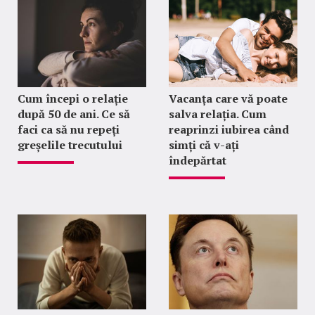
Cum începi o relație
Vacanța care vă poate
după 50 de ani. Ce să
salva relația. Cum
faci ca să nu repeți
reaprinzi iubirea când
greșelile trecutului
simți că v-ați
îndepărtat