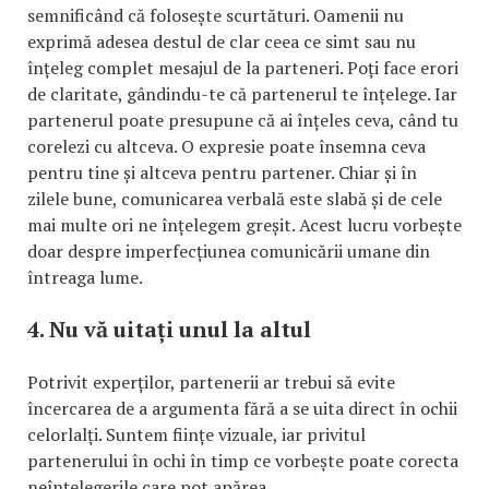
semnificând că folosește scurtături. Oamenii nu
exprimă adesea destul de clar ceea ce simt sau nu
înțeleg complet mesajul de la parteneri. Poți face erori
de claritate, gândindu-te că partenerul te înțelege. Iar
partenerul poate presupune că ai înțeles ceva, când tu
corelezi cu altceva. O expresie poate însemna ceva
pentru tine și altceva pentru partener. Chiar și în
zilele bune, comunicarea verbală este slabă și de cele
mai multe ori ne înțelegem greșit. Acest lucru vorbește
doar despre imperfecțiunea comunicării umane din
întreaga lume.
4. Nu vă uitați unul la altul
Potrivit experților, partenerii ar trebui să evite
încercarea de a argumenta fără a se uita direct în ochii
celorlalți. Suntem ființe vizuale, iar privitul
partenerului în ochi în timp ce vorbește poate corecta
neînțelegerile care pot apărea.