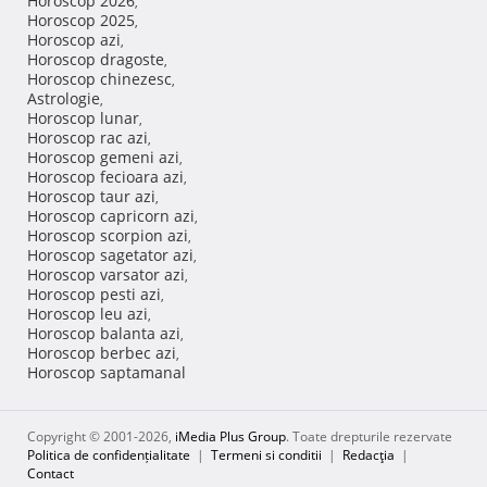
Horoscop 2026
,
Horoscop 2025
,
Horoscop azi
,
Horoscop dragoste
,
Horoscop chinezesc
,
Astrologie
,
Horoscop lunar
,
Horoscop rac azi
,
Horoscop gemeni azi
,
Horoscop fecioara azi
,
Horoscop taur azi
,
Horoscop capricorn azi
,
Horoscop scorpion azi
,
Horoscop sagetator azi
,
Horoscop varsator azi
,
Horoscop pesti azi
,
Horoscop leu azi
,
Horoscop balanta azi
,
Horoscop berbec azi
,
Horoscop saptamanal
Copyright © 2001-2026,
iMedia Plus Group
. Toate drepturile rezervate
Politica de confidențialitate
|
Termeni si conditii
|
Redacţia
|
Contact