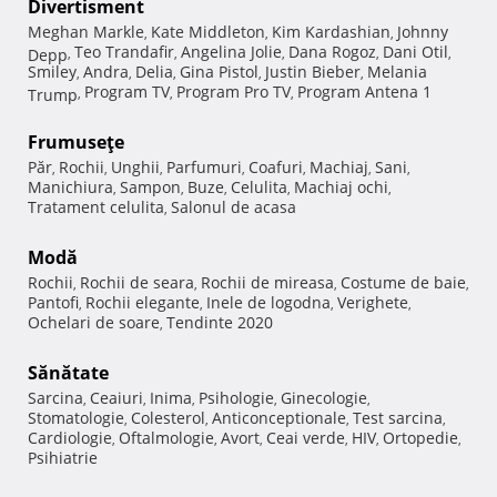
Divertisment
Meghan Markle
Kate Middleton
Kim Kardashian
Johnny
,
,
,
Teo Trandafir
Angelina Jolie
Dana Rogoz
Dani Otil
Depp
,
,
,
,
,
Smiley
Andra
Delia
Gina Pistol
Justin Bieber
Melania
,
,
,
,
,
Program TV
Program Pro TV
Program Antena 1
Trump
,
,
,
Frumuseţe
Păr
Rochii
Unghii
Parfumuri
Coafuri
Machiaj
Sani
,
,
,
,
,
,
,
Manichiura
Sampon
Buze
Celulita
Machiaj ochi
,
,
,
,
,
Tratament celulita
Salonul de acasa
,
Modă
Rochii
Rochii de seara
Rochii de mireasa
Costume de baie
,
,
,
,
Pantofi
Rochii elegante
Inele de logodna
Verighete
,
,
,
,
Ochelari de soare
Tendinte 2020
,
Sănătate
Sarcina
Ceaiuri
Inima
Psihologie
Ginecologie
,
,
,
,
,
Stomatologie
Colesterol
Anticonceptionale
Test sarcina
,
,
,
,
Cardiologie
Oftalmologie
Avort
Ceai verde
HIV
Ortopedie
,
,
,
,
,
,
Psihiatrie