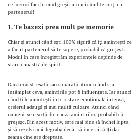
ce lucruri faci în mod greșit atunci când te cerți cu
partenerul!
1. Te bazezi prea mult pe memorie
Chiar și atunci când ești 100% sigură că îți amintești ce
a făcut partenerul să te supere, probabil că greșești.
Modul în care înregistrăm experiențele depinde de
starea noastră de spirit.
Dacă erai stresată sau supărată atunci când s-a
întâmplat ceva, amintirile pot fi influențate. Iar atunci
când ți le amintești într-o stare emoțională intensă,
creierul adaugă și mai multă culoare. Atunci când
oamenii se ceartă din cauza amintirilor, probabil că
greșeșc. Din acest motiv, este mai bine să închei lupta
și să rezolvi mai degrabă decât să încerci să îți dai
seama cine are dreptate.